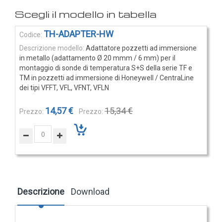
Rilevatori di condensa
Igrostati e Termoigrostati
Elementi
TH-ADAPTER-HW
Igrostati ambiente
prodotti
Adattatore pozzetti ad immersione
raggruppati
Igrostati per canale
in metallo (adattamento Ø 20 mmm / 6 mm) per il
montaggio di sonde di temperatura S+S della serie TF e
Strumenti portatili
TM in pozzetti ad immersione di Honeywell / CentraLine
Termo-igrometri ambiente
dei tipi VFFT, VFL, VFNT, VFLN
Strumenti di misura per materiali
14,57 €
15,34 €
Accessori e Ricambi
PRESSIONE
E
PORTATA
Sensori di pressione
Descrizione
Download
Barometri
Trasmettitori pressione