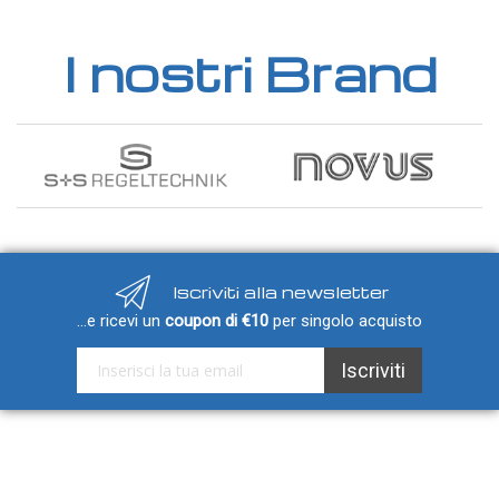
IOT
I nostri Brand
Dispositivi LoRaWAN
Sensori LoRaWAN
Contatori e Convertitori LoRaWAN
Gateway LoRaWAN
Dispositivi Narrow Band
Modem NB-IoT
Moduli I/O
Iscriviti alla newsletter
Gateway
...e ricevi un
coupon di €10
per singolo acquisto
DATA
Iscriviti alla nostra Newsletter:
Iscriviti
LOGGER
Data logger con sensore integrato
Data logger per sensore esterno