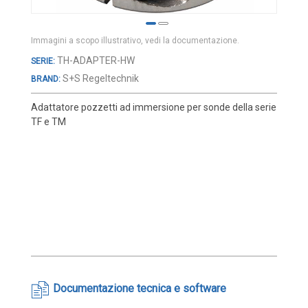
Cover e custodie
Accessori e Ricambi
Immagini a scopo illustrativo, vedi la documentazione.
Pozzetti termometrici
Vai
TH-ADAPTER-HW
all'inizio
Raccordi, Flange e Ganci
S+S Regeltechnik
BRAND:
della
Colle, Grassi e Adesivi
galleria
Adattatore pozzetti ad immersione per sonde della serie
di
Teste di connessione
TF e TM
immagini
Elementi intercambiabili
Connettori e Cavi
UMIDITA'
Sonde di umidità
Sonde umidità ambiente
Sonde umidità a cavo
Sonde umidità per canale
Documentazione tecnica e software
Sonde pioggia e antiallagamento