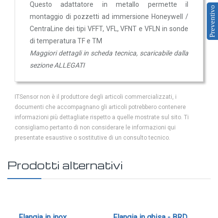
Questo adattatore in metallo permette il
Trasmettitori pressione differenziale
Preventivo
montaggio
di pozzetti ad immersione Honeywell /
Pressostati
CentraLine dei tipi VFFT, VFL, VFNT e VFLN
in sonde
Sonde di flusso
di temperatura TF e TM
Flussostati
Maggiori dettagli in scheda tecnica, scaricabile dalla
sezione ALLEGATI
Flussimetri
Misuratori di portata aria
ITSensor non è il produttore degli articoli commercializzati, i
Sonde di livello
documenti che accompagnano gli articoli potrebbero contenere
QUALITA'
informazioni più dettagliate rispetto a quelle mostrate sul sito. Ti
consigliamo pertanto di non considerare le informazioni qui
DELL'ARIA
presentate esaustive o sostitutive di un consulto tecnico.
Sonde CO2
Sonde CO2 ambiente
Prodotti alternativi
Sonde CO2 da canale
Sonde VOC - Componenti Organici Volatili
Sonde VOC ambiente
Flangia in inox
Flangia in ghisa - BRD
Fla
n