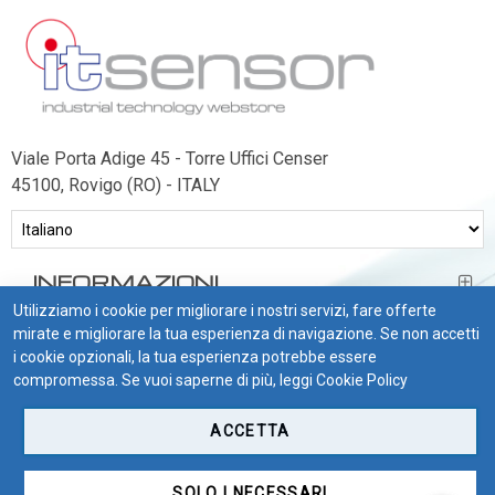
GAS
Ammoniaca (NH3)
NH3 ambiente
NH3 in condotto
Etilene (C2H4)
Viale Porta Adige 45 - Torre Uffici Censer
C2H4 ambiente
45100, Rovigo (RO) - ITALY
C2H4 in condotto
Idrogeno (H2)
INFORMAZIONI
H2 ambiente
Utilizziamo i cookie per migliorare i nostri servizi, fare offerte
H2 in condotto
BISOGNO DI AIUTO?
mirate e migliorare la tua esperienza di navigazione. Se non accetti
i cookie opzionali, la tua esperienza potrebbe essere
Monossido di carbonio (CO)
CONDIZIONI DI VENDITA
compromessa. Se vuoi saperne di più, leggi
Cookie Policy
CO ambiente
CO in condotto
ACCETTA
SOLO I NECESSARI