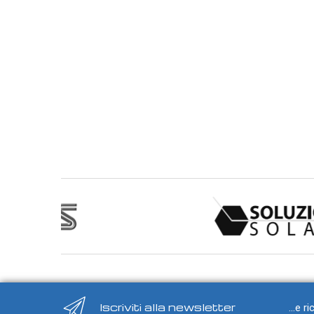
Trasmettitori di temperatura
Moduli guida DIN
Trasmettitori per testa
Termostati e Regolatori
Unità di controllo ambiente
Termostati e regolatori digitali
Termostati ambiente
Termostati a contatto
Termostati da canale
Termostati a capillare
Strumenti portatili
Termometri digitali
Sonde per termometri portatili
Sonde temperatura con asta/lancia
Iscriviti alla newsletter
...e r