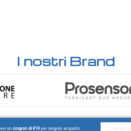
I nostri Brand
Iscriviti alla nos
icevi un
coupon di €10
per singolo acquisto