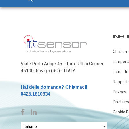
Cover e custodie
Accessori e Ricambi
Pozzetti termometrici
Raccordi, Flange e Ganci
INFO
Colle, Grassi e Adesivi
Teste di connessione
Chi siam
Elementi intercambiabili
L'import
Viale Porta Adige 45 - Torre Uffici Censer
Connettori e Cavi
45100, Rovigo (RO) - ITALY
La nostr
UMIDITA'
Rapporto 
Hai delle domande? Chiamaci!
Sonde di umidità
Privacy
0425.1810834
Sonde umidità ambiente
Disclaim
Sonde umidità a cavo
Cookie P
Sonde umidità per canale
Sonde pioggia e antiallagamento