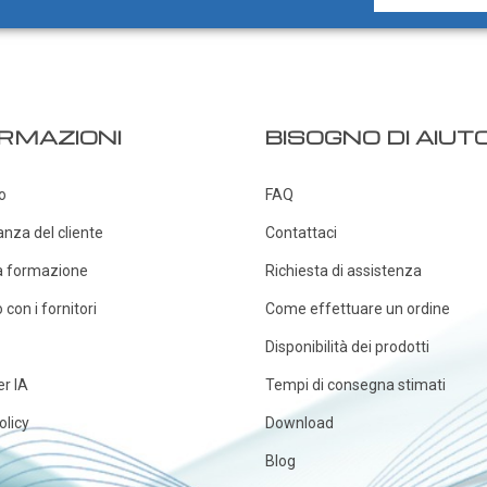
RMAZIONI
BISOGNO DI AIUT
o
FAQ
anza del cliente
Contattaci
a formazione
Richiesta di assistenza
con i fornitori
Come effettuare un ordine
Disponibilità dei prodotti
er IA
Tempi di consegna stimati
olicy
Download
Blog