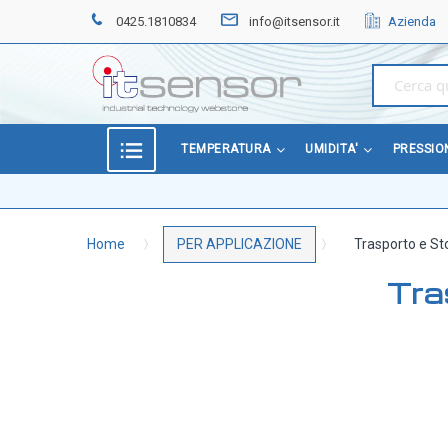
0425.1810834
info@itsensor.it
Azienda
Home
OFFERTE
SPECIALI
BEST
TEMPERATURA
UMIDITA'
PRESSIO
SELLER
TEMPERATURA
Home
PER APPLICAZIONE
Trasporto e St
Sonde di temperatura
Sonde temperatura ambiente
Tra
Sonde temperatura a cavo
Sonde temperatura con testa
Sonde temperatura ATEX
Sonde temperatura a contatto di superficie
Sonde temperatura con connettore