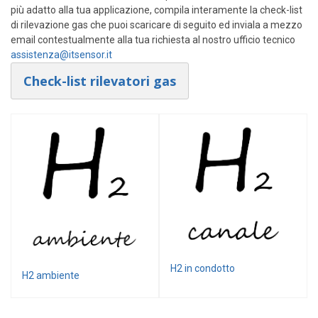
più adatto alla tua applicazione, compila interamente la check-list
Trasmettitori di temperatura
di rilevazione gas che puoi scaricare di seguito ed inviala a mezzo
Moduli guida DIN
email contestualmente alla tua richiesta al nostro ufficio tecnico
assistenza@itsensor.it
Trasmettitori per testa
Check-list rilevatori gas
Termostati e Regolatori
Unità di controllo ambiente
Termostati e regolatori digitali
Termostati ambiente
Termostati a contatto
Termostati da canale
Termostati a capillare
Strumenti portatili
Termometri digitali
H2 in condotto
H2 ambiente
Sonde per termometri portatili
Sonde temperatura con asta/lancia