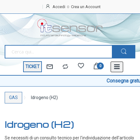
Accedi
Crea un Account
Home
OFFERTE
SPECIALI
BEST
SELLER
TICKET
TEMPERATURA
Sonde di temperatura
Consegna gratuita 
Sonde temperatura ambiente
GAS
Idrogeno (H2)
Sonde temperatura a cavo
Sonde temperatura con testa
Sonde temperatura ATEX
Idrogeno (H2)
Sonde temperatura a contatto di superficie
Sonde temperatura con connettore
Se necessiti di un consulto tecnico per l'individuazione dell'articolo