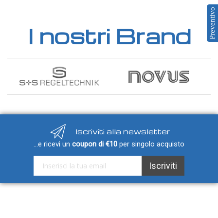
Cover e custodie
Preventivo
Accessori e Ricambi
I nostri Brand
Pozzetti termometrici
Raccordi, Flange e Ganci
Colle, Grassi e Adesivi
Teste di connessione
Elementi intercambiabili
Connettori e Cavi
Iscriviti alla newsletter
UMIDITA'
...e ricevi un
coupon di €10
per singolo acquisto
Sonde di umidità
Iscriviti alla nostra Newsletter:
Sonde umidità ambiente
Iscriviti
Sonde umidità a cavo
Sonde umidità per canale
Sonde pioggia e antiallagamento