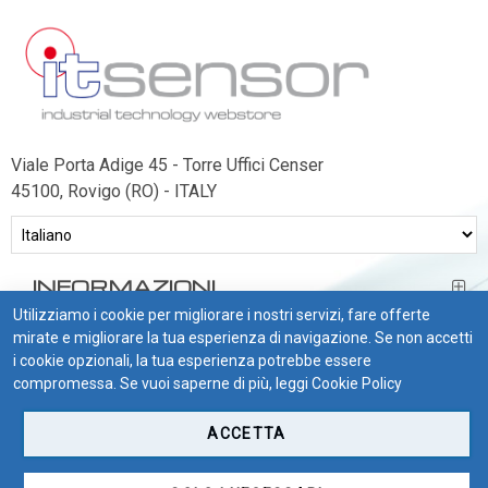
Rilevatori di condensa
Igrostati e Termoigrostati
Igrostati ambiente
Igrostati per canale
Strumenti portatili
Viale Porta Adige 45 - Torre Uffici Censer
Termo-igrometri ambiente
45100, Rovigo (RO) - ITALY
Strumenti di misura per materiali
Accessori e Ricambi
INFORMAZIONI
PRESSIONE
Utilizziamo i cookie per migliorare i nostri servizi, fare offerte
E
BISOGNO DI AIUTO?
mirate e migliorare la tua esperienza di navigazione. Se non accetti
PORTATA
i cookie opzionali, la tua esperienza potrebbe essere
CONDIZIONI DI VENDITA
compromessa. Se vuoi saperne di più, leggi
Cookie Policy
Sensori di pressione
Barometri
ACCETTA
Trasmettitori pressione