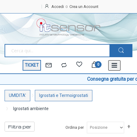
Accedi
Crea un Account
Home
OFFERTE
SPECIALI
BEST
SELLER
TICKET
TEMPERATURA
Sonde di temperatura
Consegna gratuita per ordini a p
Sonde temperatura ambiente
UMIDITA'
Igrostati e Termoigrostati
Sonde temperatura a cavo
Sonde temperatura con testa
Igrostati ambiente
Sonde temperatura ATEX
Im
Sonde temperatura a contatto di superficie
Filtra per
Ordina per
la
Sonde temperatura con connettore