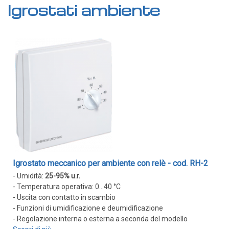
di
Igrostati ambiente
de
Trasmettitori di temperatura
Moduli guida DIN
Trasmettitori per testa
Termostati e Regolatori
Unità di controllo ambiente
Termostati e regolatori digitali
Termostati ambiente
Termostati a contatto
Termostati da canale
Termostati a capillare
Igrostato meccanico per ambiente con relè - cod. RH-2
Strumenti portatili
- Umidità:
25-95% u.r.
- Temperatura operativa: 0...40 °C
Termometri digitali
- Uscita con contatto in scambio
Sonde per termometri portatili
- Funzioni di umidificazione e deumidificazione
- Regolazione interna o esterna a seconda del modello
Sonde temperatura con asta/lancia