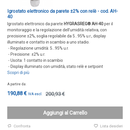
Rilevatori di condensa
Igrostato elettronico da parete ±2% con relè - cod. AH-
Igrostati e Termoigrostati
40
Igrostati ambiente
Igrostato elettronico da parete
HYGRASREG® AH-40
per il
monitoraggio e la regolazione dell’umidità relativa, con
Igrostati per canale
precisione ±2%, soglia regolabile da 5…95% u.r., display
Strumenti portatili
illuminato e contatto in scambio a uno stadio.
- Regolazione umidità: 5…95% u.r.
Termo-igrometri ambiente
- Precisione: ±2% u.r.
Strumenti di misura per materiali
- Uscita: 1 contatto in scambio
- Display illuminato con umidità, stato relè e setpoint
Accessori e Ricambi
Scopri di più
PRESSIONE
A partire da
E
190,88 €
200,93 €
PORTATA
Sensori di pressione
Aggiungi al Carrello
Barometri
Trasmettitori pressione
Confronta
Lista desideri