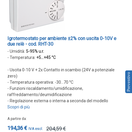
IOT
Dispositivi LoRaWAN
Sensori LoRaWAN
Igrotermostato per ambiente ±2% con uscita 0-10V e
Contatori e Convertitori LoRaWAN
due relè - cod. RHT-30
Gateway LoRaWAN
- Umidità:
5-95% u.r.
Dispositivi Narrow Band
- Temperatura:
+5...+45 °C
Modem NB-IoT
- Uscita 0-10 V + 2x Contatto in scambio (24V a potenziale
Preventivo
Moduli I/O
zero)
- Temperatura operativa: -30...70 °C
Gateway
- Funzioni riscaldamento/umidificazione,
DATA
raffreddamento/deumidificazione
- Regolazione esterna o interna a seconda del modello
LOGGER
Scopri di più
Data logger con sensore integrato
A partire da
Data logger per sensore esterno
194,36 €
204,59 €