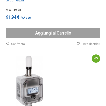
Scopri di più
Cover e custodie
A partire da
Accessori e Ricambi
91,94 €
Pozzetti termometrici
Raccordi, Flange e Ganci
Aggiungi al Carrello
Colle, Grassi e Adesivi
Teste di connessione
Confronta
Lista desideri
Elementi intercambiabili
Connettori e Cavi
-5%
UMIDITA'
Sonde di umidità
Sonde umidità ambiente
Sonde umidità a cavo
Sonde umidità per canale
Sonde pioggia e antiallagamento