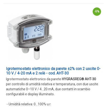
Trasmettitori pressione differenziale
Pressostati
-5%
Sonde di flusso
Flussostati
Flussimetri
Misuratori di portata aria
Sonde di livello
QUALITA'
DELL'ARIA
Igrotermostato elettronico da parete ±2% con 2 uscite 0-
Sonde CO2
10 V / 4-20 mA e 2 relè - cod. AHT-30
Igrotermostato elettronico da parete
HYGRASREG® AHT-30
Sonde CO2 ambiente
per controllo di umidità relativa e temperatura, con due uscite
Sonde CO2 da canale
automatiche 0–10 V / 4…20 mA, due contatti in scambio
configurabili e display illuminato.
Sonde VOC - Componenti Organici Volatili
Sonde VOC ambiente
- Umidità relativa: 0…100% u.r.