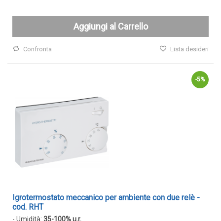
GAS
Ammoniaca (NH3)
Aggiungi al Carrello
NH3 ambiente
Confronta
Lista desideri
NH3 in condotto
Etilene (C2H4)
-5%
C2H4 ambiente
C2H4 in condotto
Idrogeno (H2)
H2 ambiente
H2 in condotto
Monossido di carbonio (CO)
CO ambiente
CO in condotto
Igrotermostato meccanico per ambiente con due relè -
cod. RHT
- Umidità:
35-100% u.r.