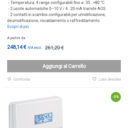
- Temperatura: 4 range configurabili fino a -35…+80 °C
Sonde VOC da canale
- 2 uscite automatiche 0–10 V / 4…20 mA tramite AOS
Sonde di polveri sottili PM
- 2 contatti in scambio configurabili per umidificazione,
Sonde PM ambiente
deumidificazione, riscaldamento o raffreddamento
Scopri di più
Sonde combinate
Sonde combinate ambiente
A partire da
248,14 €
261,20 €
Sonde combinate da canale
LUCE
E
Aggiungi al Carrello
MOVIMENTO
Confronta
Lista desideri
Sensori di luminosità
Sensori di movimento
-5%
Sensori di luminosità e movimento
Sensori di luminosità movimento e
temperatura
Solarimetri e Piranometri