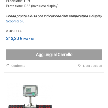
Precisione: ± 1°C
GAS
Protezione IP65 (involucro display)
Ammoniaca (NH3)
Sonda pronta all'uso con indicazione della temperatura a display
NH3 ambiente
Scopri di più
NH3 in condotto
A partire da
Etilene (C2H4)
313,20 €
C2H4 ambiente
C2H4 in condotto
Aggiungi al Carrello
Idrogeno (H2)
H2 ambiente
Confronta
Lista desideri
H2 in condotto
Monossido di carbonio (CO)
CO ambiente
CO in condotto