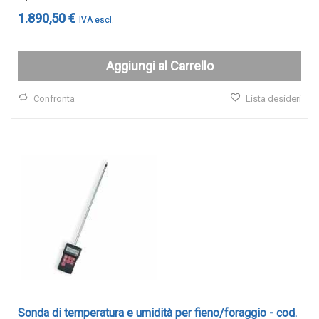
Trasmettitori pressione differenziale
1.890,50 €
Pressostati
Sonde di flusso
Aggiungi al Carrello
Flussostati
Flussimetri
Confronta
Lista desideri
Misuratori di portata aria
Sonde di livello
QUALITA'
DELL'ARIA
Sonde CO2
Sonde CO2 ambiente
Sonde CO2 da canale
Sonde VOC - Componenti Organici Volatili
Sonde VOC ambiente
Sonda di temperatura e umidità per fieno/foraggio - cod.