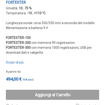
FORTESTER
Sonde VOC da canale
Umidità:
10...75 %
Sonde di polveri sottili PM
Temperatura:
-10...+110 °C
Sonde PM ambiente
Lunghezza sonda: circa 550/530 mm a seconda del modello
Sonde combinate
Alimentazione a batteria 9 V
Sonde combinate ambiente
FORTESTER-100
Sonde combinate da canale
FORTESTER-200
con memoria 99 registrazioni
LUCE
FORTESTER-300
con memoria 1000 registrazioni, USB per
download dati e valigetta
E
MOVIMENTO
Scopri di più
Sensori di luminosità
A partire da
Sensori di movimento
494,00 €
Sensori di luminosità e movimento
Sensori di luminosità movimento e
Aggiungi al Carrello
temperatura
Solarimetri e Piranometri