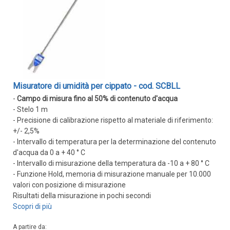
Rilevatori di condensa
Igrostati e Termoigrostati
Igrostati ambiente
Igrostati per canale
Strumenti portatili
Misuratore di umidità per cippato - cod. SCBLL
Termo-igrometri ambiente
-
Campo di misura fino al 50% di contenuto d'acqua
Strumenti di misura per materiali
- Stelo 1 m
- Precisione di calibrazione rispetto al materiale di riferimento:
Accessori e Ricambi
+/- 2,5%
PRESSIONE
- Intervallo di temperatura per la determinazione del contenuto
d'acqua da 0 a + 40 ° C
E
- Intervallo di misurazione della temperatura da -10 a + 80 ° C
PORTATA
- Funzione Hold, memoria di misurazione manuale per 10.000
valori con posizione di misurazione
Sensori di pressione
Risultati della misurazione in pochi secondi
Barometri
Scopri di più
Trasmettitori pressione
A partire da