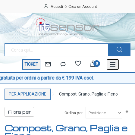
Accedi
Crea un Account
Home
OFFERTE
SPECIALI
BEST
SELLER
TICKET
TEMPERATURA
Sonde di temperatura
rdini a partire da € 199 IVA escl.
Sonde temperatura ambiente
PER APPLICAZIONE
Compost, Grano, Paglia e Fieno
Sonde temperatura a cavo
Sonde temperatura con testa
Im
Filtra per
Ordina per
Sonde temperatura ATEX
la
di
Sonde temperatura a contatto di superficie
Compost, Grano, Paglia e
de
Sonde temperatura con connettore