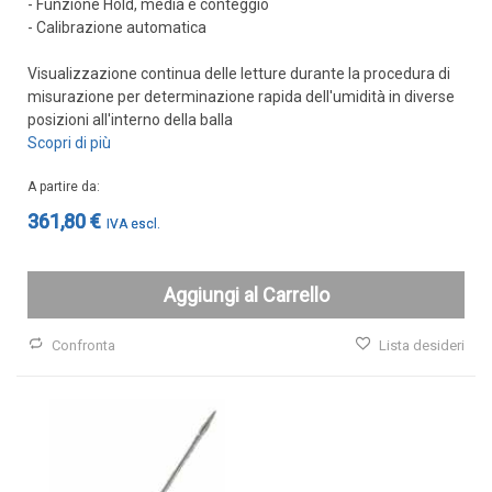
- Funzione Hold, media e conteggio
Cover e custodie
- Calibrazione automatica
Accessori e Ricambi
Visualizzazione continua delle letture durante la procedura di
Pozzetti termometrici
misurazione per determinazione rapida dell'umidità in diverse
posizioni all'interno della balla
Raccordi, Flange e Ganci
Scopri di più
Colle, Grassi e Adesivi
A partire da
Teste di connessione
361,80 €
Elementi intercambiabili
Connettori e Cavi
Aggiungi al Carrello
UMIDITA'
Sonde di umidità
Confronta
Lista desideri
Sonde umidità ambiente
Sonde umidità a cavo
Sonde umidità per canale
Sonde pioggia e antiallagamento