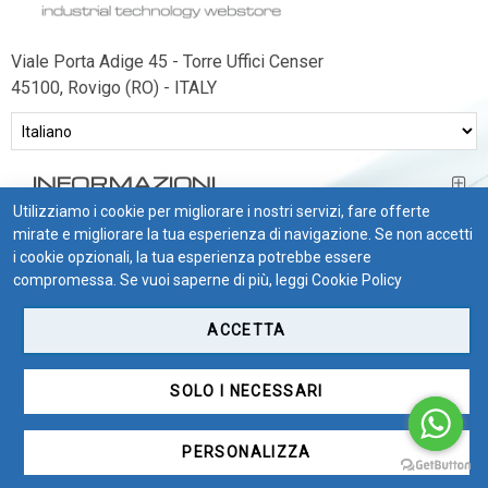
Viale Porta Adige 45 - Torre Uffici Censer
45100, Rovigo (RO) - ITALY
INFORMAZIONI
Utilizziamo i cookie per migliorare i nostri servizi, fare offerte
BISOGNO DI AIUTO?
mirate e migliorare la tua esperienza di navigazione. Se non accetti
i cookie opzionali, la tua esperienza potrebbe essere
CONDIZIONI DI VENDITA
compromessa. Se vuoi saperne di più, leggi
Cookie Policy
ACCETTA
SOLO I NECESSARI
PERSONALIZZA
ITSensor S.r.l. | P. IVA 01436820292 | SDI M5UXCR1