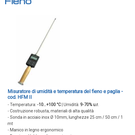
Fieno
Trasmettitori di temperatura
Moduli guida DIN
Trasmettitori per testa
Termostati e Regolatori
Unità di controllo ambiente
Termostati e regolatori digitali
Termostati ambiente
Termostati a contatto
Termostati da canale
Misuratore di umidità e temperatura del fieno e paglia -
Termostati a capillare
cod. HFM II
Strumenti portatili
- Temperatura:
-10...+100 °C
| Umidità:
9-70% u.r.
- Costruzione robusta, materiali di alta qualità
Termometri digitali
- Sonda in acciaio inox Ø 10mm, lunghezze 25 cm / 50 cm / 1
Sonde per termometri portatili
mt
- Manico in legno ergonomico
Sonde temperatura con asta/lancia