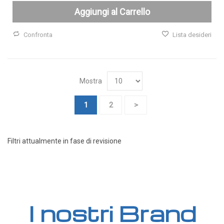
Aggiungi al Carrello
Confronta
Lista desideri
Mostra
Pagina
Attualmente stai leggendo la pagina
Pagina
Pagina
1
2
>
Filtri attualmente in fase di revisione
I nostri Brand