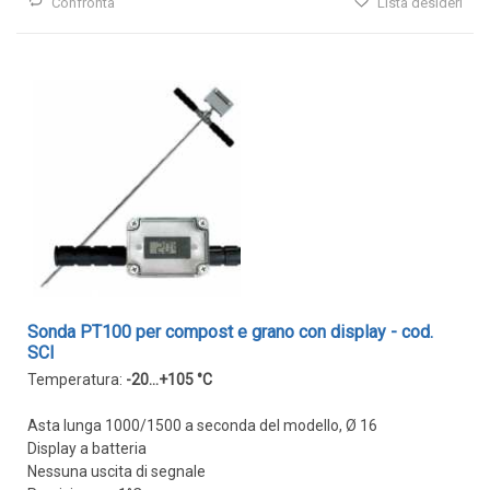
Confronta
Lista desideri
IOT
Dispositivi LoRaWAN
Sensori LoRaWAN
Contatori e Convertitori LoRaWAN
Gateway LoRaWAN
Dispositivi Narrow Band
Modem NB-IoT
Moduli I/O
Gateway
Sonda PT100 per compost e grano con display - cod.
DATA
SCI
Temperatura:
-20...+105 °C
LOGGER
Asta lunga 1000/1500 a seconda del modello, Ø 16
Data logger con sensore integrato
Display a batteria
Data logger per sensore esterno
Nessuna uscita di segnale