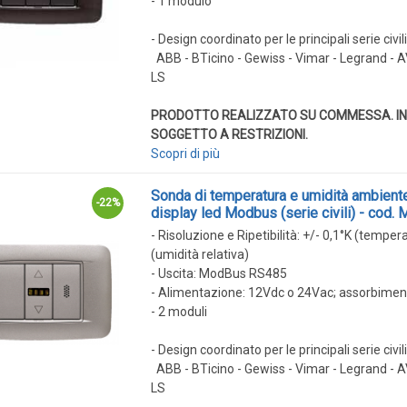
- 1 modulo
- Design coordinato per le principali serie civil
ABB - BTicino - Gewiss - Vimar - Legrand -
LS
PRODOTTO REALIZZATO SU COMMESSA. IN
SOGGETTO A RESTRIZIONI.
Scopri di più
Sonda di temperatura e umidità ambient
-22%
display led Modbus (serie civili) - cod.
- Risoluzione e Ripetibilità: +/- 0,1°K (temper
(umidità relativa)
- Uscita: ModBus RS485
- Alimentazione: 12Vdc o 24Vac; assorbim
- 2 moduli
- Design coordinato per le principali serie civil
ABB - BTicino - Gewiss - Vimar - Legrand -
LS