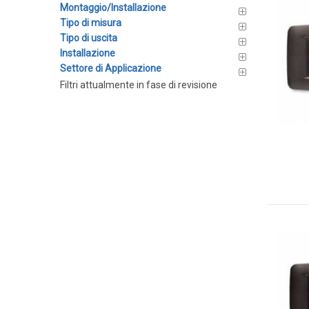
Montaggio/Installazione
Trasmettitori di temperatura
Tipo di misura
Moduli guida DIN
Tipo di uscita
Installazione
Trasmettitori per testa
Settore di Applicazione
Termostati e Regolatori
Filtri attualmente in fase di revisione
Unità di controllo ambiente
Termostati e regolatori digitali
Termostati ambiente
Termostati a contatto
Termostati da canale
Termostati a capillare
Strumenti portatili
Termometri digitali
Sonde per termometri portatili
Sonde temperatura con asta/lancia