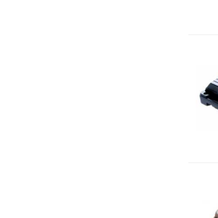
IOT
Dispositivi LoRaWAN
Sensori LoRaWAN
Contatori e Convertitori LoRaWAN
Gateway LoRaWAN
Dispositivi Narrow Band
Modem NB-IoT
Moduli I/O
Gateway
DATA
LOGGER
Data logger con sensore integrato
Data logger per sensore esterno