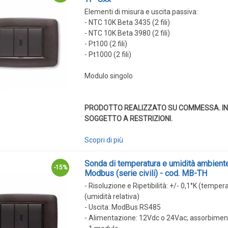
Elementi di misura e uscita passiva:
- NTC 10K Beta 3435 (2 fili)
- NTC 10K Beta 3980 (2 fili)
- Pt100 (2 fili)
- Pt1000 (2 fili)
Modulo singolo
PRODOTTO REALIZZATO SU COMMESSA. IN
SOGGETTO A RESTRIZIONI.
Scopri di più
Sonda di temperatura e umidità ambient
-15%
Modbus (serie civili) - cod. MB-TH
- Risoluzione e Ripetibilità: +/- 0,1°K (temper
(umidità relativa)
- Uscita: ModBus RS485
- Alimentazione: 12Vdc o 24Vac; assorbim