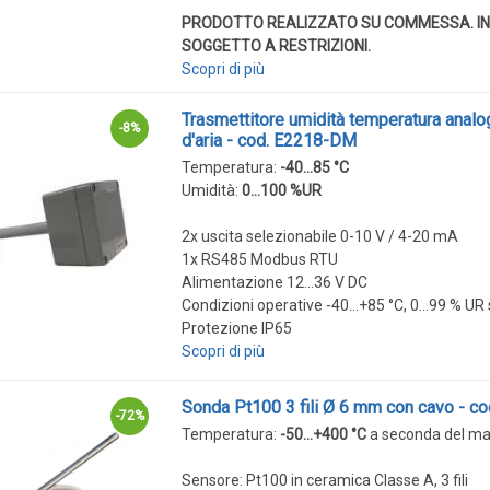
PRODOTTO REALIZZATO SU COMMESSA. IN
SOGGETTO A RESTRIZIONI.
Scopri di più
Trasmettitore umidità temperatura analo
-8%
d'aria - cod. E2218-DM
Temperatura:
-40...85 °C
Umidità:
0...100 %UR
2x uscita selezionabile 0-10 V / 4-20 mA
1x RS485 Modbus RTU
Alimentazione 12...36 V DC
Condizioni operative -40...+85 °C, 0...99 % 
Protezione IP65
Scopri di più
Sonda Pt100 3 fili Ø 6 mm con cavo - c
-72%
Temperatura:
-50...+400 °C
a seconda del mat
Sensore: Pt100 in ceramica Classe A, 3 fili