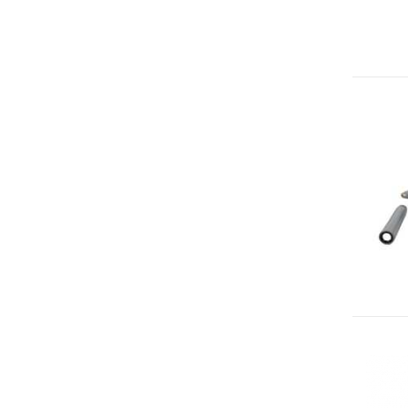
Rilevatori di condensa
Igrostati e Termoigrostati
Igrostati ambiente
Igrostati per canale
Strumenti portatili
Termo-igrometri ambiente
Strumenti di misura per materiali
Accessori e Ricambi
PRESSIONE
E
PORTATA
Sensori di pressione
Barometri
Trasmettitori pressione