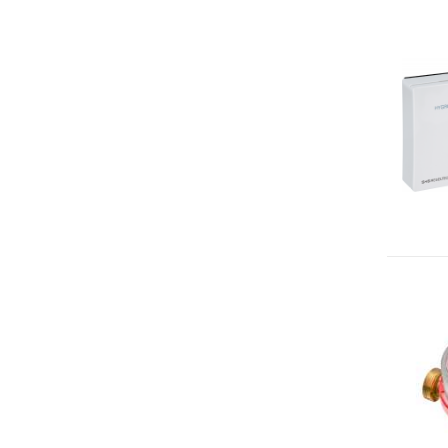
Sonde VOC da canale
Sonde di polveri sottili PM
Sonde PM ambiente
Sonde combinate
Sonde combinate ambiente
Sonde combinate da canale
LUCE
E
MOVIMENTO
Sensori di luminosità
Sensori di movimento
Sensori di luminosità e movimento
Sensori di luminosità movimento e
temperatura
Solarimetri e Piranometri