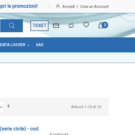
pri le promozioni!
Accedi
Crea un Account
TICKET
DATA LOGGER
GAS
Imposta
Articoli
1
-
10
di
13
la
direzione
decrescente
erie civile) - cod.
A partire da