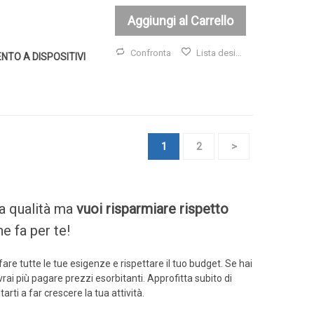
Aggiungi al Carrello
Confronta
Lista desideri
NTO A DISPOSITIVI
Pagina
Attualmente stai leggendo la pagina
Pagina
Pagina
1
2
>
lta qualità ma
vuoi risparmiare rispetto
e fa per te!
e tutte le tue esigenze e rispettare il tuo budget. Se hai
vrai più pagare prezzi esorbitanti. Approfitta subito di
arti a far crescere la tua attività.