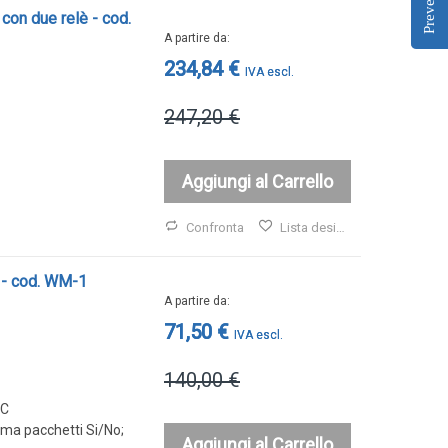
Preventivo
con due relè - cod.
A partire da
234,84 €
247,20 €
Aggiungi al Carrello
Confronta
Lista desideri
 - cod. WM-1
A partire da
71,50 €
140,00 €
°C
ma pacchetti Si/No;
Aggiungi al Carrello