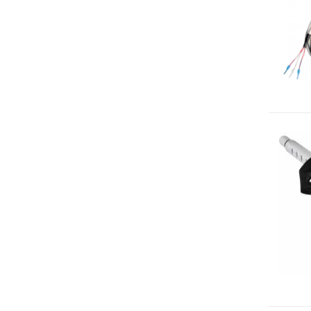
Trasmettitori pressione differenziale
Pressostati
Sonde di flusso
Flussostati
Flussimetri
Misuratori di portata aria
Sonde di livello
QUALITA'
DELL'ARIA
Sonde CO2
Sonde CO2 ambiente
Sonde CO2 da canale
Sonde VOC - Componenti Organici Volatili
Sonde VOC ambiente