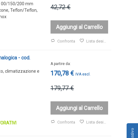
50/100/150/200 mm
42,72 €
cone, Teflon/Teflon,
inox
Aggiungi al Carrello
Confronta
Lista desideri
nalogica - cod.
A partire da
to, climatizzazione e
170,78 €
179,77 €
Aggiungi al Carrello
Confronta
Lista desideri
ORATIVI