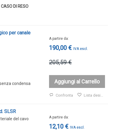
 CASO DI RESO
gico per canale
A partire da
190,00 €
205,59 €
Aggiungi al Carrello
UR senza condensa
Confronta
Lista desideri
od. SLSR
A partire da
eriale del cavo
12,10 €