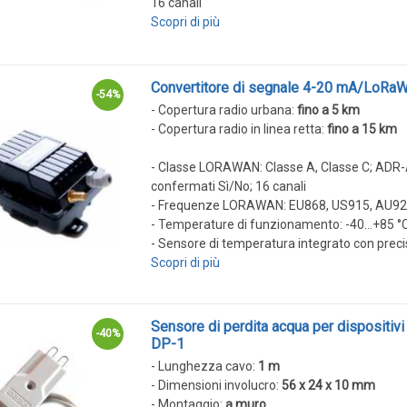
16 canali
Scopri di più
Convertitore di segnale 4-20 mA/LoRaW
-54%
- Copertura radio urbana:
fino a 5 km
- Copertura radio in linea retta:
fino a 15 km
- Classe LORAWAN: Classe A, Classe C; ADR-
confermati Sì/No; 16 canali
- Frequenze LORAWAN: EU868, US915, AU9
- Temperature di funzionamento: -40...+85 °
- Sensore di temperatura integrato con preci
Scopri di più
Sensore di perdita acqua per dispositiv
-40%
DP-1
- Lunghezza cavo:
1 m
- Dimensioni involucro:
56 х 24 х 10 mm
- Montaggio:
a muro