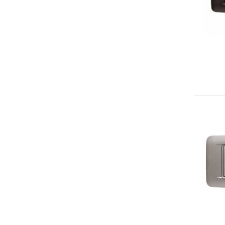
Cover e custodie
Accessori e Ricambi
Pozzetti termometrici
Raccordi, Flange e Ganci
Colle, Grassi e Adesivi
Teste di connessione
Elementi intercambiabili
Connettori e Cavi
UMIDITA'
Sonde di umidità
Sonde umidità ambiente
Sonde umidità a cavo
Sonde umidità per canale
Sonde pioggia e antiallagamento