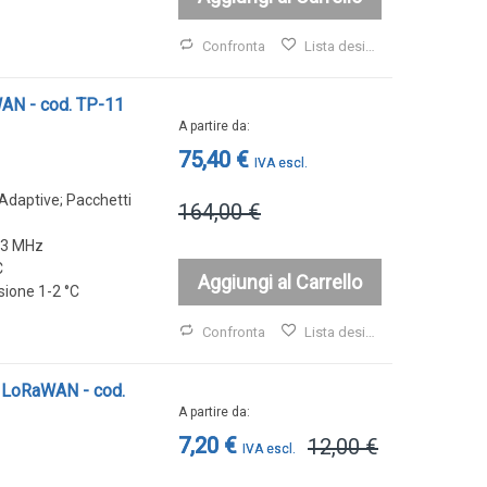
Confronta
Lista desideri
AN - cod. TP-11
A partire da
75,40 €
Adaptive; Pacchetti
164,00 €
23 MHz
C
Aggiungi al Carrello
sione 1-2 °C
Confronta
Lista desideri
i LoRaWAN - cod.
A partire da
7,20 €
12,00 €