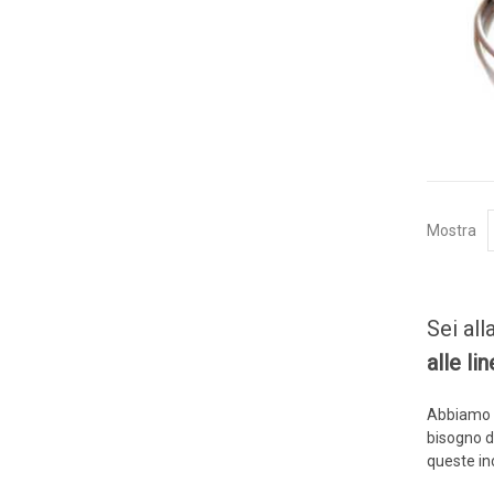
GAS
Ammoniaca (NH3)
NH3 ambiente
NH3 in condotto
Etilene (C2H4)
C2H4 ambiente
C2H4 in condotto
Mostra
Idrogeno (H2)
H2 ambiente
H2 in condotto
Sei all
Monossido di carbonio (CO)
alle li
CO ambiente
Abbiamo i
CO in condotto
bisogno di
queste inc