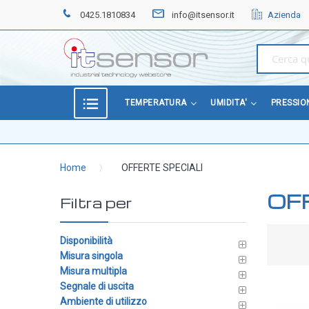
0425.1810834
info@itsensor.it
Azienda
Home
OFFERTE
SPECIALI
BEST
TEMPERATURA
UMIDITA'
PRESSIO
SELLER
TEMPERATURA
Home
OFFERTE SPECIALI
Sonde di temperatura
OF
Sonde temperatura ambiente
Filtra per
Sonde temperatura a cavo
Sonde temperatura con testa
Disponibilità
Misura singola
Sonde temperatura ATEX
Misura multipla
Sonde temperatura a contatto di superficie
Segnale di uscita
Ambiente di utilizzo
Sonde temperatura con connettore