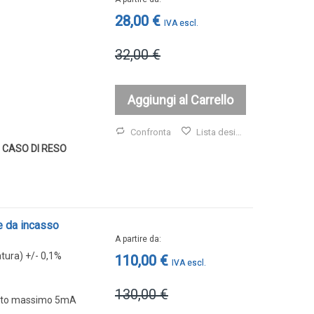
28,00 €
32,00 €
Aggiungi al Carrello
Confronta
Lista desideri
 CASO DI RESO
e da incasso
A partire da
atura) +/- 0,1%
110,00 €
130,00 €
ento massimo 5mA