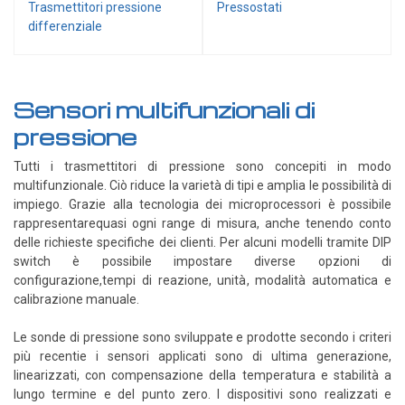
Trasmettitori pressione
Pressostati
Cover e custodie
differenziale
Accessori e Ricambi
Pozzetti termometrici
Raccordi, Flange e Ganci
Sensori multifunzionali di
Colle, Grassi e Adesivi
pressione
Teste di connessione
Tutti i trasmettitori di pressione sono concepiti in modo
Elementi intercambiabili
multifunzionale. Ciò riduce la varietà di tipi e amplia le possibilità di
impiego. Grazie alla tecnologia dei microprocessori è possibile
Connettori e Cavi
rappresentarequasi ogni range di misura, anche tenendo conto
delle richieste specifiche dei clienti. Per alcuni modelli tramite DIP
UMIDITA'
switch è possibile impostare diverse opzioni di
Sonde di umidità
configurazione,tempi di reazione, unità, modalità automatica e
calibrazione manuale.
Sonde umidità ambiente
Sonde umidità a cavo
Le sonde di pressione sono sviluppate e prodotte secondo i criteri
più recentie i sensori applicati sono di ultima generazione,
Sonde umidità per canale
linearizzati, con compensazione della temperatura e stabilità a
Sonde pioggia e antiallagamento
lungo termine e del punto zero. I dispositivi sono realizzati e