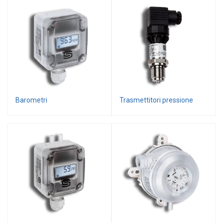
Trasmettitori di temperatura
Moduli guida DIN
Trasmettitori per testa
Termostati e Regolatori
Unità di controllo ambiente
Termostati e regolatori digitali
Barometri
Trasmettitori pressione
Termostati ambiente
Termostati a contatto
Termostati da canale
Termostati a capillare
Strumenti portatili
Termometri digitali
Sonde per termometri portatili
Sonde temperatura con asta/lancia