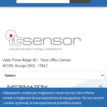
Sonde VOC da canale
Sonde di polveri sottili PM
Sonde PM ambiente
Sonde combinate
Sonde combinate ambiente
Sonde combinate da canale
LUCE
E
Viale Porta Adige 45 - Torre Uffici Censer
MOVIMENTO
45100, Rovigo (RO) - ITALY
Sensori di luminosità
Sensori di movimento
INFORMAZIONI
Sensori di luminosità e movimento
Utilizziamo i cookie per migliorare i nostri servizi, fare offerte
Sensori di luminosità movimento e
BISOGNO DI AIUTO?
mirate e migliorare la tua esperienza di navigazione. Se non accetti
temperatura
i cookie opzionali, la tua esperienza potrebbe essere
CONDIZIONI DI VENDITA
Solarimetri e Piranometri