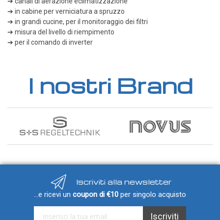
➔ canali di aerazione eclimatizzazione
Trasmettitori pressione differenziale
➔ in cabine per verniciatura a spruzzo
➔ in grandi cucine, per il monitoraggio dei filtri
Pressostati
➔ misura del livello di riempimento
Sonde di flusso
➔ per il comando di inverter
Flussostati
Flussimetri
I nostri Brand
Misuratori di portata aria
Sonde di livello
QUALITA'
DELL'ARIA
Sonde CO2
Sonde CO2 ambiente
Sonde CO2 da canale
Iscriviti alla newsletter
...e ricevi un
coupon di €10
per singolo acquisto
Sonde VOC - Componenti Organici Volatili
Sonde VOC ambiente
Iscriviti alla nostra Newsletter:
Iscriviti