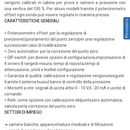
vengono calibrati in cabine per prove e camere a pressione con
Rilevatori di condensa
una verifica del 100 %. Per alcuni modelli tramite il potenziometro
Igrostati e Termoigrostati
offset ogni sonda può essere regolata in maniera precisa.
Preventivo
CARATTERISTICHE GENERALI
Igrostati ambiente
Igrostati per canale
> Potenziometro offset: per la regolazione di
precisione(spostamento del punto zero)per una regolazione
Strumenti portatili
successivain caso di ricalibrazione
Termo-igrometri ambiente
> Zero automatico: per la correzione del punto zero
> DIP switch: per diverse opzioni di configurazione,impostazione di
Strumenti di misura per materiali
4 ovvero 8 rangedi misura, tempi di risposta,tempi di
Accessori e Ricambi
attenuazione, unità e livellidi configurazione
> Garanzia di qualità: calibrazione e regolazione vengonoeseguite
PRESSIONE
tramite il sistema bussul banco di controllo della pressione
E
> Morsetti a vite: segnali di uscita attivi 0 - 10 V,4...20 mA o uscite di
comando
PORTATA
> Relè: come opzione con calibrazione delpuntozero automatica,
valvola perla correzione del punto zero
Sensori di pressione
SETTORI DI IMPIEGO
Barometri
Trasmettitori pressione
➔ camere bianche, apparecchiature medicali e di filtrazione