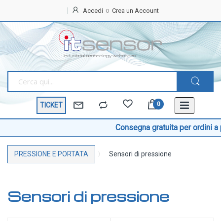
Accedi
Crea un Account
Home
OFFERTE
SPECIALI
BEST
SELLER
TICKET
TEMPERATURA
Sonde di temperatura
Consegna gratuita per ordini a part
Sonde temperatura ambiente
PRESSIONE E PORTATA
Sensori di pressione
Sonde temperatura a cavo
Sonde temperatura con testa
Sonde temperatura ATEX
Sensori di pressione
Sonde temperatura a contatto di superficie
Sonde temperatura con connettore