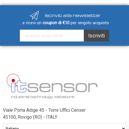
Sonde VOC da canale
Sonde di polveri sottili PM
Iscriviti alla newsletter
Sonde PM ambiente
...e ricevi un
coupon di €10
per singolo acquisto
Sonde combinate
Iscriviti alla nostra Newsletter:
Iscriviti
Sonde combinate ambiente
Sonde combinate da canale
LUCE
E
MOVIMENTO
Sensori di luminosità
Sensori di movimento
Sensori di luminosità e movimento
Viale Porta Adige 45 - Torre Uffici Censer
Sensori di luminosità movimento e
45100, Rovigo (RO) - ITALY
temperatura
Solarimetri e Piranometri