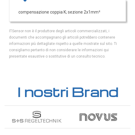
Trasmettitori pressione differenziale
compensazione coppia K; sezione 2x1mm²
Pressostati
Sonde di flusso
ITSensor non è il produttore degli articoli commercializzati, i
Flussostati
documenti che accompagnano gli articoli potrebbero contenere
Flussimetri
informazioni più dettagliate rispetto a quelle mostrate sul sito. Ti
consigliamo pertanto di non considerare le informazioni qui
Misuratori di portata aria
presentate esaustive o sostitutive di un consulto tecnico.
Sonde di livello
QUALITA'
DELL'ARIA
I nostri Brand
Sonde CO2
Sonde CO2 ambiente
Sonde CO2 da canale
Sonde VOC - Componenti Organici Volatili
Sonde VOC ambiente