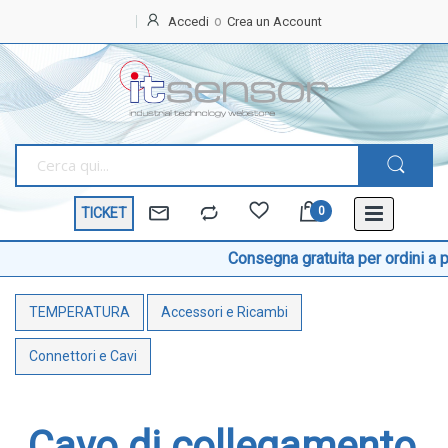
Accedi
Crea un Account
Home
OFFERTE
SPECIALI
BEST
SELLER
TICKET
TEMPERATURA
Sonde di temperatura
Consegna gratuita per ordini a partire da € 199 IVA escl.
Sonde temperatura ambiente
TEMPERATURA
Accessori e Ricambi
Sonde temperatura a cavo
Sonde temperatura con testa
Connettori e Cavi
Sonde temperatura ATEX
Sonde temperatura a contatto di superficie
Cavo di collegamento
Sonde temperatura con connettore