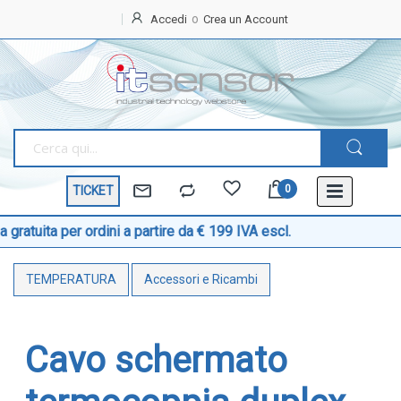
Accedi
Crea un Account
Home
OFFERTE
SPECIALI
BEST
SELLER
TICKET
TEMPERATURA
Sonde di temperatura
 per ordini a partire da € 199 IVA escl.
Sonde temperatura ambiente
TEMPERATURA
Accessori e Ricambi
Sonde temperatura a cavo
Sonde temperatura con testa
Sonde temperatura ATEX
Cavo schermato
Sonde temperatura a contatto di superficie
Sonde temperatura con connettore