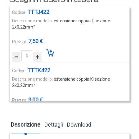
Rilevatori di condensa
Elementi
TTTJ422
Igrostati e Termoigrostati
prodotti
estensione coppia J; sezione
raggruppati
Igrostati ambiente
2x0,22mm²
Igrostati per canale
7,50 €
Strumenti portatili
Termo-igrometri ambiente
Strumenti di misura per materiali
TTTK422
Accessori e Ricambi
estensione coppia K; sezione
PRESSIONE
2x0,22mm²
E
9,00 €
PORTATA
Sensori di pressione
Barometri
Descrizione
Dettagli
Download
TTTT422
Trasmettitori pressione
estensione coppia T; sezione