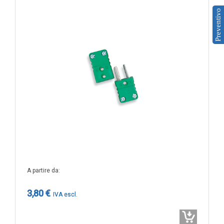
Sonde VOC da canale
Preventivo
Sonde di polveri sottili PM
Sonde PM ambiente
Sonde combinate
Sonde combinate ambiente
Sonde combinate da canale
LUCE
E
MOVIMENTO
Sensori di luminosità
Sensori di movimento
A partire da
Sensori di luminosità e movimento
3,80 €
Sensori di luminosità movimento e
temperatura
Solarimetri e Piranometri