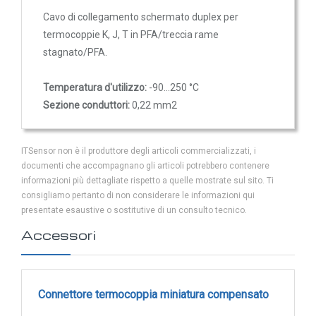
Trasmettitori pressione differenziale
2x0,22mm²
Cavo di collegamento schermato duplex per
Pressostati
termocoppie K, J, T in PFA/treccia rame
5,20 €
stagnato/PFA.
Sonde di flusso
Flussostati
Temperatura d'utilizzo:
-90...250 °C
Flussimetri
Sezione conduttori:
0,22 mm2
Misuratori di portata aria
Sonde di livello
ITSensor non è il produttore degli articoli commercializzati, i
QUALITA'
documenti che accompagnano gli articoli potrebbero contenere
informazioni più dettagliate rispetto a quelle mostrate sul sito. Ti
DELL'ARIA
consigliamo pertanto di non considerare le informazioni qui
presentate esaustive o sostitutive di un consulto tecnico.
Sonde CO2
Accessori
Sonde CO2 ambiente
Sonde CO2 da canale
Sonde VOC - Componenti Organici Volatili
Connettore termocoppia miniatura compensato
Sonde VOC ambiente