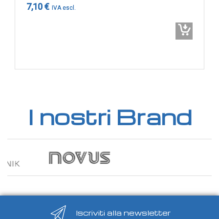
GAS
7,10 €
Ammoniaca (NH3)
NH3 ambiente
NH3 in condotto
Etilene (C2H4)
C2H4 ambiente
C2H4 in condotto
I nostri Brand
Idrogeno (H2)
H2 ambiente
H2 in condotto
Monossido di carbonio (CO)
CO ambiente
CO in condotto
Iscriviti alla newsletter