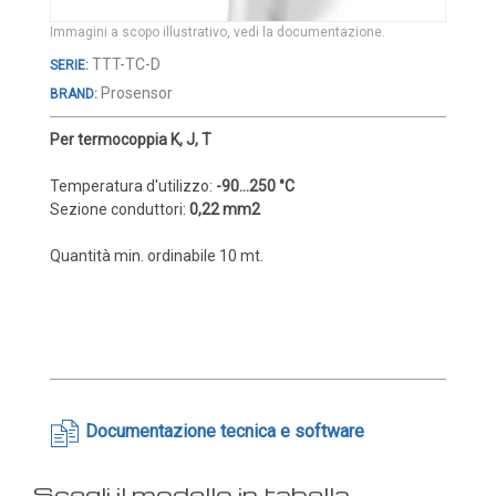
Cover e custodie
Immagini a scopo illustrativo, vedi la documentazione.
Accessori e Ricambi
Vai
TTT-TC-D
Pozzetti termometrici
all'inizio
Prosensor
BRAND:
della
Raccordi, Flange e Ganci
galleria
Per termocoppia K, J, T
Colle, Grassi e Adesivi
di
immagini
Temperatura d'utilizzo:
-90...250 °C
Teste di connessione
Sezione conduttori:
0,22 mm2
Elementi intercambiabili
Quantità min. ordinabile 10 mt.
Connettori e Cavi
UMIDITA'
Sonde di umidità
Sonde umidità ambiente
Sonde umidità a cavo
Documentazione tecnica e software
Sonde umidità per canale
Sonde pioggia e antiallagamento