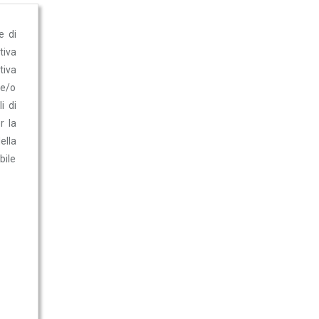
e di
tiva
tiva
 e/o
i di
r la
ella
bile