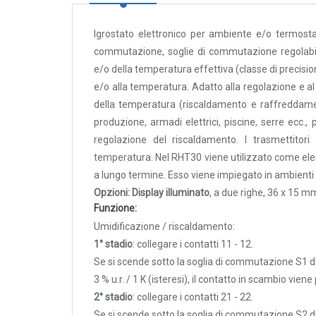
Rilevatori di condensa
Igrostato elettronico per ambiente e/o termos
Igrostati e Termoigrostati
commutazione, soglie di commutazione regolabili,
Igrostati ambiente
e/o della temperatura effettiva (classe di precision
Igrostati per canale
e/o alla temperatura. Adatto alla regolazione e al
Strumenti portatili
della temperatura (riscaldamento e raffreddamento
Termo-igrometri ambiente
produzione, armadi elettrici, piscine, serre ecc.,
regolazione del riscaldamento. I trasmettitori
Strumenti di misura per materiali
temperatura. Nel RHT30 viene utilizzato come eleme
Accessori e Ricambi
a lungo termine. Esso viene impiegato in ambienti 
PRESSIONE
Opzioni: Display illuminato
, a due righe, 36 x 15 mm
Funzione:
E
Umidificazione / riscaldamento:
PORTATA
1° stadio
: collegare i contatti 11 - 12.
Sensori di pressione
Se si scende sotto la soglia di commutazione S1 di 
3 % u.r. / 1 K (isteresi), il contatto in scambio viene
Barometri
2° stadio
: collegare i contatti 21 - 22.
Trasmettitori pressione
Se si scende sotto la soglia di commutazione S2 di 