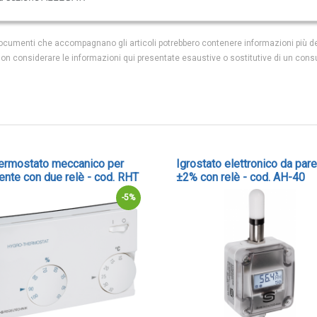
i documenti che accompagnano gli articoli potrebbero contenere informazioni più de
 non considerare le informazioni qui presentate esaustive o sostitutive di un cons
termostato meccanico per
Igrostato elettronico da par
ente con due relè - cod. RHT
±2% con relè - cod. AH-40
-5%