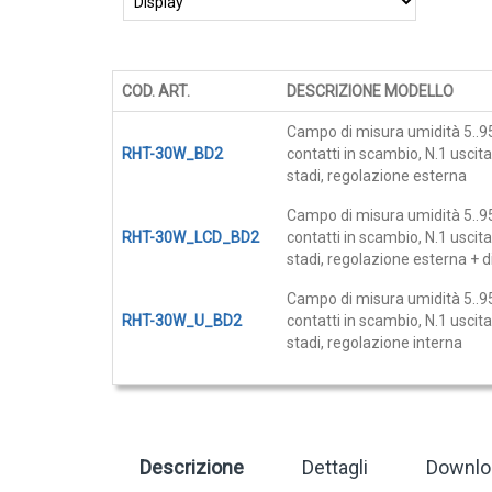
galleria
Cover e custodie
di
immagini
Accessori e Ricambi
Pozzetti termometrici
COD. ART.
DESCRIZIONE MODELLO
Raccordi, Flange e Ganci
Elementi
Campo di misura umidità 5..9
prodotti
RHT-30W_BD2
contatti in scambio, N.1 usci
Colle, Grassi e Adesivi
raggruppati
stadi, regolazione esterna
Teste di connessione
Campo di misura umidità 5..9
Elementi intercambiabili
RHT-30W_LCD_BD2
contatti in scambio, N.1 usci
stadi, regolazione esterna + d
Connettori e Cavi
UMIDITA'
Campo di misura umidità 5..9
RHT-30W_U_BD2
contatti in scambio, N.1 usci
Sonde di umidità
stadi, regolazione interna
Sonde umidità ambiente
Sonde umidità a cavo
Sonde umidità per canale
Descrizione
Dettagli
Downlo
Sonde pioggia e antiallagamento