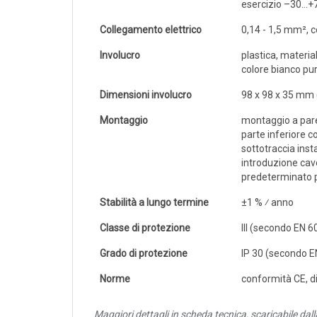
esercizio –30...
IOT
Collegamento elettrico
0,14 - 1,5 mm², c
Dispositivi LoRaWAN
Involucro
plastica, materia
Sensori LoRaWAN
colore bianco pu
Contatori e Convertitori LoRaWAN
Dimensioni involucro
98 x 98 x 35 mm 
Gateway LoRaWAN
Montaggio
montaggio a pare
parte inferiore co
Dispositivi Narrow Band
sottotraccia insta
Modem NB-IoT
introduzione cavo
predeterminato p
Moduli I/O
Stabilità a lungo termine
±1 % ⁄ anno
Gateway
DATA
Classe di protezione
III (secondo EN 6
LOGGER
Grado di protezione
IP 30 (secondo E
Data logger con sensore integrato
Norme
conformità CE, d
Data logger per sensore esterno
Maggiori dettagli in scheda tecnica, scaricabile da