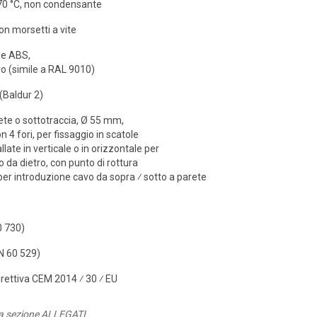
+70 °C, non condensante
on morsetti a vite
le ABS,
ro (simile a RAL 9010)
(Baldur 2)
te o sottotraccia, Ø 55 mm,
n 4 fori, per fissaggio in scatole
llate in verticale o in orizzontale per
 da dietro, con punto di rottura
er introduzione cavo da sopra ⁄ sotto a parete
0 730)
N 60 529)
irettiva CEM 2014 ⁄ 30 ⁄ EU
lla sezione ALLEGATI