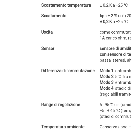
Sonde VOC da canale
Scostamento temperatura
± 0,2 K a +25 °C
Sonde di polveri sottili PM
Scostamento
tipo
± 2 % u. r.
(20
Sonde PM ambiente
± 0,2 K
a +25 °C
Sonde combinate
Uscita
come commutatore
1A carico ohm, r
Sonde combinate ambiente
Sonde combinate da canale
Sensor
sensore di umidit
con sensore di t
LUCE
bassa isteresi, al
E
Differenza di commutazione
Modo 1
: entrambi
MOVIMENTO
Modo 2
: 5 % fra
Modo 3
: entramb
Sensori di luminosità
Modo 4
: stadio 
(regolabili tramit
Sensori di movimento
Range di regolazione
5...95 % u.r. (umid
Sensori di luminosità e movimento
+5...+ 45 °C (tem
Sensori di luminosità movimento e
(stadi di commut
temperatura
Temperatura ambiente
Conservazione –3
Solarimetri e Piranometri