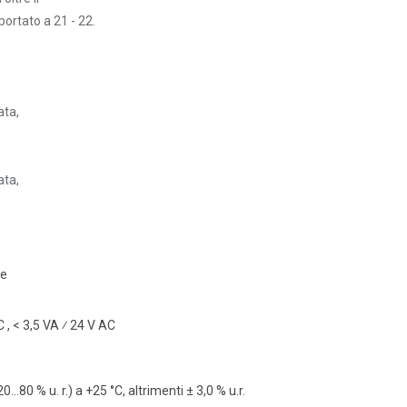
 portato a 21 - 22.
ata,
ata,
 e
C , < 3,5 VA ⁄ 24 V AC
0…80 % u. r.) a +25 °C, altrimenti ± 3,0 % u.r.