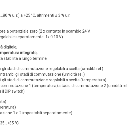
…80 % u. r.) a +25 °C, altrimenti ± 3 % u.r.
 a potenziale zero (2 x contatto in scambio 24 V,
egolabile separatamente, 1x 0 10 V)
à digitale,
emperatura integrato,
ta stabilità a lungo termine
 gli stadi di commutazione regolabili a scelta (umidità rel.)
 entrambi gli stadi di commutazione (umidità rel.)
i gli stadi di commutazione regolabili a scelta (temperatura)
di commutazione 1 (temperatura), stadio di commutazione 2 (umidità rel
e il DIP switch)
ità)
peratura)
azione 1 e 2 impostabili separatamente)
5...+85 °C;