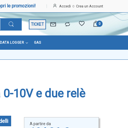
pri le promozioni!
Accedi
Crea un Account
TICKET
DATA LOGGER
GAS
 0-10V e due relè
elli
A partire da