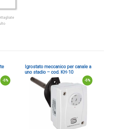
ttagliate
ulto
ete
Igrostato meccanico per canale a
uno stadio – cod. KH-10
-5%
-5%