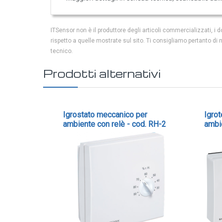
GAS
Ammoniaca (NH3)
ITSensor non è il produttore degli articoli commercializzati, 
NH3 ambiente
rispetto a quelle mostrate sul sito. Ti consigliamo pertanto di
tecnico.
NH3 in condotto
Etilene (C2H4)
Prodotti alternativi
C2H4 ambiente
C2H4 in condotto
Idrogeno (H2)
Igrostato meccanico per
Igro
ambiente con relè - cod. RH-2
ambi
H2 ambiente
H2 in condotto
Monossido di carbonio (CO)
CO ambiente
CO in condotto