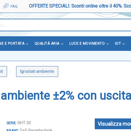
OFFERTE SPECIALI: Sconti online oltre il 40%. Sco
FAQ
NE E PORTATA
QUALITÁ ARIA
LUCE E MOVIMENTO
IOT
ti
Igrostati ambiente
 ambiente ±2% con uscita
RHT-30
Visualizza mod
S+S Regeltechnik
BRAND: