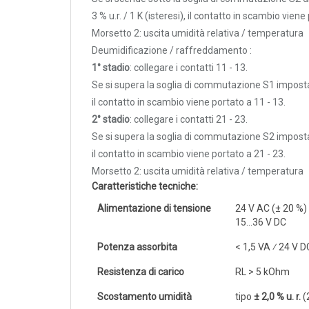
Trasmettitori pressione differenziale
3 % u.r. / 1 K (isteresi), il contatto in scambio viene
Pressostati
Morsetto 2: uscita umidità relativa / temperatura
Deumidificazione / raffreddamento :
Sonde di flusso
1° stadio
: collegare i contatti 11 - 13.
Flussostati
Se si supera la soglia di commutazione S1 impost
Flussimetri
il contatto in scambio viene portato a 11 - 13.
Misuratori di portata aria
2° stadio
: collegare i contatti 21 - 23.
Se si supera la soglia di commutazione S2 impost
Sonde di livello
il contatto in scambio viene portato a 21 - 23.
QUALITA'
Morsetto 2: uscita umidità relativa / temperatura
DELL'ARIA
Caratteristiche tecniche:
Alimentazione di tensione
24 V AC (± 20 %)
Sonde CO2
15...36 V DC
Sonde CO2 ambiente
Potenza assorbita
< 1,5 VA ⁄ 24 V D
Sonde CO2 da canale
Resistenza di carico
R
L
> 5 kOhm
Sonde VOC - Componenti Organici Volatili
Sonde VOC ambiente
Scostamento umidità
tipo
± 2,0 % u. r.
(2