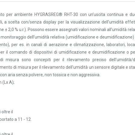
tato per ambiente
HYGRASREG® RHT-30
con un’uscita continua e du
 a scelta con/senza display per la visualizzazione dell’umidità effet
e ± 2,0 % u.r.). Possono essere assegnati valori nominali all’umidità rela
 monitoraggio dell’umidità relativa (umidificazione e deumidificazione)
), per es. in canali di aerazione e climatizzazione, laboratori, local
 per il comando di dispositivi di umidificazione e deumidificazione o pe
 di misura sono concepiti per il rilevamento preciso dell'umidità/d
nto di misura per il rilevamento dell'umidità un sensore digitale e sta
con aria senza polvere, non tossica e non aggressiva.
 (Lx A);
oltre il
 portato a 11 - 12.
oltre il