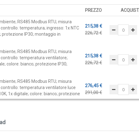
PREZZO
ACQUIST
 ambiente; RS485 Modbus RTU; misura
215,38 €
 controllo: temperatura; ingresso: 1x NTC
226,72 €
co; protezione IP30; montaggio in
 ambiente; RS485 Modbus RTU; misura
215,38 €
controllo: temperatura ventilatore;
226,72 €
le; colore: bianco; protezione IP30;
 ambiente; RS485 Modbus RTU; misura
276,45 €
 controllo: temperatura ventilatore luce
291,00 €
0K, 1x digitale; colore: bianco; protezione
 ambiente; RS485 Modbus RTU; misura
276,45 €
 controllo: temperatura ventilatore 2x
ad
291,00 €
digitale; colore: bianco; protezione IP30;