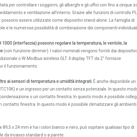
 ambiente; RS485 Modbus RTU; misura
er controllare i soggiorni, gli alberghi e gli uffici con fino a cinque 
276,45 €
 controllo: temperatura ventilatore 2x
291,00 €
freddamento e ventilazione all'interno. Grazie alle funzioni di controllo PI,
0K, 1x digitale; colore: bianco; protezione
er possono essere utilizzate come dispositivi stand-alone. La famiglia di
 facile e le numerose possibilità di combinazione dei componenti individuali
 ambiente; RS485 Modbus RTU; misura
276,45 €
controllo: temperatura 2x luce; ingresso:
291,00 €
00 (interfaccia) possono regolare la temperatura, le ventole, la
e: bianco; protezione IP30; montaggio in
ce
(con funzione dimmer). I valori nominali vengono forniti dai dispositivi
zionale o W-Modbus wireless GLT. Il display TFT da 2" fornisce
 ambiente; RS485 Modbus RTU; misura
276,45 €
ono il funzionamento.
 controllo: temperatura 2x protezione;
291,00 €
le; colore: bianco; protezione IP30;
tre ai sensori di temperatura e umidità integrati.
È anche disponibile un
NTC10K) e un ingresso per un contatto senza potenziale. In questo mod
 ambiente; RS485 Modbus RTU; misura
463,80 €
CO₂ VOC; controllo: temperatura;
la condensazione o un contatto finestra. In questo modo è possibile colle
488,21 €
le; colore: bianco; protezione IP30;
n contatto finestra. In questo modo è possibile climatizzare gli ambienti 
 ambiente; RS485 Modbus RTU; misura
463,80 €
 CO₂ VOC; controllo: temperatura
89,5 x 24 mm e ha i colori bianco e nero, può ospitare qualsiasi tipo di
488,21 €
0K, 1x digitale; colore: bianco; protezione
ole da incasso standard o a parete.