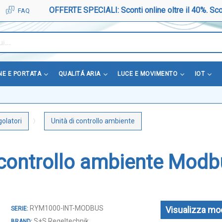
OFFERTE SPECIALI: Sconti online oltre il 40%. Sco
FAQ
NE E PORTATA
QUALITÁ ARIA
LUCE E MOVIMENTO
IOT
olatori
Unità di controllo ambiente
 controllo ambiente Mod
RYM1000-INT-MODBUS
Visualizza mod
S+S Regeltechnik
BRAND: