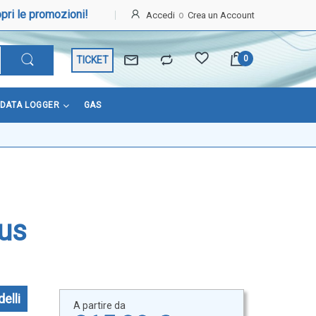
pri le promozioni!
Accedi
Crea un Account
TICKET
DATA LOGGER
GAS
bus
elli
A partire da