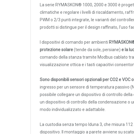
Interfaccia BMS di controllo
La serie RYMASKON® 1000, 2000 e 3000 è progettata p
Rilevatori di condensa
RYM1-4011-M211-
interna: temperatura umidità;
climatiche e regolare i livelli di riscaldamento, raf
002
protezione; ingresso: 1x NTC 1
Igrostati e Termoigrostati
PWM o 2/3 punti integrate, le varianti del controll
IP30; montaggio in superficie
Igrostati ambiente
prodotti si distingue per il design raffinato, l'uso
Interfaccia BMS di controllo
Igrostati per canale
RYM1-3011-M211-
interna: temperatura umidità; 
I dispositivi di comando per ambienti
RYMASKON® 10
Strumenti portatili
004
1x NTC 10K, 1x digitale; color
superficie
protezione solare
(tende da sole, persiane)
e la lu
Termo-igrometri ambiente
comando della stanza tramite Modbus cablato tradi
Interfaccia BMS di controllo
Strumenti di misura per materiali
visualizzazione ottica e i tasti capacitivi consent
RYM1-3011-M211-
interna: temperatura umidità;
Accessori e Ricambi
002
ingresso: 1x NTC 10K, 1x digita
montaggio in superficie
Sono disponibili sensori opzionali per CO2 e VOC ol
PRESSIONE
ingresso per un sensore di temperatura passivo (
Interfaccia BMS di controllo
E
RYM1-3011-M811-
interna: temperatura umidità 
possibile collegare un dispositivo di controllo del
PORTATA
000
ingresso: 1x NTC 10K, 1x digita
un dispositivo di controllo della condensazione o u
montaggio in superficie
modo individualizzato e adattabile.
Sensori di pressione
Interfaccia BMS di controllo
Barometri
RYM1-4011-M811-
interna: temperatura umidità
La custodia senza tempo Iduna 3, che misura 112 x 
Trasmettitori pressione
000
ventilatore; ingresso: 1x NTC 1
dispositivo. Il montaggio a parete avviene su scat