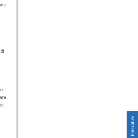
zone
.
 di
o è
gare
in
Preventivo