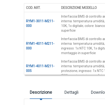
Cover e custodie
COD. ART.
DESCRIZIONE MODELLO
Accessori e Ricambi
Elementi
Interfaccia BMS di controllo
Pozzetti termometrici
prodotti
RYM1-3011-M211-
interna: temperatura umidità;
raggruppati
Raccordi, Flange e Ganci
000
10K, 1x digitale; colore: bian
superficie
Colle, Grassi e Adesivi
Interfaccia BMS di controllo
Teste di connessione
RYM1-4011-M211-
interna: temperatura umidità; 
Elementi intercambiabili
000
ingresso: 1x NTC 10K, 1x digita
montaggio in superficie
Connettori e Cavi
Interfaccia BMS di controllo
UMIDITA'
RYM1-4011-M211-
interna: temperatura umidità;
005
protezione; ingresso: 1x NTC 1
Sonde di umidità
IP30; montaggio in superficie
Sonde umidità ambiente
Interfaccia BMS di controllo
Sonde umidità a cavo
RYM1-4011-M211-
interna: temperatura umidità;
Descrizione
Dettagli
Downlo
004
luce; ingresso: 1x NTC 10K, 1x 
Sonde umidità per canale
montaggio in superficie
Sonde pioggia e antiallagamento