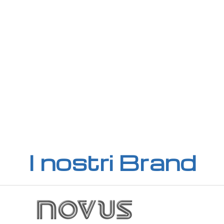
552,48 €
0K, 1x digitale; colore: bianco; protezione
 ambiente; RS485 Modbus RTU; misura
215,38 €
 controllo: temperatura; ingresso: 1x NTC
226,72 €
 protezione IP30; montaggio in superficie
 ambiente; RS485 Modbus RTU; misura
215,38 €
controllo: temperatura ventilatore;
226,72 €
le; colore: nero; protezione IP30;
 ambiente; RS485 Modbus RTU; misura
276,45 €
 controllo: temperatura ventilatore luce
291,00 €
0K, 1x digitale; colore: nero; protezione
I nostri Brand
 ambiente; RS485 Modbus RTU; misura
276,45 €
 controllo: temperatura ventilatore 2x
291,00 €
digitale; colore: nero; protezione IP30;
 ambiente; RS485 Modbus RTU; misura