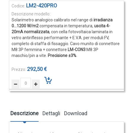
Elementi
LM2-420PRO
Rilevatori di condensa
prodotti
Igrostati e Termoigrostati
raggruppati
Solarimetro analogico calibrato nel range di
irradianza
Igrostati ambiente
0...1200 W/m2
compensata in temperatura,
uscita 4-
20mA normalizzata
, con cella fotovoltaica laminata in
Igrostati per canale
vetro antiriflesso performante + E.V.A. per moduli FV,
Strumenti portatili
completo di staffa di fissaggio. Cavo munito di connettore
M8 3P femmina + connettore
LM-CON3
M8 3P
Termo-igrometri ambiente
maschio/pin a vite.
Precisione ±3%
.
Strumenti di misura per materiali
292,50 €
Accessori e Ricambi
PRESSIONE
E
LM-CON3
PORTATA
Sensori di pressione
Connettore sciolto M8 3P maschio / pin a vite - Si consiglia
Descrizione
Dettagli
Download
l'utilizzo di lacca isolante
Barometri
Trasmettitori pressione
8,24 €