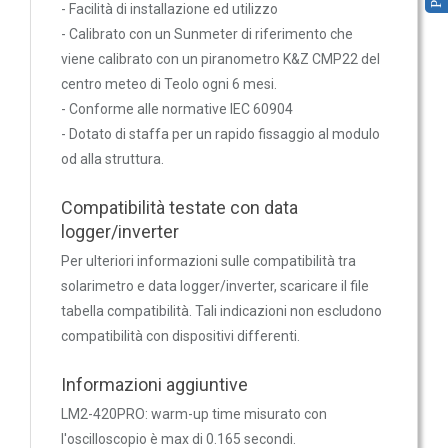
- Facilità di installazione ed utilizzo
Sonde VOC da canale
- Calibrato con un Sunmeter di riferimento che
Sonde di polveri sottili PM
viene calibrato con un piranometro K&Z CMP22 del
Sonde PM ambiente
centro meteo di Teolo ogni 6 mesi.
Sonde combinate
- Conforme alle normative IEC 60904
Sonde combinate ambiente
- Dotato di staffa per un rapido fissaggio al modulo
od alla struttura.
Sonde combinate da canale
LUCE
Compatibilità testate con data
E
logger/inverter
MOVIMENTO
Per ulteriori informazioni sulle compatibilità tra
solarimetro e data logger/inverter, scaricare il file
Sensori di luminosità
tabella compatibilità. Tali indicazioni non escludono
Sensori di movimento
compatibilità con dispositivi differenti.
Sensori di luminosità e movimento
Informazioni aggiuntive
Sensori di luminosità movimento e
temperatura
LM2-420PRO: warm-up time misurato con
l'oscilloscopio è max di 0.165 secondi.
Solarimetri e Piranometri