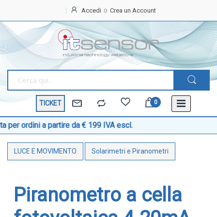
Accedi
Crea un Account
Home
OFFERTE
SPECIALI
BEST
SELLER
TICKET
TEMPERATURA
Sonde di temperatura
rdini a partire da € 199 IVA escl.
Sonde temperatura ambiente
LUCE E MOVIMENTO
Solarimetri e Piranometri
Sonde temperatura a cavo
Sonde temperatura con testa
Sonde temperatura ATEX
Piranometro a cella
Sonde temperatura a contatto di superficie
Sonde temperatura con connettore