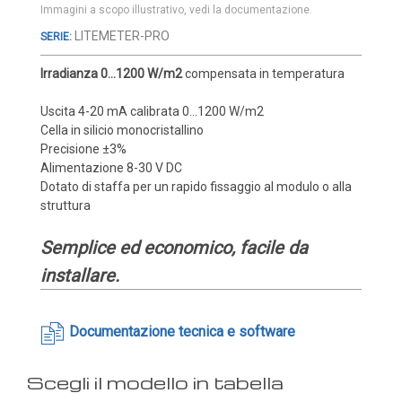
Immagini a scopo illustrativo, vedi la documentazione.
Cover e custodie
Vai
LITEMETER-PRO
Accessori e Ricambi
all'inizio
Pozzetti termometrici
della
Irradianza 0...1200 W/m2
compensata in temperatura
galleria
Raccordi, Flange e Ganci
di
Uscita 4-20 mA calibrata 0...1200 W/m2
Colle, Grassi e Adesivi
immagini
Cella in silicio monocristallino
Precisione ±3%
Teste di connessione
Alimentazione 8-30 V DC
Elementi intercambiabili
Dotato di staffa per un rapido fissaggio al modulo o alla
struttura
Connettori e Cavi
UMIDITA'
Semplice ed economico, facile da
installare.
Sonde di umidità
Sonde umidità ambiente
Documentazione tecnica e software
Sonde umidità a cavo
Sonde umidità per canale
Sonde pioggia e antiallagamento