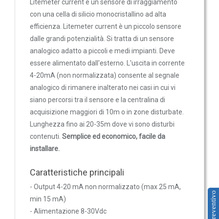
Litemeter current è un sensore di irraggiamento
Trasmettitori pressione differenziale
con una cella di silicio monocristallino ad alta
Pressostati
efficienza. Litemeter current è un piccolo sensore
Sonde di flusso
dalle grandi potenzialità. Si tratta di un sensore
analogico adatto a piccoli e medi impianti. Deve
Flussostati
essere alimentato dall'esterno. L'uscita in corrente
Flussimetri
4-20mA (non normalizzata) consente al segnale
Misuratori di portata aria
analogico di rimanere inalterato nei casi in cui vi
Sonde di livello
siano percorsi tra il sensore e la centralina di
acquisizione maggiori di 10m o in zone disturbate.
QUALITA'
Lunghezza fino ai 20-35m dove vi sono disturbi
DELL'ARIA
contenuti.
Semplice ed economico, facile da
Sonde CO2
installare.
Sonde CO2 ambiente
Caratteristiche principali
Sonde CO2 da canale
- Output 4-20 mA non normalizzato (max 25 mA,
Sonde VOC - Componenti Organici Volatili
Preventivo
min 15 mA)
Sonde VOC ambiente
- Alimentazione 8-30Vdc