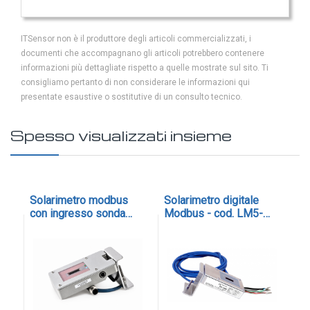
IOT
ITSensor non è il produttore degli articoli commercializzati, i
Dispositivi LoRaWAN
documenti che accompagnano gli articoli potrebbero contenere
Sensori LoRaWAN
informazioni più dettagliate rispetto a quelle mostrate sul sito. Ti
consigliamo pertanto di non considerare le informazioni qui
Contatori e Convertitori LoRaWAN
presentate esaustive o sostitutive di un consulto tecnico.
Gateway LoRaWAN
Spesso visualizzati insieme
Dispositivi Narrow Band
Modem NB-IoT
Moduli I/O
Gateway
er
Solarimetro modbus
Solarimetro digitale
Ki
con ingresso sonda
Modbus - cod. LM5-
im
DATA
temperatura esterna -
485PRO
co
cod. SUNMETER-PRO
F
LOGGER
LED
Data logger con sensore integrato
Data logger per sensore esterno