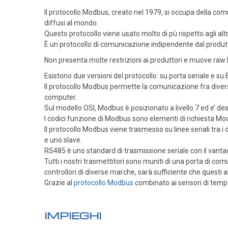
Il protocollo Modbus, creato nel 1979, si occupa della com
Trasmettitori di temperatura
diffusi al mondo.
Moduli guida DIN
Questo protocollo viene usato molto di pù rispetto agli altr
Trasmettitori per testa
È un protocollo di comunicazione indipendente dal produt
Non presenta molte restrizioni ai produttori e muove raw 
Termostati e Regolatori
Unità di controllo ambiente
Esistono due versioni del protocollo: su porta seriale e su 
Il protocollo Modbus permette la comunicazione fra diversi
Termostati e regolatori digitali
computer.
Termostati ambiente
Sul modello OSI, Modbus è posizionato a livello 7 ed e’ dest
I codici funzione di Modbus sono elementi di richiesta Mo
Termostati a contatto
Il protocollo Modbus viene trasmesso su linee seriali tra i 
e uno slave.
Termostati da canale
RS485 è uno standard di trasmissione seriale con il vantag
Termostati a capillare
Tutti i nostri trasmettitori sono muniti di una porta di 
controllori di diverse marche, s
arà sufficiente che questi
Strumenti portatili
Grazie al
protocollo Modbus
combinato ai sensori di tempe
Termometri digitali
Sonde per termometri portatili
IMPIEGHI
Sonde temperatura con asta/lancia