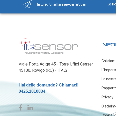
Iscriviti alla newsletter
...e r
Rilevatori di condensa
Igrostati e Termoigrostati
Igrostati ambiente
Igrostati per canale
Strumenti portatili
INFO
Termo-igrometri ambiente
Strumenti di misura per materiali
Chi siam
Accessori e Ricambi
Viale Porta Adige 45 - Torre Uffici Censer
PRESSIONE
45100, Rovigo (RO) - ITALY
L'import
E
La nostr
Hai delle domande? Chiamaci!
PORTATA
Rapporto 
0425.1810834
Sensori di pressione
Privacy
Barometri
Disclaim
Trasmettitori pressione
Cookie P