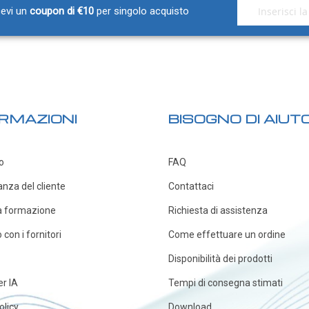
Iscriviti alla nos
icevi un
coupon di €10
per singolo acquisto
RMAZIONI
BISOGNO DI AIUT
o
FAQ
anza del cliente
Contattaci
a formazione
Richiesta di assistenza
con i fornitori
Come effettuare un ordine
Disponibilità dei prodotti
er IA
Tempi di consegna stimati
olicy
Download