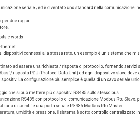
unicazione seriale , ed è diventato uno standard nella comunicazione ind
i per due ragioni:
tore.
bits e words
Ethernet.
 dispositivi connessi alla stessa rete, un esempio è un sistema che misu
inato ad essere una richiesta / risposta di protocollo, fornendo servizi s
dbus '/ risposta PDU (Protocol Data Unit) ed ogni dispositivo slave deve
dispositivi.La configurazione più semplice è quella di un cavo seriale unic
gio che si può mettere più dispositivi RS485 sullo stesso bus.
comunicazione RS485 con protocollo di comunicazione Modbus Rtu Slave, p
 abbiano disponibile una porta seriale RS485 Modbus Rtu Master.
ratura, umidità e pressione, il sistema è sotto controllo centralizzato 