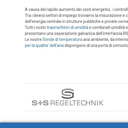
Cover e custodie
A causa del rapido aumento dei costi energetici, i controll
Accessori e Ricambi
Tra i diversi settori di impiego troviamo la misurazione e 
dell'energia centrale in strutture pubbliche e private come
Pozzetti termometrici
Tutti i nostri
trasmettitori di umidità
e combinati umidità e 
Raccordi, Flange e Ganci
presentano una separazione galvanica dell'interfaccia
Le nostre
Sonde di temperatura
aria ambiente, da interno
Colle, Grassi e Adesivi
per la qualita’ dell’aria
dispongono di una porta di comuni
Teste di connessione
Elementi intercambiabili
Connettori e Cavi
UMIDITA'
Sonde di umidità
Sonde umidità ambiente
Sonde umidità a cavo
Sonde umidità per canale
Sonde pioggia e antiallagamento