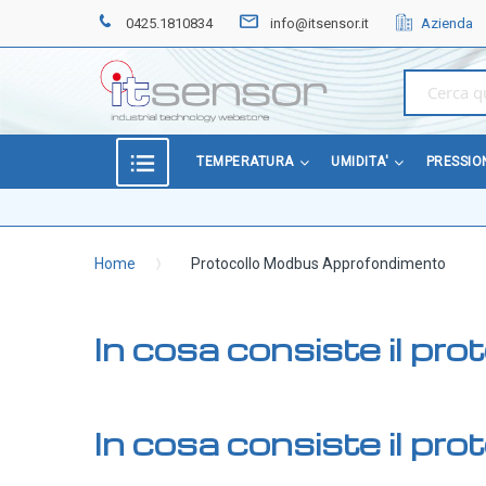
0425.1810834
info@itsensor.it
Azienda
Home
OFFERTE
SPECIALI
BEST
TEMPERATURA
UMIDITA'
PRESSIO
SELLER
TEMPERATURA
Home
Protocollo Modbus Approfondimento
Sonde di temperatura
Sonde temperatura ambiente
In cosa consiste il pr
Sonde temperatura a cavo
Sonde temperatura con testa
Sonde temperatura ATEX
In cosa consiste il pr
Sonde temperatura a contatto di superficie
Sonde temperatura con connettore