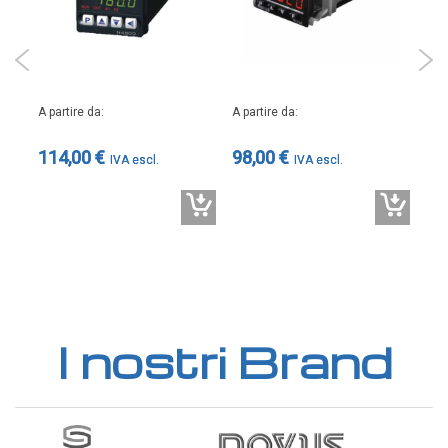
A pa
A partire da
A partire da
55
114,00 €
98,00 €
I nostri Brand