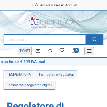
Accedi
Crea un Account
Home
OFFERTE
SPECIALI
BEST
SELLER
TICKET
TEMPERATURA
Sonde di temperatura
re da € 199 IVA escl.
Moltis
Sonde temperatura ambiente
TEMPERATURA
Termostati e Regolatori
Sonde temperatura a cavo
Sonde temperatura con testa
Termostati e regolatori digitali
Sonde temperatura ATEX
Sonde temperatura a contatto di superficie
Regolatore di
Sonde temperatura con connettore