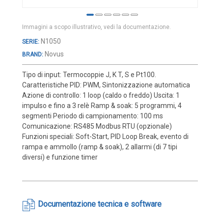
Cover e custodie
Accessori e Ricambi
Immagini a scopo illustrativo, vedi la documentazione.
Pozzetti termometrici
Vai
N1050
all'inizio
Raccordi, Flange e Ganci
Novus
BRAND:
della
Colle, Grassi e Adesivi
galleria
Tipo di input: Termocoppie J, K T, S e Pt100.
di
Teste di connessione
Caratteristiche PID: PWM, Sintonizzazione automatica
immagini
Azione di controllo: 1 loop (caldo o freddo) Uscita: 1
Elementi intercambiabili
impulso e fino a 3 relè Ramp & soak: 5 programmi, 4
segmenti Periodo di campionamento: 100 ms
Connettori e Cavi
Comunicazione: RS485 Modbus RTU (opzionale)
UMIDITA'
Funzioni speciali: Soft-Start, PID Loop Break, evento di
rampa e ammollo (ramp & soak), 2 allarmi (di 7 tipi
Sonde di umidità
diversi) e funzione timer
Sonde umidità ambiente
Sonde umidità a cavo
Sonde umidità per canale
Documentazione tecnica e software
Sonde pioggia e antiallagamento