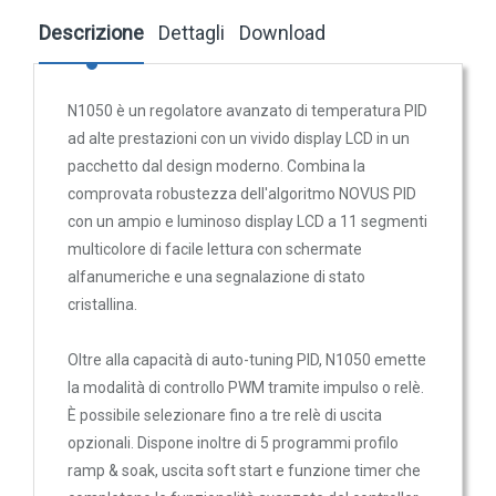
105,00 €
Trasmettitori pressione differenziale
Descrizione
Dettagli
Download
Pressostati
Sonde di flusso
N1050-PRRR-485
N1050 è un regolatore avanzato di temperatura PID
Flussostati
ad alte prestazioni con un vivido display LCD in un
Controllore PID di temperatura 48x48
Flussimetri
mm, USB, RS485, timer, 3 relè + impulso
pacchetto dal design moderno. Combina la
Misuratori di portata aria
comprovata robustezza dell'algoritmo NOVUS PID
157,70 €
con un ampio e luminoso display LCD a 11 segmenti
Sonde di livello
multicolore di facile lettura con schermate
QUALITA'
alfanumeriche e una segnalazione di stato
DELL'ARIA
cristallina.
N1050-PRRR-485-24V
Sonde CO2
Controllore PID di temperatura 48x48
Oltre alla capacità di auto-tuning PID, N1050 emette
Sonde CO2 ambiente
mm, USB, RS485, timer, 3 relè + impulso, alim. 24V
la modalità di controllo PWM tramite impulso o relè.
Sonde CO2 da canale
È possibile selezionare fino a tre relè di uscita
160,20 €
Sonde VOC - Componenti Organici Volatili
opzionali. Dispone inoltre di 5 programmi profilo
ramp & soak, uscita soft start e funzione timer che
Sonde VOC ambiente