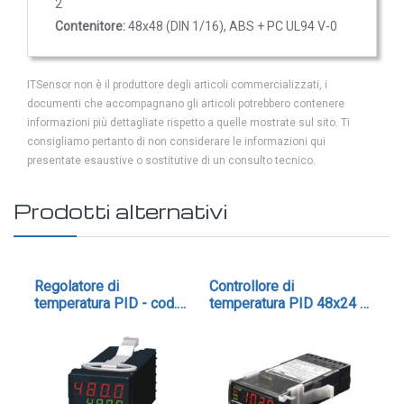
2
GAS
Contenitore:
48x48 (DIN 1/16), ABS + PC UL94 V-0
Ammoniaca (NH3)
NH3 ambiente
ITSensor non è il produttore degli articoli commercializzati, i
NH3 in condotto
documenti che accompagnano gli articoli potrebbero contenere
Etilene (C2H4)
informazioni più dettagliate rispetto a quelle mostrate sul sito. Ti
consigliamo pertanto di non considerare le informazioni qui
C2H4 ambiente
presentate esaustive o sostitutive di un consulto tecnico.
C2H4 in condotto
Prodotti alternativi
Idrogeno (H2)
H2 ambiente
H2 in condotto
Regolatore di
Controllore di
Reg
Monossido di carbonio (CO)
temperatura PID - cod.
temperatura PID 48x24 1
.
tem
CO ambiente
N480D
relè - cod. N1020
N1
CO in condotto