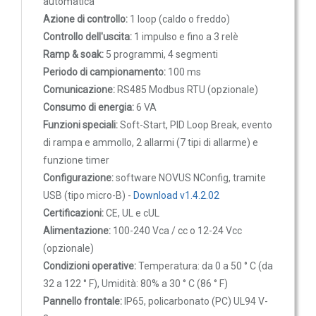
automatica
Azione di controllo:
1 loop (caldo o freddo)
IOT
Controllo dell'uscita:
1 impulso e fino a 3 relè
Dispositivi LoRaWAN
Ramp & soak:
5 programmi, 4 segmenti
Sensori LoRaWAN
Periodo di campionamento:
100 ms
Comunicazione:
RS485 Modbus RTU (opzionale)
Contatori e Convertitori LoRaWAN
Consumo di energia:
6 VA
Gateway LoRaWAN
Funzioni speciali:
Soft-Start, PID Loop Break, evento
Dispositivi Narrow Band
di rampa e ammollo, 2 allarmi (7 tipi di allarme) e
Modem NB-IoT
funzione timer
Configurazione:
software NOVUS NConfig, tramite
Moduli I/O
USB (tipo micro-B) -
Download v1.4.2.02
Gateway
Certificazioni:
CE, UL e cUL
DATA
Alimentazione:
100-240 Vca / cc o 12-24 Vcc
LOGGER
(opzionale)
Condizioni operative:
Temperatura: da 0 a 50 ° C (da
Data logger con sensore integrato
32 a 122 ° F), Umidità: 80% a 30 ° C (86 ° F)
Data logger per sensore esterno
Pannello frontale:
IP65, policarbonato (PC) UL94 V-