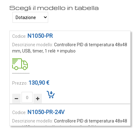
Rilevatori di condensa
Igrostati e Termoigrostati
Igrostati ambiente
Elementi
Igrostati per canale
N1050-PR
prodotti
Strumenti portatili
Controllore PID di temperatura 48x48
raggruppati
mm, USB, timer, 1 relè + impulso
Termo-igrometri ambiente
Strumenti di misura per materiali
Accessori e Ricambi
130,90 €
PRESSIONE
E
PORTATA
N1050-PR-24V
Sensori di pressione
Controllore PID di temperatura 48x48
Barometri
mm, USB, timer, 1 relè + impulso, alim. 24V
Trasmettitori pressione