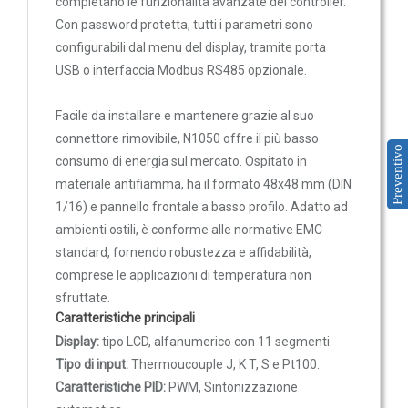
completano le funzionalità avanzate del controller.
Sonde VOC da canale
Con password protetta, tutti i parametri sono
Sonde di polveri sottili PM
configurabili dal menu del display, tramite porta
Sonde PM ambiente
USB o interfaccia Modbus RS485 opzionale.
Sonde combinate
Facile da installare e mantenere grazie al suo
Sonde combinate ambiente
connettore rimovibile, N1050 offre il più basso
Sonde combinate da canale
Preventivo
consumo di energia sul mercato. Ospitato in
LUCE
materiale antifiamma, ha il formato 48x48 mm (DIN
1/16) e pannello frontale a basso profilo. Adatto ad
E
ambienti ostili, è conforme alle normative EMC
MOVIMENTO
standard, fornendo robustezza e affidabilità,
Sensori di luminosità
comprese le applicazioni di temperatura non
sfruttate.
Sensori di movimento
Caratteristiche principali
Sensori di luminosità e movimento
Display:
tipo LCD, alfanumerico con 11 segmenti.
Sensori di luminosità movimento e
Tipo di input:
Thermoucouple J, K T, S e Pt100.
temperatura
Caratteristiche PID:
PWM, Sintonizzazione
Solarimetri e Piranometri