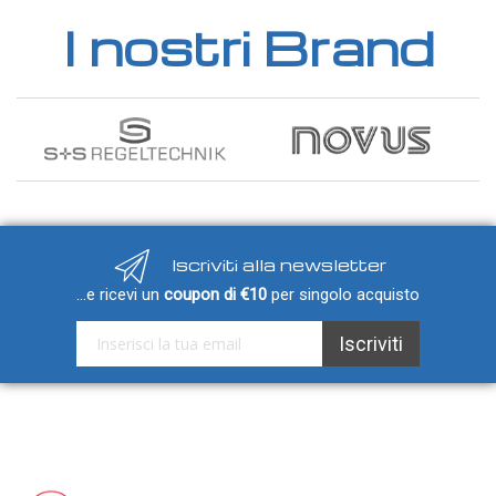
GAS
I nostri Brand
Ammoniaca (NH3)
NH3 ambiente
NH3 in condotto
Etilene (C2H4)
C2H4 ambiente
C2H4 in condotto
Idrogeno (H2)
Iscriviti alla newsletter
H2 ambiente
...e ricevi un
coupon di €10
per singolo acquisto
H2 in condotto
Iscriviti alla nostra Newsletter:
Iscriviti
Monossido di carbonio (CO)
CO ambiente
CO in condotto