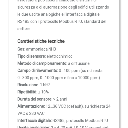
Il rilevatore può essere collegato a sistemi di
Sonde VOC da canale
sicurezza o di automazione degli edifici utilizzando
Sonde di polveri sottili PM
le due uscite analogiche e l'interfaccia digitale
Sonde PM ambiente
RS485 con il protocollo Modbus RTU, standard del
settore.
Sonde combinate
Sonde combinate ambiente
Caratteristiche tecniche
Sonde combinate da canale
Gas:
ammoniaca NH3
LUCE
Tipo di sensore:
elettrochimico
Metodo di campionamento:
a diffusione
E
Campo di rilevamento:
0...100 ppm (su richiesta
MOVIMENTO
0...300 ppm, 0...1000 ppm e fino a 10000 ppm)
Sensori di luminosità
Risoluzione:
1 NH3
Ripetibilità:
± 10%
Sensori di movimento
Durata del sensore:
> 2 anni
Sensori di luminosità e movimento
Alimentazione:
12...36 VCC (default), su richiesta 24
Sensori di luminosità movimento e
VAC o 230 VAC
temperatura
Interfaccia digitale:
RS485, protocollo Modbus RTU
Solarimetri e Piranometri
Uscite analogiche:
2 × 4-20 mA / 0-10 V, impostabili