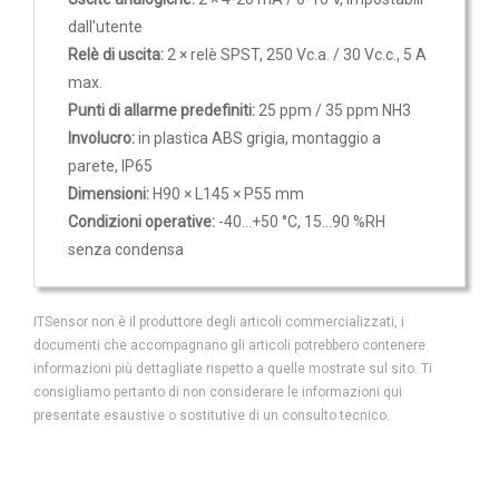
dall'utente
IOT
Relè di uscita:
2 × relè SPST, 250 Vc.a. / 30 Vc.c., 5 A
Dispositivi LoRaWAN
max.
Sensori LoRaWAN
Punti di allarme predefiniti:
25 ppm / 35 ppm NH3
Involucro:
in plastica ABS grigia, montaggio a
Contatori e Convertitori LoRaWAN
parete, IP65
Gateway LoRaWAN
Dimensioni:
H90 × L145 × P55 mm
Dispositivi Narrow Band
Condizioni operative:
-40...+50 °C, 15...90 %RH
Modem NB-IoT
senza condensa
Moduli I/O
Gateway
ITSensor non è il produttore degli articoli commercializzati, i
documenti che accompagnano gli articoli potrebbero contenere
DATA
informazioni più dettagliate rispetto a quelle mostrate sul sito. Ti
LOGGER
consigliamo pertanto di non considerare le informazioni qui
presentate esaustive o sostitutive di un consulto tecnico.
Data logger con sensore integrato
Data logger per sensore esterno