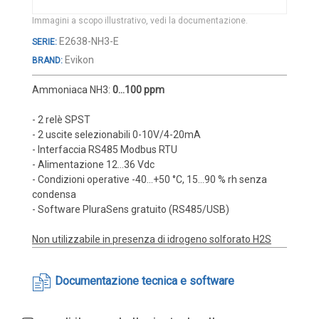
Cover e custodie
Immagini a scopo illustrativo, vedi la documentazione.
Accessori e Ricambi
Vai
E2638-NH3-E
Pozzetti termometrici
all'inizio
Evikon
BRAND:
della
Raccordi, Flange e Ganci
galleria
Ammoniaca NH3:
0...100 ppm
Colle, Grassi e Adesivi
di
immagini
- 2 relè SPST
Teste di connessione
- 2 uscite selezionabili 0-10V/4-20mA
Elementi intercambiabili
- Interfaccia RS485 Modbus RTU
- Alimentazione 12...36 Vdc
Connettori e Cavi
- Condizioni operative -40...+50 °C, 15...90 % rh senza
UMIDITA'
condensa
- Software PluraSens gratuito (RS485/USB)
Sonde di umidità
Non utilizzabile in presenza di idrogeno solforato H2S
Sonde umidità ambiente
Sonde umidità a cavo
Documentazione tecnica e software
Sonde umidità per canale
Sonde pioggia e antiallagamento