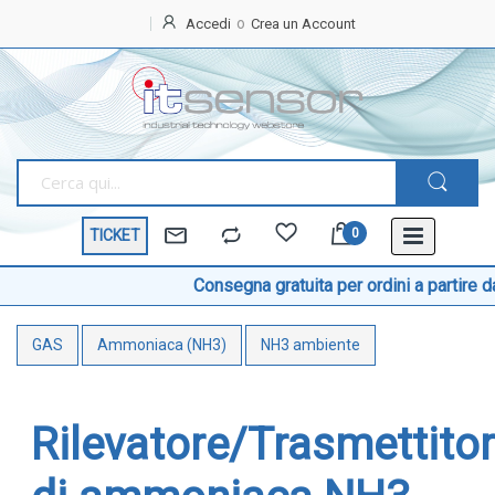
Accedi
Crea un Account
Home
OFFERTE
SPECIALI
BEST
SELLER
TICKET
TEMPERATURA
Sonde di temperatura
Consegna gratuita per ordini a partire da € 1
Sonde temperatura ambiente
GAS
Ammoniaca (NH3)
NH3 ambiente
Sonde temperatura a cavo
Sonde temperatura con testa
Sonde temperatura ATEX
Rilevatore/Trasmettito
Sonde temperatura a contatto di superficie
Sonde temperatura con connettore