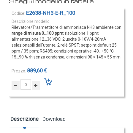
Rilevatori di condensa
Elementi
E2638-NH3-E-R_100
Igrostati e Termoigrostati
prodotti
Igrostati ambiente
raggruppati
Rilevatore/Trasmettitore di ammoniaca NH3 ambiente con
Igrostati per canale
range di misura 0...100 ppm
; risoluzione 1 ppm;
alimentazione 12...36 VDC; 2 uscite 0-10V/4-20mA
Strumenti portatili
selezionabili dall'utente; 2 relè SPST; setpoint default 25
Termo-igrometri ambiente
ppm / 35 ppm; RS485; condizioni operative -40...+50 °C,
15...90 % rh senza condensa; dimensioni 90 × 145 × 55 mm
Strumenti di misura per materiali
Accessori e Ricambi
889,60 €
PRESSIONE
E
PORTATA
Sensori di pressione
Barometri
Descrizione
Download
Trasmettitori pressione