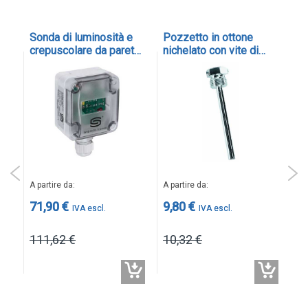
Sonda di luminosità e
Pozzetto in ottone
So
a
crepuscolare da parete
nichelato con vite di
co
IP67 con uscita 0-10 V
fissaggio Ø interno 6.5
co
o 4-20 mA - cod. AHKF
mm - cod. TH-MS
us
TF
A p
A partire da
A partire da
39
71,90 €
9,80 €
41
111,62 €
10,32 €