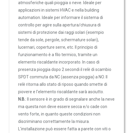
atmosferiche quali pioggia o neve. Ideale per
Trasmettitori pressione differenziale
applicazioni in sistemi HVAC e nella building
Pressostati
automation. Ideale per informare il sistema di
Sonde di flusso
controllo per agire sulla apertura/chiusura di
Flussostati
sistemi di protezione dai raggi solari (esempio
tende da sole, pergole, schermature solari),
Flussimetri
lucernari, coperture serre, etc. Il principio di
Misuratori di portata aria
funzionamento è a filo termico, tramite un
Sonde di livello
elemento riscaldante incorporato. In caso di
presenza pioggia dopo 2 secondi il relè di scambio
QUALITA'
SPDT commuta da NC (assenza pioggia) a NO. Il
DELL'ARIA
relè ritorna allo stato di riposo quando smette di
Sonde CO2
piovere e l'elemento riscaldante sarà asciutto.
Sonde CO2 ambiente
N.B.
: Il sensore è in grado di segnalare anche la neve
ma questa non deve essere secca e/o cade con
Sonde CO2 da canale
vento forte, in quanto queste condizioni non
Sonde VOC - Componenti Organici Volatili
discriminano correttamente la misura.
Sonde VOC ambiente
L'installazione può essere fatta a parete con viti o