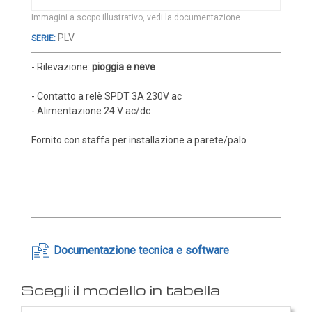
Cover e custodie
Immagini a scopo illustrativo, vedi la documentazione.
Accessori e Ricambi
Vai
PLV
all'inizio
Pozzetti termometrici
della
- Rilevazione:
pioggia e neve
Raccordi, Flange e Ganci
galleria
di
- Contatto a relè SPDT 3A 230V ac
Colle, Grassi e Adesivi
immagini
- Alimentazione 24 V ac/dc
Teste di connessione
Fornito con staffa per installazione a parete/palo
Elementi intercambiabili
Connettori e Cavi
UMIDITA'
Sonde di umidità
Sonde umidità ambiente
Documentazione tecnica e software
Sonde umidità a cavo
Sonde umidità per canale
Sonde pioggia e antiallagamento