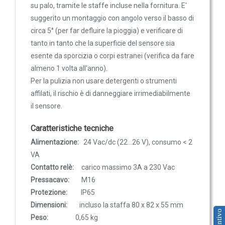
Sonde VOC da canale
su palo, tramite le staffe incluse nella fornitura. E'
suggerito un montaggio con angolo verso il basso di
Sonde di polveri sottili PM
circa 5° (per far defluire la pioggia) e verificare di
Sonde PM ambiente
tanto in tanto che la superficie del sensore sia
Sonde combinate
esente da sporcizia o corpi estranei (verifica da fare
Sonde combinate ambiente
almeno 1 volta all'anno).
Per la pulizia non usare detergenti o strumenti
Sonde combinate da canale
affilati, il rischio è di danneggiare irrimediabilmente
LUCE
il sensore.
E
Caratteristiche tecniche
MOVIMENTO
Alimentazione:
24 Vac/dc (22…26 V), consumo < 2
Sensori di luminosità
VA
Sensori di movimento
Contatto relè:
carico massimo 3A a 230 Vac
Pressacavo:
M16
Sensori di luminosità e movimento
Protezione:
IP65
Sensori di luminosità movimento e
Dimensioni:
incluso la staffa 80 x 82 x 55 mm
temperatura
Peso:
0,65 kg
Solarimetri e Piranometri