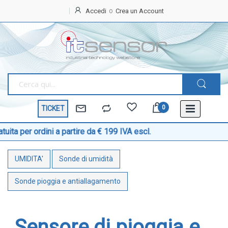
Accedi
Crea un Account
Home
OFFERTE
SPECIALI
BEST
SELLER
TICKET
TEMPERATURA
Sonde di temperatura
ordini a partire da € 199 IVA escl.
Sonde temperatura ambiente
UMIDITA'
Sonde di umidità
Sonde temperatura a cavo
Sonde temperatura con testa
Sonde pioggia e antiallagamento
Sonde temperatura ATEX
Sonde temperatura a contatto di superficie
Sensore di pioggia e
Sonde temperatura con connettore