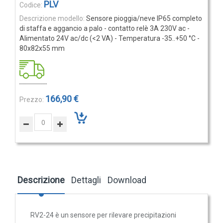
Elementi
PLV
Rilevatori di condensa
prodotti
Sensore pioggia/neve IP65 completo
raggruppati
Igrostati e Termoigrostati
di staffa e aggancio a palo - contatto relè 3A 230V ac -
Alimentato 24V ac/dc (<2 VA) - Temperatura -35..+50 °C -
Igrostati ambiente
80x82x55 mm
Igrostati per canale
Strumenti portatili
Termo-igrometri ambiente
166,90 €
Strumenti di misura per materiali
Accessori e Ricambi
PRESSIONE
E
PORTATA
Descrizione
Dettagli
Download
Sensori di pressione
Barometri
Trasmettitori pressione
RV2-24 è un sensore per rilevare precipitazioni