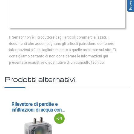
Preventivo
IOT
Dispositivi LoRaWAN
Sensori LoRaWAN
ITSensor non è il produttore degli articoli commercializzati, i
Contatori e Convertitori LoRaWAN
documenti che accompagnano gli articoli potrebbero contenere
Gateway LoRaWAN
informazioni più dettagliate rispetto a quelle mostrate sul sito. Ti
consigliamo pertanto di non considerare le informazioni qui
Dispositivi Narrow Band
presentate esaustive o sostitutive di un consulto tecnico.
Modem NB-IoT
Moduli I/O
Prodotti alternativi
Gateway
DATA
Rilevatore di perdite e
LOGGER
infiltrazioni di acqua con
relè - PDM - cod. LS
Data logger con sensore integrato
-5%
Data logger per sensore esterno