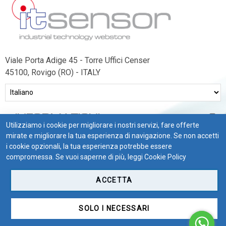
Viale Porta Adige 45 - Torre Uffici Censer
45100, Rovigo (RO) - ITALY
INFORMAZIONI
Utilizziamo i cookie per migliorare i nostri servizi, fare offerte
BISOGNO DI AIUTO?
mirate e migliorare la tua esperienza di navigazione. Se non accetti
i cookie opzionali, la tua esperienza potrebbe essere
CONDIZIONI DI VENDITA
compromessa. Se vuoi saperne di più, leggi
Cookie Policy
ACCETTA
SOLO I NECESSARI