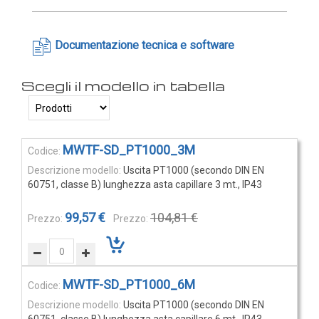
Rilevatori di condensa
Igrostati e Termoigrostati
Documentazione tecnica e software
Igrostati ambiente
Igrostati per canale
Strumenti portatili
Termo-igrometri ambiente
Strumenti di misura per materiali
Elementi
MWTF-SD_PT1000_3M
prodotti
Accessori e Ricambi
Uscita PT1000 (secondo DIN EN
raggruppati
60751, classe B) lunghezza asta capillare 3 mt., IP43
PRESSIONE
E
99,57 €
104,81 €
PORTATA
Sensori di pressione
Barometri
MWTF-SD_PT1000_6M
Uscita PT1000 (secondo DIN EN
Trasmettitori pressione