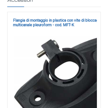
Flangia di montaggio in plastica con vite di bloccaggio p
multicanale pleuroform - cod. MFT-K