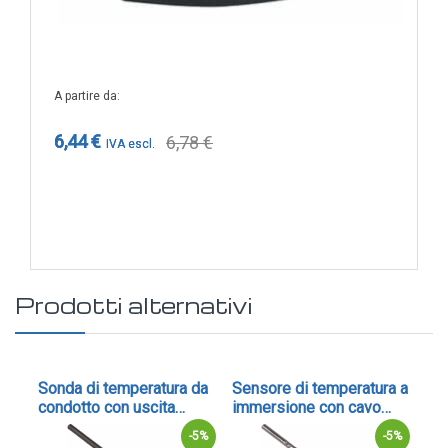
A partire da
6,44 €
6,78 €
Prodotti alternativi
0
Sonda di temperatura da
Sensore di temperatura a
Sen
condotto con uscita
immersione con cavo
im
0
passiva IP54 - cod. TF43
flessibile e testa di
fle
53%
-5%
-5%
connessione IP43, uscita
co