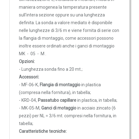
Sonde VOC da canale
maniera omogenea la temperatura presente
9,38 €
9,87 €
Sonde di polveri sottili PM
sull'intera sezione oppure su una lunghezza
Sonde PM ambiente
definita. La sonda a valore mediato è disponibile
nelle lunghezze di 3/6 m e viene fornita di serie con
Sonde combinate
la flangia di montaggio, come accessori possono
MK-05_M
Sonde combinate ambiente
inoltre essere ordinati anche i ganci di montaggio
Ganci di montaggio in acciaio zincato
Sonde combinate da canale
MK - 05 - M .
(6 pezzi) per termostati antigelo e sonde a valore mediato
LUCE
Opzioni:
10,39 €
10,94 €
- Lunghezza sonda fino a 20 mt.;
E
Accessori:
MOVIMENTO
- MF-06-K,
Flangia di montaggio
in plastica
Sensori di luminosità
(compresa nella fornitura), in tabella;
- KRD-04,
Passatubo capillare
in plastica, in tabella;
Sensori di movimento
- MK-05-M,
Ganci di motaggio
in acciaio zincato (6
Sensori di luminosità e movimento
pezzi) per NL = 3/6 mt. compresi nella fornitura, in
Sensori di luminosità movimento e
tabella;
temperatura
Caratteristiche tecniche:
Solarimetri e Piranometri