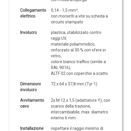
GAS
Collegamento
0,14 - 1,5 mm²,
Ammoniaca (NH3)
elettrico
con morsetti a vite su scheda a
NH3 ambiente
circuito stampato
NH3 in condotto
Involucro
plastica, stabilizzato contro
raggi UV,
Etilene (C2H4)
materiale poliammidico,
C2H4 ambiente
rinforzato al 30 % con sfere in
vetro,
C2H4 in condotto
colore bianco traffico (simile a
Idrogeno (H2)
RAL 9016),
ALTF 02 con coperchio a scatto
H2 ambiente
Dimensioni
72 x 64 x 37,8 mm (Tyr 1)
H2 in condotto
involucro
Monossido di carbonio (CO)
Avvitamento
2x M 12 x 1,5 (adattatore Y); con
CO ambiente
cavo
scarico della trazione,
intercambiabile, max. diametro
CO in condotto
interno 6 mm
Installazione
rispettare il raggio minimo di