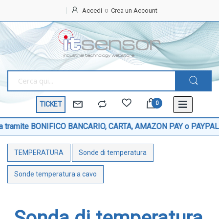
Accedi
Crea un Account
Home
OFFERTE
SPECIALI
BEST
SELLER
TICKET
TEMPERATURA
Sonde di temperatura
e BONIFICO BANCARIO, CARTA, AMAZON PAY o PAYPAL!
Sonde temperatura ambiente
TEMPERATURA
Sonde di temperatura
Sonde temperatura a cavo
Sonde temperatura con testa
Sonde temperatura a cavo
Sonde temperatura ATEX
Sonde temperatura a contatto di superficie
Sonda di temperatura
Sonde temperatura con connettore