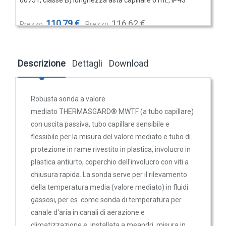
60751, classe B) lunghezza asta capillare 6 mt., IP43
Trasmettitori pressione differenziale
110,79 €
116,62 €
Pressostati
Sonde di flusso
Flussostati
Descrizione
Dettagli
Download
Flussimetri
MF-06_KUNSTSTOFF
Flangia di montaggio in plastica, ca.
Misuratori di portata aria
58 x 86 x 25 mm Tmax 100°C per sonde Ø 6,2 mm
Robusta sonda a valore
Sonde di livello
mediato THERMASGARD® MWTF (a tubo capillare)
QUALITA'
con uscita passiva, tubo capillare sensibile e
DELL'ARIA
flessibile per la misura del valore mediato e tubo di
6,44 €
6,78 €
protezione in rame rivestito in plastica, involucro in
Sonde CO2
plastica antiurto, coperchio dell'involucro con viti a
Sonde CO2 ambiente
chiusura rapida. La sonda serve per il rilevamento
Sonde CO2 da canale
della temperatura media (valore mediato) in fluidi
KRD-04
gassosi, per es. come sonda di temperatura per
Sonde VOC - Componenti Organici Volatili
Staffa in plastica con passatubo per
canale d'aria in canali di aerazione e
Sonde VOC ambiente
tubo capillare
climatizzazione e, installata a meandri, misura in