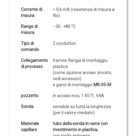
IOT
Corrente di
< 0,6 mA (resistenza di misura a
misura
filo)
Dispositivi LoRaWAN
Range di
–30...+80 °C
Sensori LoRaWAN
misura
Contatori e Convertitori LoRaWAN
Tipo di
2 conduttori
Gateway LoRaWAN
comando
Dispositivi Narrow Band
Collegamento
tramite flangia di montaggio,
di processo
plastica
Modem NB-IoT
(come opzione acciaio zincato,
Moduli I/O
vedi accessori)
e ganci di montaggio
MK-05-M
Gateway
pozzetto
in acciaio inox, 1.4571, V4A
DATA
LOGGER
Sonda
sensibile su tutta la lunghezza
(per il valore mediato)
Data logger con sensore integrato
Materiale
tubo della sonda in rame con
Data logger per sensore esterno
capillare
rivestimento in plastica,
con molla antipiega