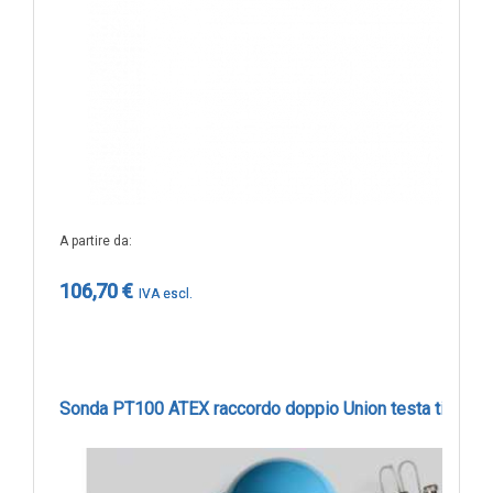
ARU6001
Lunghezza utile 600 mm -1xpt100
234,40 €
A partire da
ARU3502
106,70 €
Lunghezza utile 350 mm -2xpt100
258,50 €
Sonda PT100 ATEX raccordo doppio Union testa tipo D
ARU4002
Lunghezza utile 400 mm -2xpt100