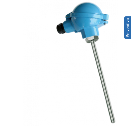
GAS
250,80 €
Ammoniaca (NH3)
Preventivo
NH3 ambiente
NH3 in condotto
ARU1002
Etilene (C2H4)
Lunghezza utile 100 mm -2xpt100
C2H4 ambiente
C2H4 in condotto
252,40 €
Idrogeno (H2)
H2 ambiente
H2 in condotto
ARU1502
Monossido di carbonio (CO)
Lunghezza utile 150 mm -2xpt100
CO ambiente
253,30 €
CO in condotto