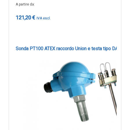
ARU2002
A partire da
Lunghezza utile 200 mm -2xpt100
121,20 €
255,10 €
Sonda PT100 ATEX raccordo Union e testa tipo DAN, sic
ARU2502
Lunghezza utile 250 mm -2xpt100
256,00 €
ARU3002
Lunghezza utile 300 mm -2xpt100
257,10 €