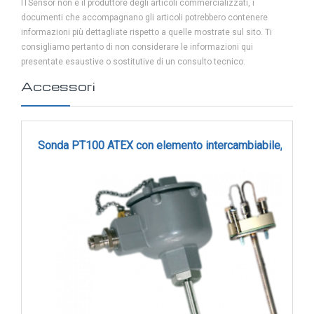
ITSensor non è il produttore degli articoli commercializzati, i
Sonde VOC da canale
ARU3501
documenti che accompagnano gli articoli potrebbero contenere
Sonde di polveri sottili PM
Lunghezza utile 350 mm -1xpt100
informazioni più dettagliate rispetto a quelle mostrate sul sito. Ti
consigliamo pertanto di non considerare le informazioni qui
Sonde PM ambiente
226,20 €
presentate esaustive o sostitutive di un consulto tecnico.
Sonde combinate
Accessori
Sonde combinate ambiente
Sonde combinate da canale
ARU4001
LUCE
Sonda PT100 ATEX con elemento intercambiabile, antidef
Lunghezza utile 400 mm -1xpt100
E
227,80 €
MOVIMENTO
Sensori di luminosità
Sensori di movimento
ARU5001
Sensori di luminosità e movimento
Lunghezza utile 500 mm -1xpt100
Sensori di luminosità movimento e
temperatura
229,80 €
Solarimetri e Piranometri