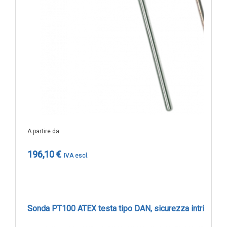
IOT
Dispositivi LoRaWAN
ARU7501
Sensori LoRaWAN
Lunghezza utile 750 mm -1xpt100
Contatori e Convertitori LoRaWAN
242,70 €
Gateway LoRaWAN
Dispositivi Narrow Band
Modem NB-IoT
ARU10001
Moduli I/O
A partire da
Lunghezza utile 1000 mm -1xpt100
Gateway
196,10 €
251,30 €
DATA
LOGGER
Data logger con sensore integrato
ARU502
Sonda PT100 ATEX testa tipo DAN, sicurezza intrinseca
Data logger per sensore esterno
Lunghezza utile 50 mm -2xpt100