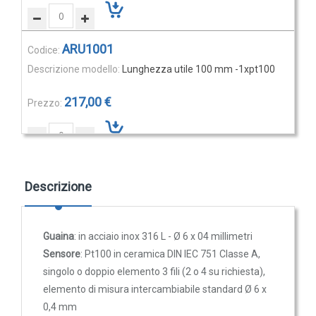
Rilevatori di condensa
Igrostati e Termoigrostati
ARU1001
Igrostati ambiente
Lunghezza utile 100 mm -1xpt100
Igrostati per canale
217,00 €
Strumenti portatili
Termo-igrometri ambiente
Strumenti di misura per materiali
Accessori e Ricambi
ARU1501
Descrizione
Lunghezza utile 150 mm -1xpt100
PRESSIONE
E
220,20 €
PORTATA
Guaina
: in acciaio inox 316 L - Ø 6 x 04 millimetri
Sensore
: Pt100 in ceramica DIN IEC 751 Classe A,
Sensori di pressione
singolo o doppio elemento 3 fili (2 o 4 su richiesta),
Barometri
ARU2001
elemento di misura intercambiabile standard Ø 6 x
Trasmettitori pressione
Lunghezza utile 200 mm -1xpt100
0,4 mm