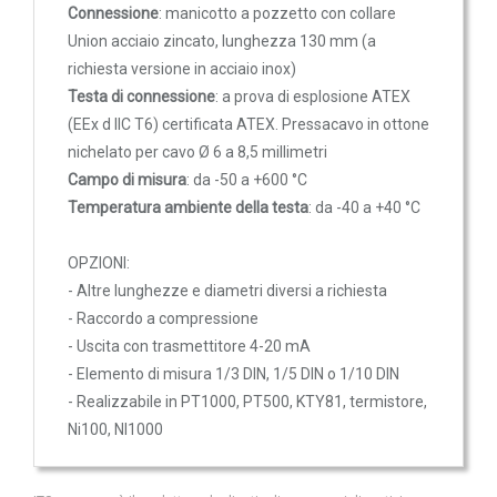
Connessione
: manicotto a pozzetto con collare
Trasmettitori pressione differenziale
221,20 €
Union acciaio zincato, lunghezza 130 mm (a
Pressostati
richiesta versione in acciaio inox)
Sonde di flusso
Testa di connessione
: a prova di esplosione ATEX
Flussostati
(EEx d IIC T6) certificata ATEX. Pressacavo in ottone
ARU2501
nichelato per cavo Ø 6 a 8,5 millimetri
Flussimetri
Lunghezza utile 250 mm -1xpt100
Campo di misura
: da -50 a +600 °C
Misuratori di portata aria
Temperatura ambiente della testa
: da -40 a +40 °C
222,80 €
Sonde di livello
QUALITA'
OPZIONI:
- Altre lunghezze e diametri diversi a richiesta
DELL'ARIA
- Raccordo a compressione
ARU3001
Sonde CO2
- Uscita con trasmettitore 4-20 mA
Lunghezza utile 300 mm -1xpt100
Sonde CO2 ambiente
- Elemento di misura 1/3 DIN, 1/5 DIN o 1/10 DIN
- Realizzabile in PT1000, PT500, KTY81, termistore,
Sonde CO2 da canale
224,60 €
Ni100, NI1000
Sonde VOC - Componenti Organici Volatili
Sonde VOC ambiente