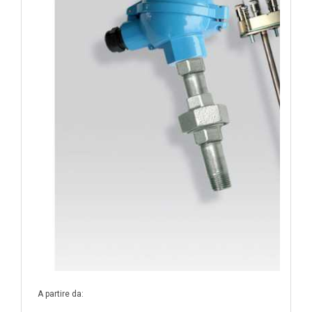
262,70 €
ARU5002
Lunghezza utile 500 mm -2xpt100
265,30 €
ARU6002
Lunghezza utile 600 mm -2xpt100
268,40 €
A partire da