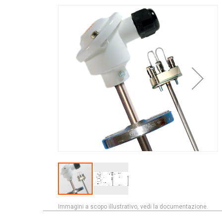
Vai
Trasmettitori di temperatura
alla
Moduli guida DIN
fine
della
Trasmettitori per testa
galleria
Termostati e Regolatori
di
immagini
Unità di controllo ambiente
Termostati e regolatori digitali
Termostati ambiente
Termostati a contatto
Termostati da canale
Termostati a capillare
Strumenti portatili
Termometri digitali
Sonde per termometri portatili
Immagini a scopo illustrativo, vedi la documentazione.
Sonde temperatura con asta/lancia
Vai