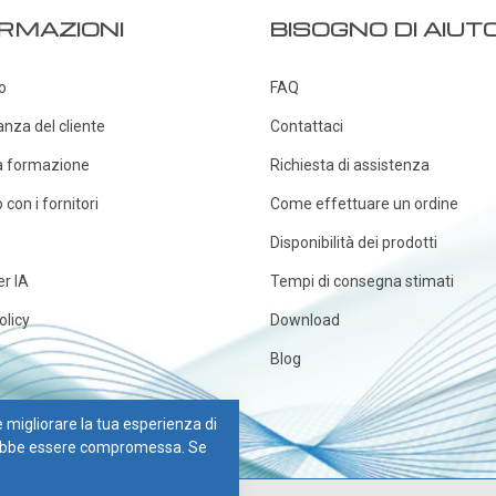
218,20 €
RMAZIONI
BISOGNO DI AIUT
 - INOX 310
237,70 €
o
FAQ
0 - INOX 310
anza del cliente
Contattaci
a formazione
Richiesta di assistenza
con i fornitori
Come effettuare un ordine
Disponibilità dei prodotti
er IA
Tempi di consegna stimati
olicy
Download
Blog
 e migliorare la tua esperienza di
otrebbe essere compromessa. Se