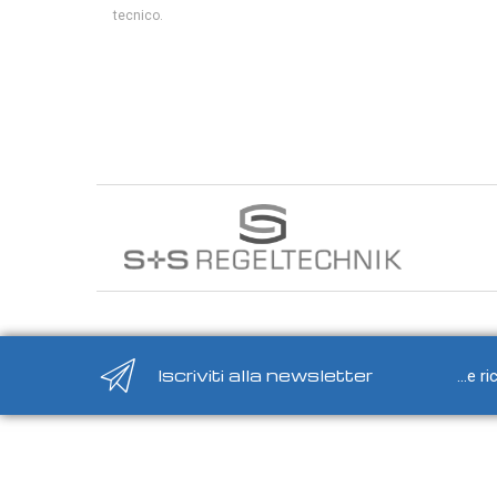
SB3502
Lunghezza 350 mm - 2xpt100 
Trasmettitori pressione differenziale
tecnico.
Pressostati
SB5002
Lunghezza 500 mm - 2xpt100 
Sonde di flusso
Flussostati
SB7502
Lunghezza 750 mm - 2xpt100 
Flussimetri
Misuratori di portata aria
SB10002
Lunghezza 1000 mm - 2xpt100
Sonde di livello
QUALITA'
SBR1252
Lunghezza 125 mm - 2xpt100
DELL'ARIA
SBR2502
Lunghezza 250 mm - 2xpt100
Sonde CO2
Sonde CO2 ambiente
Iscriviti alla newsletter
...e r
SBR3502
Lunghezza 350 mm - 2xpt100
Sonde CO2 da canale
Sonde VOC - Componenti Organici Volatili
SBR5002
Lunghezza 500 mm - 2xpt100
Sonde VOC ambiente