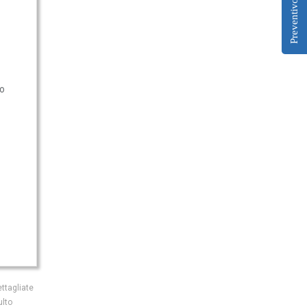
Preventivo
io
ttagliate
ulto