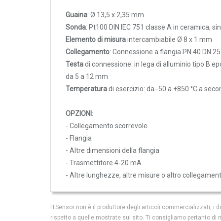
Rilevatori di condensa
Guaina
:
Ø
13,5
x
2,35 mm
Igrostati e Termoigrostati
SBR2501
Lunghezza 250 mm - 1xpt100
Sonda
:
Pt100
DIN IEC
751 classe
A
in ceramica
,
si
Igrostati ambiente
Elemento di misura
intercambiabile
Ø 8
x 1 mm
Collegamento
: Connessione a
flangia
PN 40
DN 25
Igrostati per canale
SBR3501
Lunghezza 350 mm - 1xpt100
Testa
di connessione
:
in lega di
alluminio tipo
B
ep
Strumenti portatili
da
5
a
12 mm
SBR5001
Lunghezza 500 mm - 1xpt100
Termo-igrometri ambiente
Temperatura
di esercizio
:
da -50 a
+850 °C
a seco
Strumenti di misura per materiali
SBR7501
Lunghezza 750 mm - 1xpt100
OPZIONI
:
Accessori e Ricambi
-
Collegamento
scorrevole
PRESSIONE
-
Flangia
SBR10001
Lunghezza 1000 mm - 1xpt10
E
-
Altre
dimensioni della flangia
PORTATA
-
Trasmettitore
4-20 mA
SB1252
Lunghezza 125 mm - 2xpt100 
-
Altre lunghezze
,
altre misure
o altro collegamen
Sensori di pressione
Barometri
SB2502
Lunghezza 250 mm - 2xpt100 
ITSensor non è il produttore degli articoli commercializzati, 
Trasmettitori pressione
rispetto a quelle mostrate sul sito. Ti consigliamo pertanto di