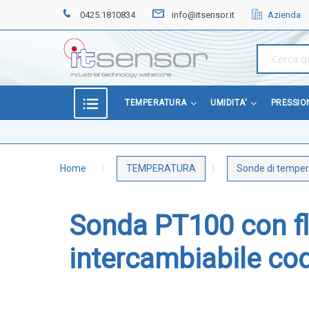
0425.1810834
info@itsensor.it
Azienda
Home
OFFERTE
SPECIALI
BEST
TEMPERATURA
UMIDITA'
PRESSIO
SELLER
TEMPERATURA
Home
TEMPERATURA
Sonde di temper
Sonde di temperatura
Sonde temperatura ambiente
Sonda PT100 con fl
Sonde temperatura a cavo
Sonde temperatura con testa
intercambiabile co
Sonde temperatura ATEX
Sonde temperatura a contatto di superficie
Sonde temperatura con connettore