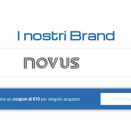
180,30 €
- INOX 316 L
189,50 €
- INOX 316 L
I nostri Brand
203,00 €
- INOX 316 L
217,40 €
 - INOX 316 L
166,10 €
 - INOX 310
168,20 €
 - INOX 310
Iscriviti alla nos
icevi un
coupon di €10
per singolo acquisto
180,30 €
 - INOX 310
198,70 €
 - INOX 310