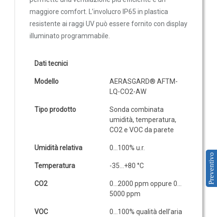
maggiore comfort. L’involucro IP65 in plastica
IOT
resistente ai raggi UV può essere fornito con display
Dispositivi LoRaWAN
illuminato programmabile.
Sensori LoRaWAN
Contatori e Convertitori LoRaWAN
Dati tecnici
Gateway LoRaWAN
Modello
AERASGARD® AFTM-
LQ-CO2-AW
Dispositivi Narrow Band
Modem NB-IoT
Tipo prodotto
Sonda combinata
umidità, temperatura,
Moduli I/O
CO2 e VOC da parete
Gateway
Umidità relativa
0…100% u.r.
DATA
Preventivo
Temperatura
-35…+80 °C
LOGGER
CO2
0…2000 ppm oppure 0…
Data logger con sensore integrato
5000 ppm
Data logger per sensore esterno
VOC
0…100% qualità dell’aria