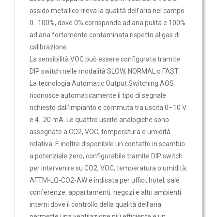
Sonde VOC da canale
ossido metallico rileva la qualità dell’aria nel campo
Sonde di polveri sottili PM
0…100%, dove 0% corrisponde ad aria pulita e 100%
SF-M
Sonde PM ambiente
ad aria fortemente contaminata rispetto al gas di
calibrazione.
Sonde combinate
Filtro sinterizzato in metallo, Ø 16 mm, L = 32 mm,
La sensibilità VOC può essere configurata tramite
Sonde combinate ambiente
intercambiabile, in acciaio inox V4A (1.4404)
DIP switch nelle modalità SLOW, NORMAL o FAST.
Sonde combinate da canale
La tecnologia Automatic Output Switching AOS
44,54 €
46,88 €
LUCE
riconosce automaticamente il tipo di segnale
richiesto dall’impianto e commuta tra uscita 0–10 V
E
e 4…20 mA. Le quattro uscite analogiche sono
MOVIMENTO
SF-K
assegnate a CO2, VOC, temperatura e umidità
Sensori di luminosità
relativa. È inoltre disponibile un contatto in scambio
Filtro di plastica sinterizzato Ø 16
a potenziale zero, configurabile tramite DIP switch
mm, L = 35 mm, intercambiabile
Sensori di movimento
per intervenire su CO2, VOC, temperatura o umidità.
Sensori di luminosità e movimento
13,54 €
14,25 €
AFTM-LQ-CO2-AW è indicata per uffici, hotel, sale
Sensori di luminosità movimento e
conferenze, appartamenti, negozi e altri ambienti
temperatura
interni dove il controllo della qualità dell’aria
Solarimetri e Piranometri
permette una ventilazione più efficiente e un