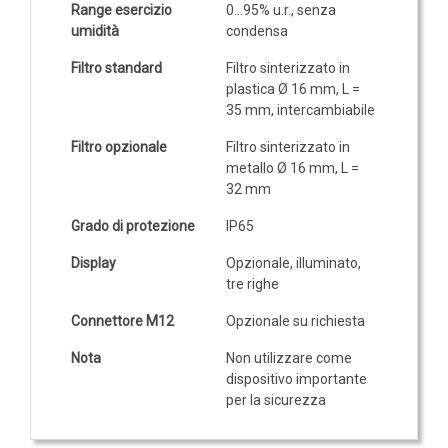
Range esercizio
0…95% u.r., senza
umidità
condensa
Filtro standard
Filtro sinterizzato in
plastica Ø 16 mm, L =
35 mm, intercambiabile
Filtro opzionale
Filtro sinterizzato in
metallo Ø 16 mm, L =
32 mm
Grado di protezione
IP65
Display
Opzionale, illuminato,
tre righe
Connettore M12
Opzionale su richiesta
Nota
Non utilizzare come
dispositivo importante
per la sicurezza