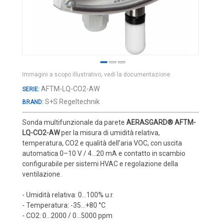
Cover e custodie
Accessori e Ricambi
Pozzetti termometrici
Raccordi, Flange e Ganci
Colle, Grassi e Adesivi
Immagini a scopo illustrativo, vedi la documentazione.
Teste di connessione
Vai
AFTM-LQ-CO2-AW
all'inizio
Elementi intercambiabili
S+S Regeltechnik
BRAND:
della
Connettori e Cavi
galleria
Sonda multifunzionale da parete
AERASGARD® AFTM-
di
LQ-CO2-AW
per la misura di umidità relativa,
UMIDITA'
immagini
temperatura, CO2 e qualità dell’aria VOC, con uscita
Sonde di umidità
automatica 0–10 V / 4…20 mA e contatto in scambio
configurabile per sistemi HVAC e regolazione della
Sonde umidità ambiente
ventilazione.
Sonde umidità a cavo
- Umidità relativa: 0…100% u.r.
Sonde umidità per canale
- Temperatura: -35…+80 °C
Sonde pioggia e antiallagamento
- CO2: 0…2000 / 0…5000 ppm