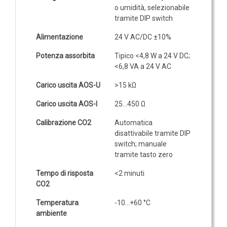
o umidità, selezionabile
tramite DIP switch
Alimentazione
24 V AC/DC ±10%
Potenza assorbita
Tipico <4,8 W a 24 V DC;
<6,8 VA a 24 V AC
Carico uscita AOS-U
>15 kΩ
Carico uscita AOS-I
25…450 Ω
Calibrazione CO2
Automatica
disattivabile tramite DIP
switch; manuale
tramite tasto zero
Tempo di risposta
<2 minuti
CO2
Temperatura
-10…+60 °C
ambiente