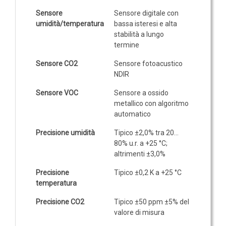
GAS
Sensore
Sensore digitale con
Ammoniaca (NH3)
umidità/temperatura
bassa isteresi e alta
stabilità a lungo
NH3 ambiente
termine
NH3 in condotto
Sensore CO2
Sensore fotoacustico
Etilene (C2H4)
NDIR
C2H4 ambiente
Sensore VOC
Sensore a ossido
C2H4 in condotto
metallico con algoritmo
automatico
Idrogeno (H2)
H2 ambiente
Precisione umidità
Tipico ±2,0% tra 20…
80% u.r. a +25 °C;
H2 in condotto
altrimenti ±3,0%
Monossido di carbonio (CO)
Precisione
Tipico ±0,2 K a +25 °C
CO ambiente
temperatura
CO in condotto
Precisione CO2
Tipico ±50 ppm ±5% del
valore di misura