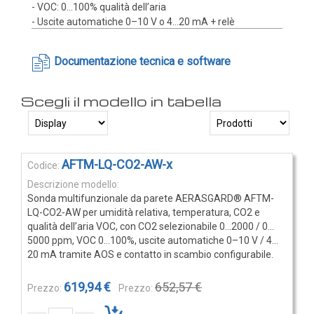
- VOC: 0…100% qualità dell’aria
Rilevatori di condensa
- Uscite automatiche 0–10 V o 4…20 mA + relè
Igrostati e Termoigrostati
Igrostati ambiente
Documentazione tecnica e software
Igrostati per canale
Strumenti portatili
Termo-igrometri ambiente
Strumenti di misura per materiali
Elementi
AFTM-LQ-CO2-AW-x
Accessori e Ricambi
prodotti
PRESSIONE
raggruppati
Sonda multifunzionale da parete AERASGARD® AFTM-
E
LQ-CO2-AW per umidità relativa, temperatura, CO2 e
qualità dell’aria VOC, con CO2 selezionabile 0…2000 / 0…
PORTATA
5000 ppm, VOC 0…100%, uscite automatiche 0–10 V / 4…
20 mA tramite AOS e contatto in scambio configurabile.
Sensori di pressione
Barometri
619,94 €
652,57 €
Trasmettitori pressione