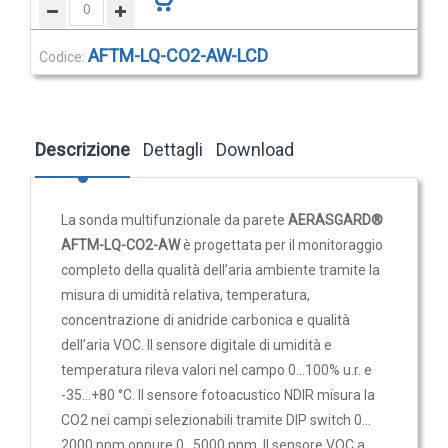
Trasmettitori pressione differenziale
Pressostati
AFTM-LQ-CO2-AW-LCD
Sonde di flusso
Sonda multifunzionale da parete AERASGARD® AFTM-
Flussostati
LQ-CO2-AW LCD per umidità relativa, temperatura, CO2 e
Flussimetri
qualità dell’aria VOC, con uscite automatiche 0–10 V / 4…
Descrizione
Dettagli
Download
20 mA tramite AOS, contatto in scambio configurabile e
Misuratori di portata aria
display LCD illuminato.
Sonde di livello
La sonda multifunzionale da parete
AERASGARD®
742,09 €
781,15 €
QUALITA'
AFTM-LQ-CO2-AW
è progettata per il monitoraggio
DELL'ARIA
completo della qualità dell’aria ambiente tramite la
misura di umidità relativa, temperatura,
Sonde CO2
concentrazione di anidride carbonica e qualità
WS-03
Sonde CO2 ambiente
dell’aria VOC. Il sensore digitale di umidità e
Protezione da intemperie e
Sonde CO2 da canale
temperatura rileva valori nel campo 0…100% u.r. e
irraggiamento solare, 200x180x150 mm in acciaio inox
-35…+80 °C. Il sensore fotoacustico NDIR misura la
Sonde VOC - Componenti Organici Volatili
47,08 €
49,56 €
CO2 nei campi selezionabili tramite DIP switch 0…
Sonde VOC ambiente
2000 ppm oppure 0…5000 ppm. Il sensore VOC a