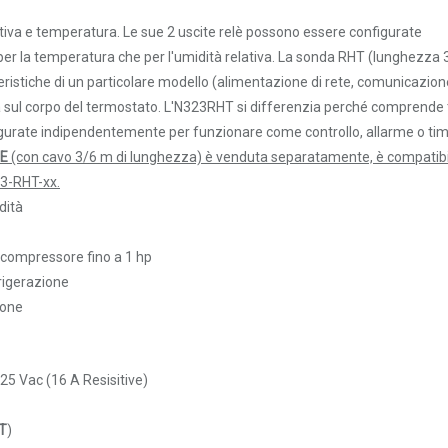
umidità con ingresso per
82,65 €
ativa e temperatura. Le sue 2 uscite relè possono essere configurate
istare a parte); 2 uscite
87,00 €
er la temperatura che per l'umidità relativa. La sonda RHT (lunghezza 
AC/DC
eristiche di un particolare modello (alimentazione di rete, comunicazion
umidità con ingresso per
osta sul corpo del termostato. L'N323RHT si differenzia perché comprende 
91,00 €
istare a parte), 3 uscite
figurate indipendentemente per funzionare come controllo, allarme o tim
Vac
BE
(con cavo 3/6 m di lunghezza) è venduta separatamente, è compatibi
 umidità con sensore RHT-
23-RHT-xx.
93,00 €
 parte), 3 uscite relè
dità
c
 umidità con sensore RHT-
l compressore fino a 1 hp
113,00 €
 parte), 3 uscite relè +
rigerazione
0 Vac
ione
 umidità con sensore RHT-
115,00 €
 parte), 3 uscite relè +
Vac/Vdc
25 Vac (16 A Resisitive)
ità ambiente con cavo pvc
 + filtro PTFE, per
76,00 €
T
)
S -
Non compatibile con