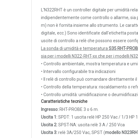
Rilevatori di condensa
Controllore di temperatura e 
L'N322RHT è un controller digitale per umidità rel
N322-RHT-12-24
sonda S35 RHT-PROBE (da acqu
Igrostati e Termoigrostati
indipendentemente come controllo o allarme, sia p
relè; alimentazione 12-24 V 
Igrostati ambiente
m) non è fornita insieme allo strumento. Le caratt
Controllore di temperatura e 
digitale, ecc.) Sono identificate dall'etichetta p
Igrostati per canale
N323-RHT
sonda S35 RHT-PROBE (da acqu
uscite di controllo a relè che possono essere con
relè, Alimentazione 100-240 
Strumenti portatili
La sonda di umidità e temperatura
S35 RHT-PRO
Controllore di temperatura e
Termo-igrometri ambiente
sia per i modelli N322-RHT-xx che per i modelli N3
N323-RHT-12-24
Probe esterno (da acquistare a
Strumenti di misura per materiali
• Controllo ambientale, mostra temperatura e umi
Alimentazione 12-24 Vac/Vd
• Intervallo configurabile tra indicazioni
Accessori e Ricambi
Controllore di temperatura e
• Il relè di controllo può comandare direttamente i
N323-RHT-RS485
Probe esterno (da acquistare a
PRESSIONE
• Controllo della temperatura: riscaldamento o ref
RS485 Alimentazione 100-24
E
• Controllo umidità: umidificazione o deumidificaz
Controllore di temperatura e
Caratteristiche tecniche
PORTATA
N323-RHT-12-24-
Probe esterno (da acquistare a
RS485
Ingresso:
RHT-PROBE 3 o 6 m.
RS485 Alimentazione 12-24 
Sensori di pressione
Uscita 1:
SPDT: 1 uscita relè HP 250 Vac / 1/3 HP 1
Barometri
Sonda di temperatura e umid
Uscita 2:
SPST-NA: uscita relè 3 A / 250 Vca
di 3 m, filtro forato in plastica
S35 RHT-PROBE_3M
Trasmettitori pressione
Uscita 3:
relè 3A/250 Vac, SPST (
modello N323RH
termostati N32x-RHT e RHT-X