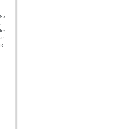
3/6
e
tre
er.
le