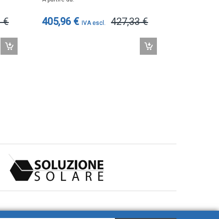
 €
405,96 €
427,33 €
190,88 €