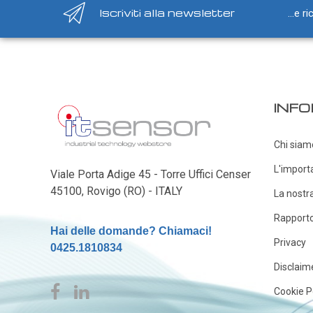
GAS
Iscriviti alla newsletter
...e r
Ammoniaca (NH3)
NH3 ambiente
NH3 in condotto
Etilene (C2H4)
INFO
C2H4 ambiente
C2H4 in condotto
Chi siam
Idrogeno (H2)
L'import
Viale Porta Adige 45 - Torre Uffici Censer
H2 ambiente
45100, Rovigo (RO) - ITALY
La nostr
H2 in condotto
Rapporto 
Monossido di carbonio (CO)
Hai delle domande? Chiamaci!
Privacy
CO ambiente
0425.1810834
Disclaim
CO in condotto
Cookie P