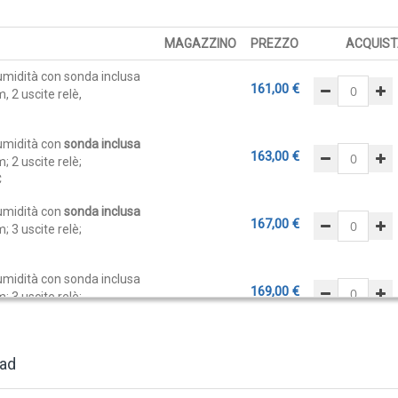
MAGAZZINO
PREZZO
ACQUIST
umidità con sonda inclusa
161,00 €
m, 2 uscite relè,
 umidità con
sonda inclusa
163,00 €
m; 2 uscite relè;
C
 umidità con
sonda inclusa
167,00 €
m; 3 uscite relè;
umidità con sonda inclusa
169,00 €
m; 3 uscite relè;
C
umidità con ingresso per
85,00 €
ad
istare a parte), 2 uscite
Vac