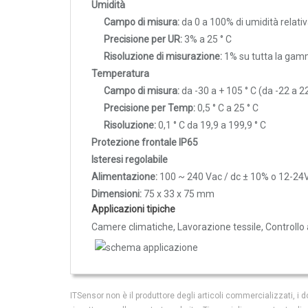
Umidità
controller acquistati prima de
Trasmettitori pressione differenziale
Campo di misura:
da 0 a 100% di umidità relati
Pressostati
Sonda di temperatura e umid
Precisione per UR:
3% a 25 ° C
di 6 m, filtro forato in plastica 
S35 RHT-PROBE_6M
Sonde di flusso
Risoluzione di misurazione:
1% su tutta la ga
termostati N32x-RHT e RHT-X
Flussostati
controller acquistati prima de
Temperatura
Campo di misura:
da -30 a + 105 ° C (da -22 a 22
Flussimetri
Precisione per Temp:
0,5 ° C a 25 ° C
Misuratori di portata aria
Risoluzione:
0,1 ° C da 19,9 a 199,9 ° C
Sonde di livello
Protezione frontale IP65
Isteresi regolabile
QUALITA'
Alimentazione:
100 ~ 240 Vac / dc ± 10% o 12-24V
DELL'ARIA
Dimensioni:
75 x 33 x 75 mm
Sonde CO2
Applicazioni tipiche
Camere climatiche, Lavorazione tessile, Controllo
Sonde CO2 ambiente
Sonde CO2 da canale
Sonde VOC - Componenti Organici Volatili
Sonde VOC ambiente
ITSensor non è il produttore degli articoli commercializzati, 