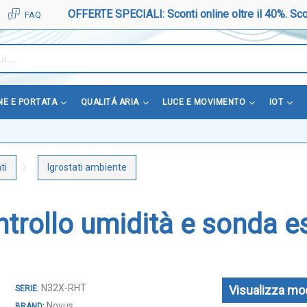
OFFERTE SPECIALI: Sconti online oltre il 40%. Sco
FAQ
NE E PORTATA
QUALITÁ ARIA
LUCE E MOVIMENTO
IOT
ti
Igrostati ambiente
trollo umidità e sonda e
N32X-RHT
Visualizza mod
Novus
BRAND: