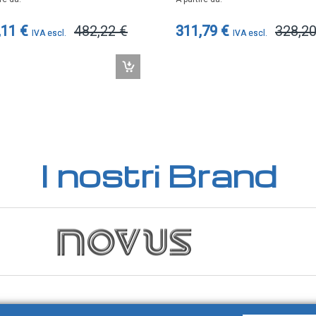
,11 €
482,22 €
311,79 €
328,20
I nostri Brand