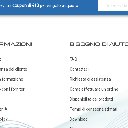
Iscriviti alla nos
icevi un
coupon di €10
per singolo acquisto
RMAZIONI
BISOGNO DI AIUT
o
FAQ
anza del cliente
Contattaci
a formazione
Richiesta di assistenza
con i fornitori
Come effettuare un ordine
Disponibilità dei prodotti
er IA
Tempi di consegna stimati
olicy
Download