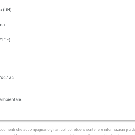
ll'anno 2022
va (RH)
ità ambiente con cavo pvc
+ filtro in PTFE, per
90,00 €
mma
S -
Non compatibile con
ll'anno 2022
1 ° F)
dc / ac
 ambientale.
i documenti che accompagnano gli articoli potrebbero contenere informazioni più de