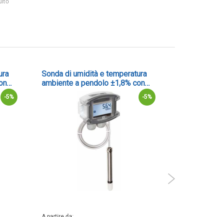
ulto
ura
Sonda di umidità e temperatura
Igrostato e
on
ambiente a pendolo ±1,8% con
±2% con re
-
uscita Modbus - cod. RPFTF-20-
-5%
-5%
MODBUS-T3
A partire da
A partire da