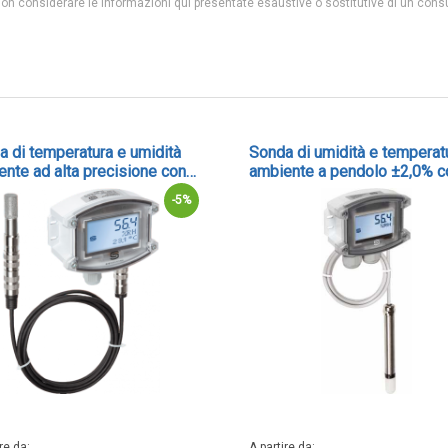
 non considerare le informazioni qui presentate esaustive o sostitutive di un cons
a di temperatura e umidità
Sonda di umidità e temperat
nte ad alta precisione con
ambiente a pendolo ±2,0% c
ore esterno - cod. RPFTF-25
uscita Modbus - cod. RPFTF
-5%
MODBUS-T3
ire da
A partire da