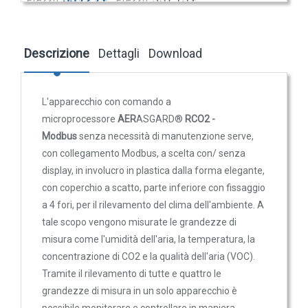
Trasmettitori pressione differenziale
Pressostati
Descrizione
Dettagli
Download
Sonde di flusso
Flussostati
Flussimetri
L'apparecchio con comando a
Misuratori di portata aria
microprocessore
AER
ASGARD®
RCO2 -
Modbus
senza necessità di manutenzione serve,
Sonde di livello
con collegamento Modbus, a scelta con/ senza
QUALITA'
display, in involucro in plastica dalla forma elegante,
DELL'ARIA
con coperchio a scatto, parte inferiore con fissaggio
a 4 fori, per il rilevamento del clima dell'ambiente. A
Sonde CO2
tale scopo vengono misurate le grandezze di
Sonde CO2 ambiente
misura come l'umidità dell'aria, la temperatura, la
Sonde CO2 da canale
concentrazione di CO2 e la qualità dell'aria (VOC).
Sonde VOC - Componenti Organici Volatili
Tramite il rilevamento di tutte e quattro le
grandezze di misura in un solo apparecchio è
Sonde VOC ambiente