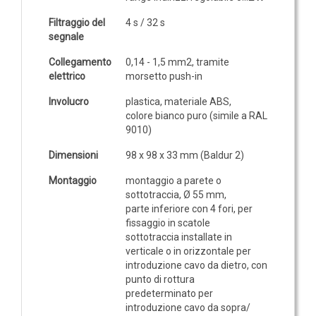
Filtraggio del
4 s / 32 s
segnale
Collegamento
0,14 - 1,5 mm
2
, tramite
elettrico
morsetto push-in
Involucro
plastica, materiale ABS,
colore bianco puro (simile a RAL
9010)
Dimensioni
98 x 98 x 33 mm (Baldur 2)
Montaggio
montaggio a parete o
sottotraccia, Ø 55 mm,
parte inferiore con 4 fori, per
fissaggio in scatole
sottotraccia installate in
verticale o in orizzontale per
introduzione cavo da dietro, con
punto di rottura
predeterminato per
introduzione cavo da sopra/