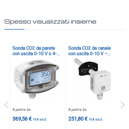
Spesso visualizzati insieme
 0-
Sonda CO2 da parete
Sonda CO2 da canale
Se
elè
con uscita 0-10 V o 4-
con uscita 0-10 V –
am
20 mA e relè - cod.
cod. KCO2-SD
10
ACO2-AW-x
co
co
A p
A partire da
A partire da
26
369,56 €
251,80 €