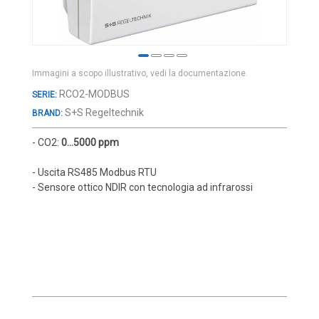
Cover e custodie
Accessori e Ricambi
Pozzetti termometrici
Immagini a scopo illustrativo, vedi la documentazione.
Raccordi, Flange e Ganci
Vai
RCO2-MODBUS
Colle, Grassi e Adesivi
all'inizio
S+S Regeltechnik
BRAND:
Teste di connessione
della
galleria
- CO2:
0...5000 ppm
Elementi intercambiabili
di
immagini
Connettori e Cavi
- Uscita RS485 Modbus RTU
- Sensore ottico NDIR con tecnologia ad infrarossi
UMIDITA'
Sonde di umidità
Sonde umidità ambiente
Sonde umidità a cavo
Sonde umidità per canale
Sonde pioggia e antiallagamento