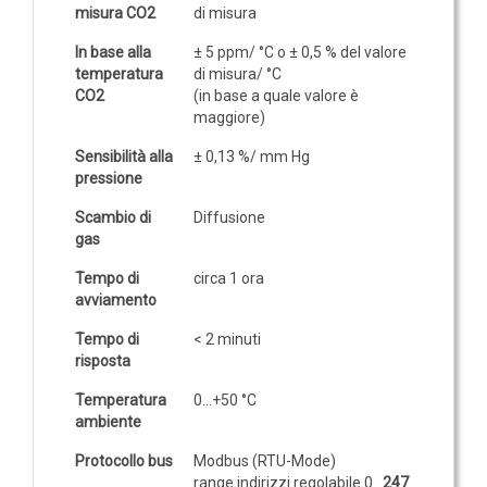
GAS
misura CO2
di misura
Ammoniaca (NH3)
In base alla
± 5 ppm/ °C o ± 0,5 % del valore
temperatura
di misura/ °C
NH3 ambiente
CO2
(in base a quale valore è
NH3 in condotto
maggiore)
Etilene (C2H4)
Sensibilità alla
± 0,13 %/ mm Hg
pressione
C2H4 ambiente
C2H4 in condotto
Scambio di
Diffusione
gas
Idrogeno (H2)
Tempo di
circa 1 ora
H2 ambiente
avviamento
H2 in condotto
Tempo di
< 2 minuti
Monossido di carbonio (CO)
risposta
CO ambiente
Temperatura
0...+50 °C
CO in condotto
ambiente
Protocollo bus
Modbus (RTU-Mode)
range indirizzi regolabile 0...
247