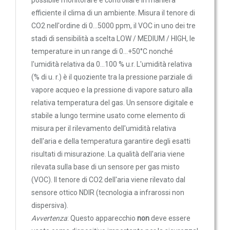
possibile monitorare e controllare in maniera
Sonde VOC da canale
efficiente il clima di un ambiente. Misura il tenore di
Sonde di polveri sottili PM
CO2 nell'ordine di 0...5000 ppm, il VOC in uno dei tre
Sonde PM ambiente
stadi di sensibilità a scelta LOW / MEDIUM / HIGH, le
temperature in un range di 0...+50°C nonché
Sonde combinate
l'umidità relativa da 0...100 % u.r. L'umidità relativa
Sonde combinate ambiente
(% di u. r.) è il quoziente tra la pressione parziale di
Sonde combinate da canale
vapore acqueo e la pressione di vapore saturo alla
LUCE
relativa temperatura del gas. Un sensore digitale e
stabile a lungo termine usato come elemento di
E
misura per il rilevamento dell'umidità relativa
MOVIMENTO
dell'aria e della temperatura garantire degli esatti
Sensori di luminosità
risultati di misurazione. La qualità dell'aria viene
rilevata sulla base di un sensore per gas misto
Sensori di movimento
(VOC). Il tenore di CO2 dell'aria viene rilevato dal
Sensori di luminosità e movimento
sensore ottico NDIR (tecnologia a infrarossi non
Sensori di luminosità movimento e
dispersiva).
temperatura
Avvertenza
: Questo apparecchio
non
deve essere
Solarimetri e Piranometri