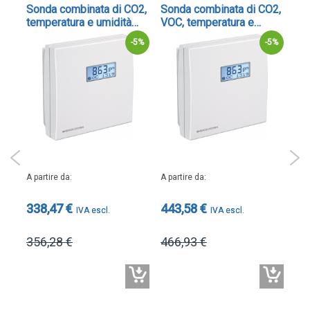
Sonda combinata di CO2,
Sonda combinata di CO2,
So
temperatura e umidità
VOC, temperatura e
con
tem
con uscita Modbus - cod.
umidità con uscita
co
-5%
-5%
-5%
RFTM-CO2-MODBUS
Modbus RTU - cod.
us
RFTM-LQ-CO2-MODBUS
RF
A pa
A partire da
A partire da
37
338,47 €
443,58 €
39
356,28 €
466,93 €