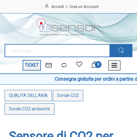
Accedi
Crea un Account
Home
OFFERTE
SPECIALI
BEST
SELLER
TICKET
TEMPERATURA
Sonde di temperatura
Consegna gratuita per ordini a partire da € 199 IVA 
Sonde temperatura ambiente
QUALITA' DELL'ARIA
Sonde CO2
Sonde temperatura a cavo
Sonde temperatura con testa
Sonde CO2 ambiente
Sonde temperatura ATEX
Sonde temperatura a contatto di superficie
Sensore di CO2 per
Sonde temperatura con connettore