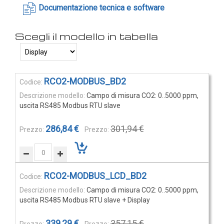
Documentazione tecnica e software
Rilevatori di condensa
Igrostati e Termoigrostati
Igrostati ambiente
Igrostati per canale
Strumenti portatili
Elementi
RCO2-MODBUS_BD2
Termo-igrometri ambiente
prodotti
Campo di misura CO2: 0..5000 ppm,
raggruppati
Strumenti di misura per materiali
uscita RS485 Modbus RTU slave
Accessori e Ricambi
286,84 €
301,94 €
PRESSIONE
E
PORTATA
RCO2-MODBUS_LCD_BD2
Sensori di pressione
Campo di misura CO2: 0..5000 ppm,
Barometri
uscita RS485 Modbus RTU slave + Display
Trasmettitori pressione
339,29 €
357,15 €