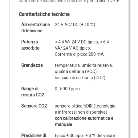
usato come dispositivo importante per la sicurezza!
IOT
Caratteristiche tecniche
Dispositivi LoRaWAN
Alimentazione
24 V AC/ DC (± 10 %)
Sensori LoRaWAN
di tensione
Contatori e Convertitori LoRaWAN
Potenza
< 4,4 W/ 24 V DC tipico; < 6,4
assorbita
VA/ 24 V AC tipico;
Gateway LoRaWAN
Corrente di picco 200 mA
Dispositivi Narrow Band
Grandezze
temperatura, umidità relativa,
Modem NB-IoT
qualità dell’aria (VOC),
biossido di carbonio (CO
2
)
Moduli I/O
Gateway
Range di
0...5000 ppm
misura CO2
DATA
Sensore CO2
sensore ottico NDIR (tecnologia
LOGGER
a infrarossi non dispersiva)
con calibrazione automatica e
Data logger con sensore integrato
manuale
Data logger per sensore esterno
Precisione di
tipico ± 30 ppm ± 3 % del valore