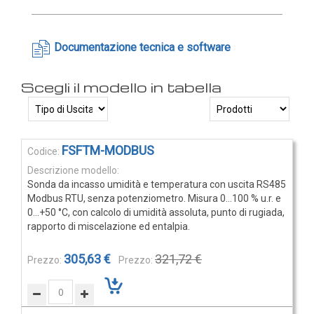
Rilevatori di condensa
Igrostati e Termoigrostati
Documentazione tecnica e software
Igrostati ambiente
Igrostati per canale
Strumenti portatili
Termo-igrometri ambiente
Strumenti di misura per materiali
Elementi
FSFTM-MODBUS
prodotti
Accessori e Ricambi
raggruppati
Sonda da incasso umidità e temperatura con uscita RS485
PRESSIONE
Modbus RTU, senza potenziometro. Misura 0…100 % u.r. e
E
0…+50 °C, con calcolo di umidità assoluta, punto di rugiada,
rapporto di miscelazione ed entalpia.
PORTATA
305,63 €
321,72 €
Sensori di pressione
Barometri
Trasmettitori pressione