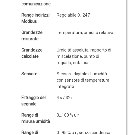
comunicazione
IOT
Range indirizzi
Regolabile 0…247
Dispositivi LoRaWAN
Modbus
Sensori LoRaWAN
Grandezze
Temperatura, umidità relativa
misurate
Contatori e Convertitori LoRaWAN
Gateway LoRaWAN
Grandezze
Umidità assoluta, rapporto di
calcolate
miscelazione, punto di
Dispositivi Narrow Band
rugiada, entalpia
Modem NB-IoT
Sensore
Sensore digitale di umidità
Moduli I/O
con sensore di temperatura
Gateway
integrato
DATA
Filtraggio del
4 s / 32 s
segnale
LOGGER
Range di
0…100 % u.r.
Data logger con sensore integrato
misura umidità
Data logger per sensore esterno
Range di
0…95 % u.r., senza condensa