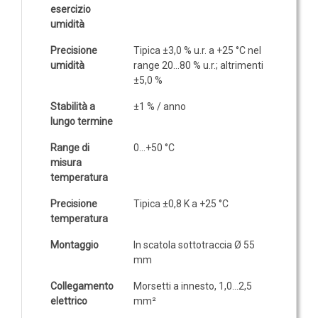
GAS
esercizio
umidità
Ammoniaca (NH3)
Precisione
Tipica ±3,0 % u.r. a +25 °C nel
NH3 ambiente
umidità
range 20…80 % u.r.; altrimenti
NH3 in condotto
±5,0 %
Etilene (C2H4)
Stabilità a
±1 % / anno
C2H4 ambiente
lungo termine
C2H4 in condotto
Range di
0…+50 °C
misura
Idrogeno (H2)
temperatura
H2 ambiente
Precisione
Tipica ±0,8 K a +25 °C
H2 in condotto
temperatura
Monossido di carbonio (CO)
Montaggio
In scatola sottotraccia Ø 55
CO ambiente
mm
CO in condotto
Collegamento
Morsetti a innesto, 1,0…2,5
elettrico
mm²