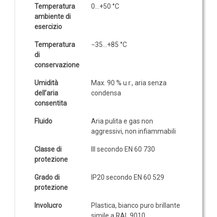
Temperatura
0…+50 °C
ambiente di
esercizio
Temperatura
−35…+85 °C
di
conservazione
Umidità
Max. 90 % u.r., aria senza
dell’aria
condensa
consentita
Fluido
Aria pulita e gas non
aggressivi, non infiammabili
Classe di
III secondo EN 60 730
protezione
Grado di
IP20 secondo EN 60 529
protezione
Involucro
Plastica, bianco puro brillante
simile a RAL 9010