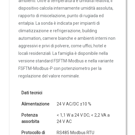
ambienti. Oltre a temperatura e umidità relativa, il
Sonde VOC da canale
dispositivo calcola internamente umidità assoluta,
Sonde di polveri sottili PM
LA-MODBUS
rapporto di miscelazione, punto di rugiada ed
Sonde PM ambiente
entalpia. La sonda è indicata per impianti di
Adattatore di comunicazione USB/RS485 per il
climatizzazione e refrigerazione, building
Sonde combinate
collegamento al sistema Modbus
automation, camere bianche e ambienti interni non
Sonde combinate ambiente
aggressivi e privi di polvere, come uffici, hotel e
88,40 €
Sonde combinate da canale
locali residenziali. La famiglia è disponibile nella
LUCE
versione standard FSFTM-Modbus e nella variante
FSFTM-Modbus-P con potenziometro per la
E
regolazione del valore nominale.
MOVIMENTO
Sensori di luminosità
Dati tecnici
Sensori di movimento
Alimentazione
24 V AC/DC ±10 %
Sensori di luminosità e movimento
Potenza
< 1,1 W a 24 V DC; < 2,2 VA a
Sensori di luminosità movimento e
assorbita
24 V AC
temperatura
Protocollo di
RS485 Modbus RTU
Solarimetri e Piranometri