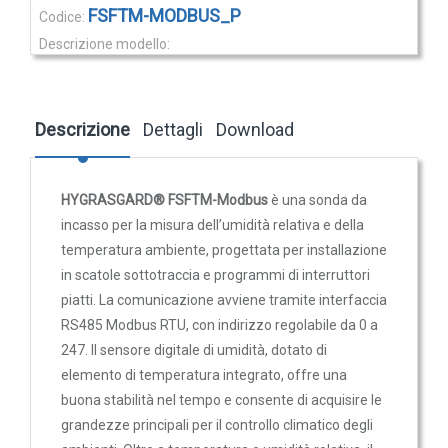
Trasmettitori pressione differenziale
FSFTM-MODBUS_P
Pressostati
Sonda da incasso umidità e temperatura con uscita RS485
Sonde di flusso
Modbus RTU e potenziometro per la regolazione del valore
nominale. Misura 0…100 % u.r. e 0…+50 °C, con calcolo di
Flussostati
umidità assoluta, punto di rugiada, rapporto di
Descrizione
Dettagli
Download
Flussimetri
miscelazione ed entalpia.
Misuratori di portata aria
330,58 €
347,98 €
HYGRASGARD® FSFTM-Modbus
è una sonda da
Sonde di livello
incasso per la misura dell’umidità relativa e della
QUALITA'
temperatura ambiente, progettata per installazione
DELL'ARIA
in scatole sottotraccia e programmi di interruttori
KA2-MODBUS
piatti. La comunicazione avviene tramite interfaccia
Sonde CO2
RS485 Modbus RTU, con indirizzo regolabile da 0 a
Adattatore di comunicazione USB/RS485 per il
Sonde CO2 ambiente
247. Il sensore digitale di umidità, dotato di
collegamento al sistema Modbus
Sonde CO2 da canale
elemento di temperatura integrato, offre una
225,17 €
237,02 €
Sonde VOC - Componenti Organici Volatili
buona stabilità nel tempo e consente di acquisire le
grandezze principali per il controllo climatico degli
Sonde VOC ambiente