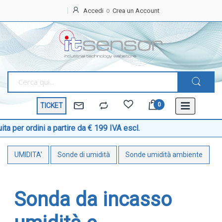
Accedi
Crea un Account
Home
OFFERTE
SPECIALI
BEST
SELLER
TICKET
TEMPERATURA
Sonde di temperatura
a partire da € 199 IVA escl.
Sonde temperatura ambiente
UMIDITA'
Sonde di umidità
Sonde umidità ambiente
Sonde temperatura a cavo
Sonde temperatura con testa
Sonde temperatura ATEX
Sonda da incasso
Sonde temperatura a contatto di superficie
Sonde temperatura con connettore