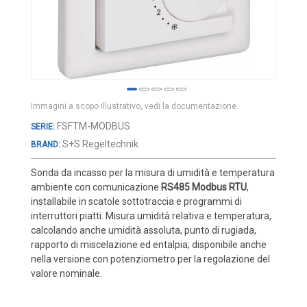
Cover e custodie
Accessori e Ricambi
Pozzetti termometrici
Raccordi, Flange e Ganci
Colle, Grassi e Adesivi
Immagini a scopo illustrativo, vedi la documentazione.
Teste di connessione
Vai
FSFTM-MODBUS
all'inizio
Elementi intercambiabili
S+S Regeltechnik
BRAND:
della
Connettori e Cavi
galleria
Sonda da incasso per la misura di umidità e temperatura
di
UMIDITA'
ambiente con comunicazione
RS485 Modbus RTU
,
immagini
installabile in scatole sottotraccia e programmi di
Sonde di umidità
interruttori piatti. Misura umidità relativa e temperatura,
calcolando anche umidità assoluta, punto di rugiada,
Sonde umidità ambiente
rapporto di miscelazione ed entalpia; disponibile anche
Sonde umidità a cavo
nella versione con potenziometro per la regolazione del
valore nominale.
Sonde umidità per canale
Sonde pioggia e antiallagamento