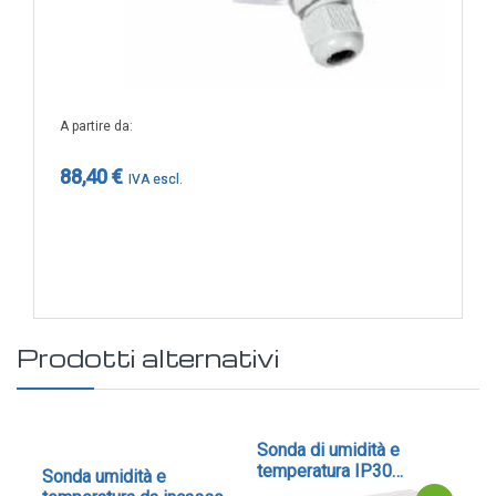
A partire da
88,40 €
Prodotti alternativi
Sonda di umidità e
Son
O2,
temperatura IP30
te
Sonda umidità e
modbus - cod. RFTF-
Mo