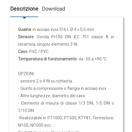
Trasmettitori pressione differenziale
Descrizione
Download
SL4100-1M
Pressostati
Sonda Pt100, stelo 4 x 100 mm, cavo
Sonde di flusso
in PVC di 1 mt
Guaina
:
in acciaio inox
316 L
Ø 4
x 0,5 mm
Flussostati
Sensore
:
Sonda Pt100
DIN IEC
751 classe
A
in
37,00 €
Flussimetri
ceramica
, singolo elemento 3 fili
Misuratori di portata aria
Cavo
:
PVC / PVC
Temperatura di funzionamento
:
da -50 a
+90 °
C
Sonde di livello
SL4100-3M
QUALITA'
OPZIONI
:
Sonda Pt100, stelo 4 x 100 mm, cavo
DELL'ARIA
-
sensore
2 o 4
fili
su richiesta
in PVC di 3 mt
-
Giunto a compressione
o flangia
in acciaio inox
Sonde CO2
42,80 €
-
Altre lunghezze
,
diametro
del cavo
Sonde CO2 ambiente
-
Elemento di misura
di classe
1
/3 DIN
, 1/5
DIN
o
Sonde CO2 da canale
1/
10 DIN
Sonde VOC - Componenti Organici Volatili
-
Realizzabile
in
PT1000
,
PT500
,
KTY81
, Termistore
,
NI100
,
NI1000
ecc
..
Sonde VOC ambiente