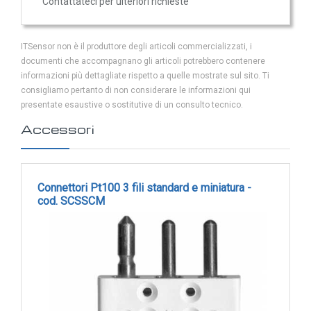
Contattateci per ulteriori richieste
Sonde VOC da canale
Sonde di polveri sottili PM
ITSensor non è il produttore degli articoli commercializzati, i
Sonde PM ambiente
documenti che accompagnano gli articoli potrebbero contenere
Sonde combinate
informazioni più dettagliate rispetto a quelle mostrate sul sito. Ti
consigliamo pertanto di non considerare le informazioni qui
Sonde combinate ambiente
presentate esaustive o sostitutive di un consulto tecnico.
Sonde combinate da canale
Accessori
LUCE
E
MOVIMENTO
Connettori Pt100 3 fili standard e miniatura -
cod. SCSSCM
Sensori di luminosità
Sensori di movimento
Sensori di luminosità e movimento
Sensori di luminosità movimento e
temperatura
Solarimetri e Piranometri