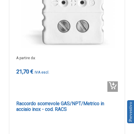
IOT
Dispositivi LoRaWAN
Sensori LoRaWAN
Contatori e Convertitori LoRaWAN
Gateway LoRaWAN
Dispositivi Narrow Band
A partire da
Modem NB-IoT
21,70 €
Moduli I/O
Gateway
DATA
Raccordo scorrevole GAS/NPT/Metrico in
Preventivo
LOGGER
acciaio inox - cod. RACS
Data logger con sensore integrato
Data logger per sensore esterno