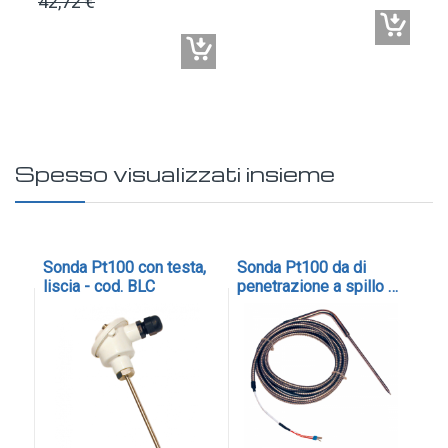
42,72 €
19
Spesso visualizzati insieme
6
Sonda Pt100 con testa,
Sonda Pt100 da di
So
liscia - cod. BLC
penetrazione a spillo e
mm
cavo teflon/teflon
co
protetto con flessibile
inox cod. SAPC