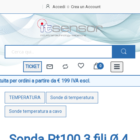
Accedi
Crea un Account
Home
OFFERTE
SPECIALI
BEST
SELLER
TICKET
TEMPERATURA
Sonde di temperatura
dini a partire da € 199 IVA escl.
Sonde temperatura ambiente
TEMPERATURA
Sonde di temperatura
Sonde temperatura a cavo
Sonde temperatura con testa
Sonde temperatura a cavo
Sonde temperatura ATEX
Sonde temperatura a contatto di superficie
Sonda Pt100 3 fili Ø 4
Sonde temperatura con connettore