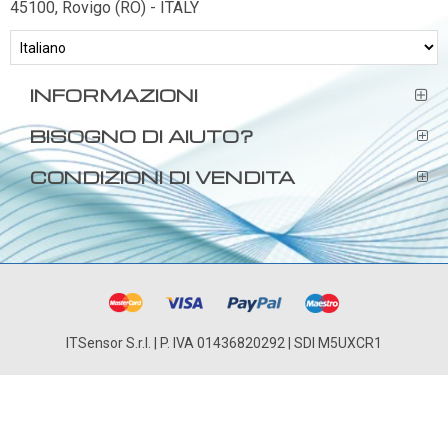
45100, Rovigo (RO) - ITALY
INFORMAZIONI
BISOGNO DI AIUTO?
CONDIZIONI DI VENDITA
ITSensor S.r.l. | P. IVA 01436820292 | SDI M5UXCR1