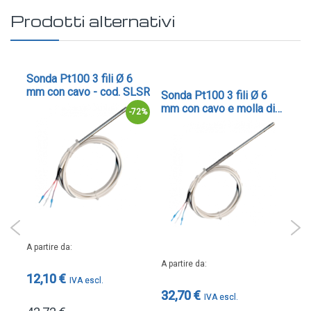
Prodotti alternativi
Sonda Pt100 3 fili Ø 6
So
mm con cavo - cod. SLSR
mm
Sonda Pt100 3 fili Ø 6
pa
mm con cavo e molla di
-72%
rinforzo - cod. SL
A partire da
A pa
A partire da
12,10 €
18
32,70 €