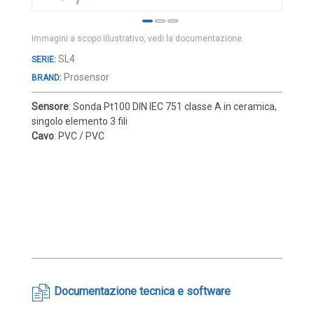
Cover e custodie
Accessori e Ricambi
Immagini a scopo illustrativo, vedi la documentazione.
Pozzetti termometrici
Vai
SL4
all'inizio
Raccordi, Flange e Ganci
Prosensor
BRAND:
della
Colle, Grassi e Adesivi
galleria
Sensore
:
Sonda Pt100
DIN IEC
751 classe
A
in ceramica
,
di
Teste di connessione
singolo elemento 3 fili
immagini
Cavo
:
PVC / PVC
Elementi intercambiabili
Connettori e Cavi
UMIDITA'
Sonde di umidità
Sonde umidità ambiente
Sonde umidità a cavo
Sonde umidità per canale
Documentazione tecnica e software
Sonde pioggia e antiallagamento