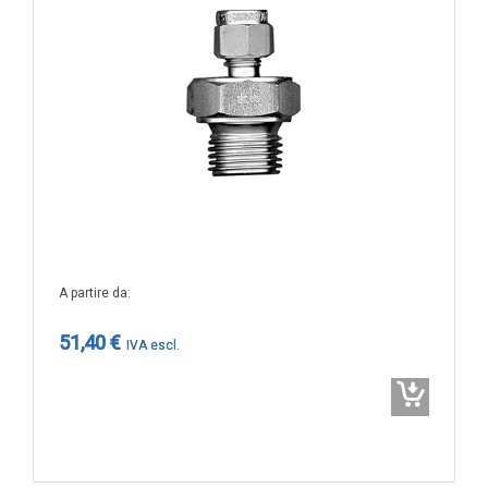
GAS
Ammoniaca (NH3)
NH3 ambiente
NH3 in condotto
Etilene (C2H4)
C2H4 ambiente
C2H4 in condotto
Idrogeno (H2)
H2 ambiente
A partire da
H2 in condotto
51,40 €
Monossido di carbonio (CO)
CO ambiente
CO in condotto