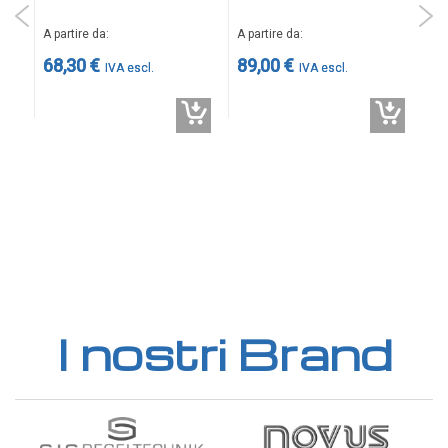
A p
A partire da
A partire da
37
68,30 €
89,00 €
I nostri Brand