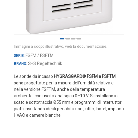
Cover e custodie
Accessori e Ricambi
Pozzetti termometrici
Raccordi, Flange e Ganci
Colle, Grassi e Adesivi
Immagini a scopo illustrativo, vedi la documentazione.
Teste di connessione
Vai
FSFM / FSFTM
all'inizio
Elementi intercambiabili
S+S Regeltechnik
BRAND:
della
Connettori e Cavi
galleria
Le sonde da incasso
HYGRASGARD® FSFM e FSFTM
di
sono progettate per la misura dell’umidità relativa e,
UMIDITA'
immagini
nella versione FSFTM, anche della temperatura
Sonde di umidità
ambiente, con uscita analogica 0–10 V. Si installano in
scatole sottotraccia Ø55 mm e programmi di interruttori
Sonde umidità ambiente
piatti, risultando ideali per abitazioni, uffici, hotel, impianti
Sonde umidità a cavo
HVAC e camere bianche.
Sonde umidità per canale
Sonde pioggia e antiallagamento