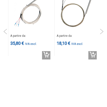
S
A p
A partire da
A partire da
19
35,80 €
18,10 €