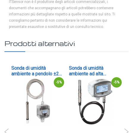
ITSensor non è il produttore degli articoli commercializzati, i
documenti che accompagnano gli articoli potrebbero contenere
informazioni più dettagliate rispetto a quelle mostrate sul sito. Ti
consigliamo pertanto di non considerare le informazioni qui
presentate esaustive o sostitutive di un consulto tecnico.
Prodotti alternativi
Sonda di umidità
Sonda di umidità
So
ambiente a pendolo ±2%
ambiente ad alta
umi
con uscita 4-20mA o 0-
precisione con sensore
RFF
pe
-5%
-5%
-5%
10V - cod. RPFF
esterno - cod. RPFF-25
4-
RP