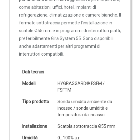
Sonde VOC da canale
come abitazioni, uffici, hotel, impianti di
Sonde di polveri sottili PM
refrigerazione, climatizzazione e camere bianche. Il
Sonde PM ambiente
formato sottotraccia permette l’installazione in
scatole Ø55 mm e in programmi di interruttori piatti,
Sonde combinate
preferibilmente Gira System 55. Sono disponibili
Sonde combinate ambiente
anche adattamenti per altri programmi di
Sonde combinate da canale
interruttori compatibili.
LUCE
E
Dati tecnici
MOVIMENTO
Modelli
HYGRASGARD® FSFM /
FSFTM
Sensori di luminosità
Tipo prodotto
Sonda umidità ambiente da
Sensori di movimento
incasso / sonda umidità e
Sensori di luminosità e movimento
temperatura da incasso
Sensori di luminosità movimento e
Installazione
Scatola sottotraccia Ø55 mm
temperatura
Umidità
0…100% u.r.
Solarimetri e Piranometri