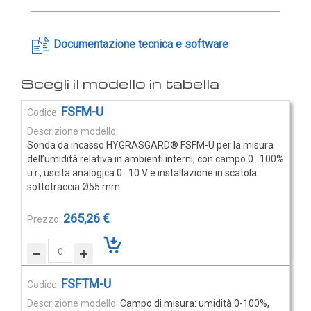
Rilevatori di condensa
Igrostati e Termoigrostati
Documentazione tecnica e software
Igrostati ambiente
Igrostati per canale
Strumenti portatili
Elementi
FSFM-U
Termo-igrometri ambiente
prodotti
raggruppati
Strumenti di misura per materiali
Sonda da incasso HYGRASGARD® FSFM-U per la misura
dell’umidità relativa in ambienti interni, con campo 0…100%
Accessori e Ricambi
u.r., uscita analogica 0…10 V e installazione in scatola
PRESSIONE
sottotraccia Ø55 mm.
E
265,26 €
PORTATA
Sensori di pressione
Barometri
FSFTM-U
Trasmettitori pressione
Campo di misura: umidità 0-100%,