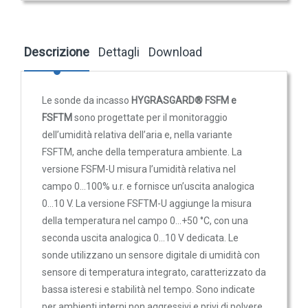
temperatura 0-50°C. N.2 uscite 0-10V
Trasmettitori pressione differenziale
Pressostati
259,48 €
273,14 €
Descrizione
Dettagli
Download
Sonde di flusso
Flussostati
Flussimetri
Le sonde da incasso
HYGRASGARD® FSFM e
Misuratori di portata aria
FSFTM
sono progettate per il monitoraggio
dell’umidità relativa dell’aria e, nella variante
Sonde di livello
FSFTM, anche della temperatura ambiente. La
QUALITA'
versione FSFM-U misura l’umidità relativa nel
DELL'ARIA
campo 0…100% u.r. e fornisce un’uscita analogica
0…10 V. La versione FSFTM-U aggiunge la misura
Sonde CO2
della temperatura nel campo 0…+50 °C, con una
Sonde CO2 ambiente
seconda uscita analogica 0…10 V dedicata. Le
Sonde CO2 da canale
sonde utilizzano un sensore digitale di umidità con
sensore di temperatura integrato, caratterizzato da
Sonde VOC - Componenti Organici Volatili
bassa isteresi e stabilità nel tempo. Sono indicate
Sonde VOC ambiente
per ambienti interni non aggressivi e privi di polvere,