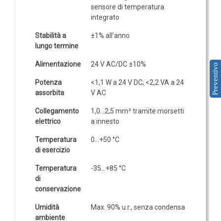
GAS
sensore di temperatura
integrato
Ammoniaca (NH3)
Stabilità a
±1% all’anno
NH3 ambiente
lungo termine
NH3 in condotto
Alimentazione
24 V AC/DC ±10%
Preventivo
Etilene (C2H4)
C2H4 ambiente
Potenza
<1,1 W a 24 V DC; <2,2 VA a 24
assorbita
V AC
C2H4 in condotto
Collegamento
1,0…2,5 mm² tramite morsetti
Idrogeno (H2)
elettrico
a innesto
H2 ambiente
Temperatura
0…+50 °C
H2 in condotto
di esercizio
Monossido di carbonio (CO)
Temperatura
-35…+85 °C
CO ambiente
di
conservazione
CO in condotto
Umidità
Max. 90% u.r., senza condensa
ambiente