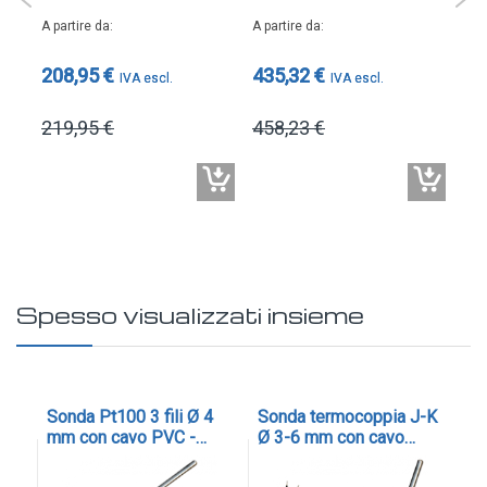
A pa
A partire da
A partire da
21
208,95 €
435,32 €
22
219,95 €
458,23 €
Spesso visualizzati insieme
 e
Sonda Pt100 3 fili Ø 4
Sonda termocoppia J-K
So
mm con cavo PVC -
Ø 3-6 mm con cavo
Ø 
-
cod. SL4
fibra di vetro schermato
ri
2-
- cod. SLSR-TC
ve