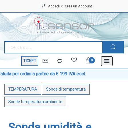
Accedi
Crea un Account
Home
OFFERTE
SPECIALI
BEST
SELLER
TICKET
TEMPERATURA
Sonde di temperatura
ini a partire da € 199 IVA escl.
Sonde temperatura ambiente
TEMPERATURA
Sonde di temperatura
Sonde temperatura a cavo
Sonde temperatura con testa
Sonde temperatura ambiente
Sonde temperatura ATEX
Sonde temperatura a contatto di superficie
Sonda umidità e
Sonde temperatura con connettore