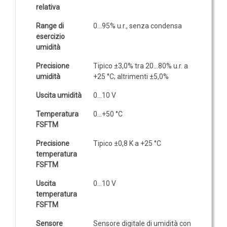
relativa
IOT
Range di
0…95% u.r., senza condensa
Dispositivi LoRaWAN
esercizio
umidità
Sensori LoRaWAN
Contatori e Convertitori LoRaWAN
Precisione
Tipico ±3,0% tra 20…80% u.r. a
umidità
+25 °C; altrimenti ±5,0%
Gateway LoRaWAN
Uscita umidità
0…10 V
Dispositivi Narrow Band
Modem NB-IoT
Temperatura
0…+50 °C
FSFTM
Moduli I/O
Precisione
Tipico ±0,8 K a +25 °C
Gateway
temperatura
DATA
FSFTM
LOGGER
Uscita
0…10 V
temperatura
Data logger con sensore integrato
FSFTM
Data logger per sensore esterno
Sensore
Sensore digitale di umidità con