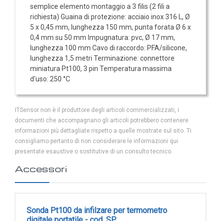
Trasmettitori pressione differenziale
semplice elemento montaggio a 3 filis (2 fili a
richiesta) Guaina di protezione: acciaio inox 316 L, Ø
Pressostati
5 x 0,45 mm, lunghezza 150 mm, punta forata Ø 6 x
0,4 mm su 50 mm Impugnatura: pvc, Ø 17 mm,
Sonde di flusso
lunghezza 100 mm Cavo di raccordo: PFA/silicone,
Flussostati
lunghezza 1,5 metri Terminazione: connettore
Flussimetri
miniatura Pt100, 3 pin Temperatura massima
d'uso: 250 °C
Misuratori di portata aria
Sonde di livello
ITSensor non è il produttore degli articoli commercializzati, i
QUALITA'
documenti che accompagnano gli articoli potrebbero contenere
DELL'ARIA
informazioni più dettagliate rispetto a quelle mostrate sul sito. Ti
consigliamo pertanto di non considerare le informazioni qui
Sonde CO2
presentate esaustive o sostitutive di un consulto tecnico.
Sonde CO2 ambiente
Accessori
Sonde CO2 da canale
Sonde VOC - Componenti Organici Volatili
Sonda Pt100 da infilzare per termometro
Sonde VOC ambiente
digitale portatile - cod. SP