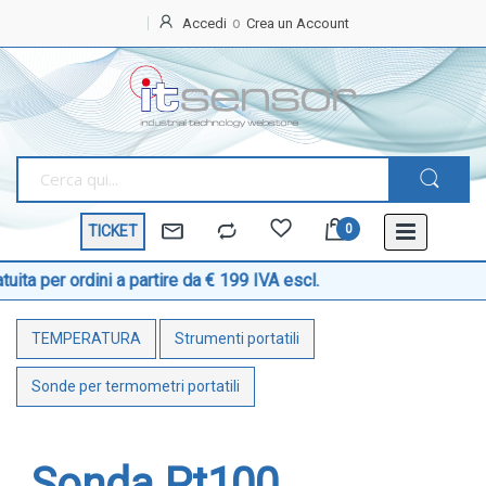
Accedi
Crea un Account
Home
OFFERTE
SPECIALI
BEST
SELLER
TICKET
TEMPERATURA
Sonde di temperatura
 ordini a partire da € 199 IVA escl.
Sonde temperatura ambiente
TEMPERATURA
Strumenti portatili
Sonde temperatura a cavo
Sonde temperatura con testa
Sonde per termometri portatili
Sonde temperatura ATEX
Sonde temperatura a contatto di superficie
Sonda Pt100
Sonde temperatura con connettore