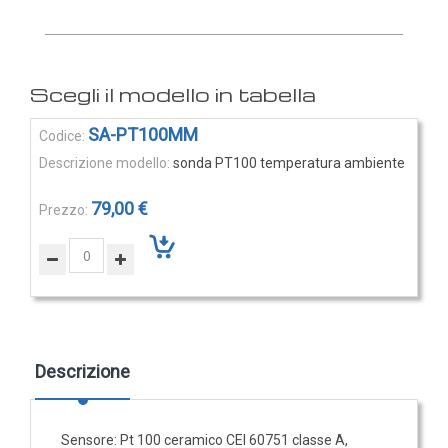
Rilevatori di condensa
Igrostati e Termoigrostati
Igrostati ambiente
Igrostati per canale
Elementi
SA-PT100MM
Strumenti portatili
prodotti
sonda PT100 temperatura ambiente
raggruppati
Termo-igrometri ambiente
Strumenti di misura per materiali
79,00 €
Accessori e Ricambi
PRESSIONE
E
PORTATA
Sensori di pressione
Descrizione
Barometri
Trasmettitori pressione
Sensore: Pt 100 ceramico CEI 60751 classe A,