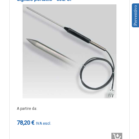
Sonde VOC da canale
Preventivo
Sonde di polveri sottili PM
Sonde PM ambiente
Sonde combinate
Sonde combinate ambiente
Sonde combinate da canale
LUCE
E
MOVIMENTO
Sensori di luminosità
Sensori di movimento
A partire da
Sensori di luminosità e movimento
78,20 €
Sensori di luminosità movimento e
temperatura
Solarimetri e Piranometri