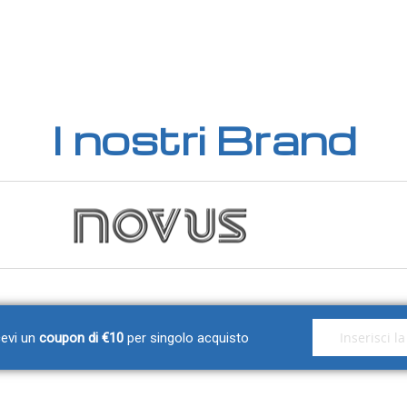
I nostri Brand
Iscriviti alla nos
icevi un
coupon di €10
per singolo acquisto