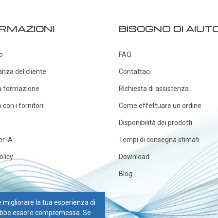
RMAZIONI
BISOGNO DI AIUT
o
FAQ
anza del cliente
Contattaci
a formazione
Richiesta di assistenza
con i fornitori
Come effettuare un ordine
Disponibilità dei prodotti
er IA
Tempi di consegna stimati
olicy
Download
Blog
 e migliorare la tua esperienza di
otrebbe essere compromessa. Se