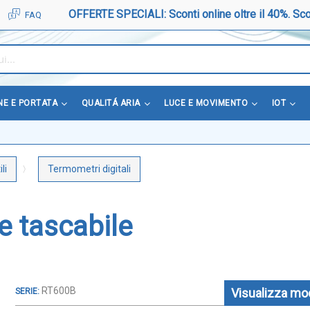
OFFERTE SPECIALI: Sconti online oltre il 40%. Sco
FAQ
NE E PORTATA
QUALITÁ ARIA
LUCE E MOVIMENTO
IOT
li
Termometri digitali
e tascabile
RT600B
Visualizza mod