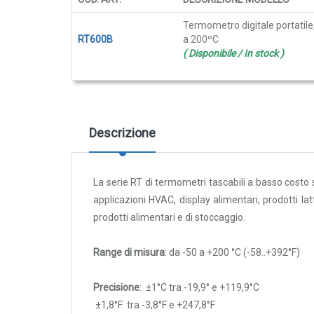
galleria
Cover e custodie
di
Elementi
Termometro digitale portatile
immagini
Accessori e Ricambi
prodotti
RT600B
a 200ºC
raggruppati
( Disponibile / In stock )
Pozzetti termometrici
Raccordi, Flange e Ganci
Colle, Grassi e Adesivi
Teste di connessione
Descrizione
Elementi intercambiabili
Connettori e Cavi
La serie RT di termometri tascabili a basso costo so
UMIDITA'
applicazioni HVAC, display alimentari, prodotti la
Sonde di umidità
prodotti alimentari e di stoccaggio.
Sonde umidità ambiente
Range di misura
: da -50 a +200 °C (-58..+392°F)
Sonde umidità a cavo
Sonde umidità per canale
Precisione
:
±1°C
tra -19,9° e +119,9°C
Sonde pioggia e antiallagamento
±1,8°F
tra
-3,8°F e +247,8°F