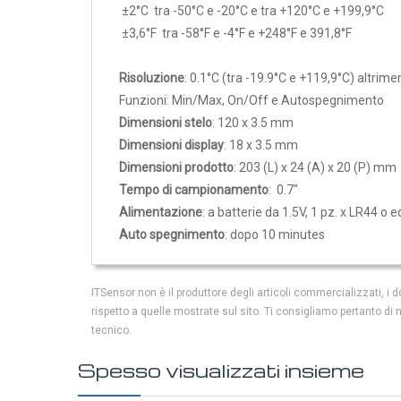
±2°C 
tra -50°C e -20°C e tra +120°C e +199,9°C
Rilevatori di condensa
±3,6°F 
tra 
-58°F e -4°F e +248°F e 391,8°F
Igrostati e Termoigrostati
Igrostati ambiente
Risoluzione
: 0.1°C (tra -19.9°C e +119,9°C) altrime
Igrostati per canale
Funzioni: Min/Max, On/Off e Autospegnimento
Dimensioni stelo
: 120 x 3.5 mm
Strumenti portatili
Dimensioni display
: 18 x 3.5 mm
Termo-igrometri ambiente
Dimensioni prodotto
: 203 (L) x 24 (A) x 20 (P) mm
Strumenti di misura per materiali
Tempo di campionamento
: 0.7"
Accessori e Ricambi
Alimentazione
: a batterie da 1.5V, 1 pz. x LR44 o e
Auto spegnimento
: dopo 10 minutes
PRESSIONE
E
ITSensor non è il produttore degli articoli commercializzati, 
PORTATA
rispetto a quelle mostrate sul sito. Ti consigliamo pertanto di
Sensori di pressione
tecnico.
Barometri
Spesso visualizzati insieme
Trasmettitori pressione