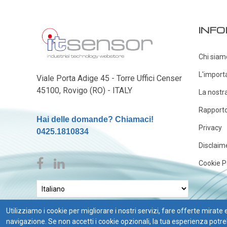
IOT
INFO
Dispositivi LoRaWAN
Sensori LoRaWAN
Chi siam
Contatori e Convertitori LoRaWAN
L'import
Viale Porta Adige 45 - Torre Uffici Censer
Gateway LoRaWAN
45100, Rovigo (RO) - ITALY
La nostr
Dispositivi Narrow Band
Rapporto 
Modem NB-IoT
Hai delle domande? Chiamaci!
Privacy
Moduli I/O
0425.1810834
Gateway
Disclaim
DATA
Cookie P
LOGGER
Data logger con sensore integrato
Utilizziamo i cookie per migliorare i nostri servizi, fare offerte mirate
Data logger per sensore esterno
navigazione. Se non accetti i cookie opzionali, la tua esperienza p