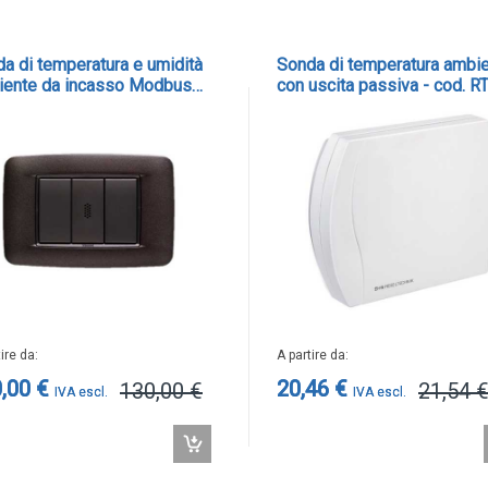
a di temperatura e umidità
Sonda di temperatura ambi
iente da incasso Modbus
con uscita passiva - cod. R
ie civili) - cod. MB-TH
SD
tire da
A partire da
,00 €
20,46 €
130,00 €
21,54 