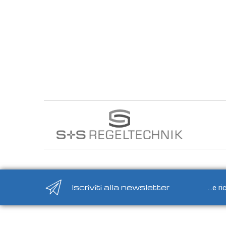
Sonde VOC da canale
Sonde di polveri sottili PM
Sonde PM ambiente
Sonde combinate
Sonde combinate ambiente
Sonde combinate da canale
LUCE
E
MOVIMENTO
Sensori di luminosità
Sensori di movimento
Sensori di luminosità e movimento
Iscriviti alla newsletter
...e r
Sensori di luminosità movimento e
temperatura
Solarimetri e Piranometri