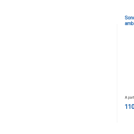
Trasmettitori pressione differenziale
Pressostati
Sond
Sonde di flusso
amb
(ser
Flussostati
Flussimetri
Misuratori di portata aria
Sonde di livello
QUALITA'
DELL'ARIA
Sonde CO2
A par
Sonde CO2 ambiente
110
Sonde CO2 da canale
Sonde VOC - Componenti Organici Volatili
Sonde VOC ambiente