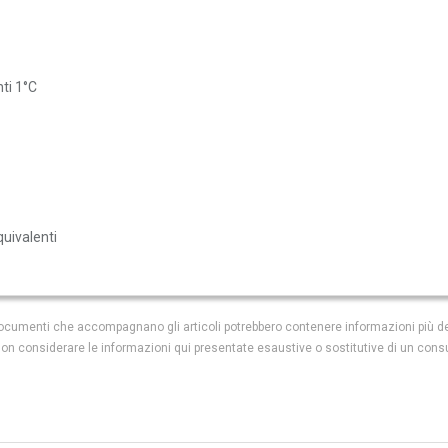
nti 1°C
quivalenti
i documenti che accompagnano gli articoli potrebbero contenere informazioni più de
 non considerare le informazioni qui presentate esaustive o sostitutive di un cons