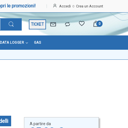
pri le promozioni!
Accedi
Crea un Account
TICKET
DATA LOGGER
GAS
elli
A partire da