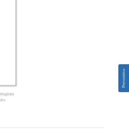
Preventivo
ttagliate
ulto